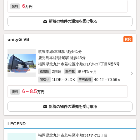
6
万円
賃料
新着の物件の通知を受け取る
unityG-VB
賃貸
筑豊本線/本城駅 徒歩41分
鹿児島本線/折尾駅 徒歩43分
福岡県北九州市若松区小敷ひびきの1丁目6番6号
2階建
築7年5ヶ月
総階数
築年数
1LDK～3LDK
40.42～70.56㎡
間取り
専有面積
6～8.5
万円
賃料
新着の物件の通知を受け取る
LEGEND
福岡県北九州市若松区小敷ひびきの1丁目