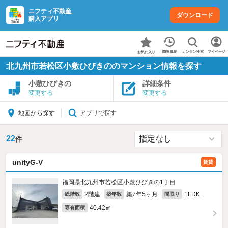
ニフティ不動産
ダウンロード
購入アプリ
カンタン検索
閲覧履歴
マイページ
お気に入り
北九州市若松区小敷ひびきののマンション情報を探す
小敷ひびきの
詳細条件
変更する
変更する
アプリで探す
地図から探す
22
件
unityG-V
賃貸
福岡県北九州市若松区小敷ひびきの1丁目
2階建
築7年5ヶ月
1LDK
総階数
築年数
間取り
40.42㎡
専有面積