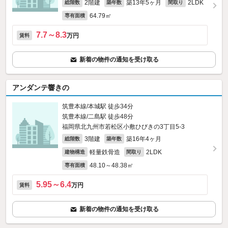
2階建
築13年5ヶ月
2LDK
総階数
築年数
間取り
64.79㎡
専有面積
7.7～8.3
万円
賃料
新着の物件の通知を受け取る
アンダンテ響きの
筑豊本線/本城駅 徒歩34分
筑豊本線/二島駅 徒歩48分
福岡県北九州市若松区小敷ひびきの3丁目5-3
3階建
築16年4ヶ月
総階数
築年数
軽量鉄骨造
2LDK
建物構造
間取り
48.10～48.38㎡
専有面積
5.95～6.4
万円
賃料
新着の物件の通知を受け取る