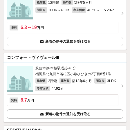
12階建
築7年5ヶ月
総階数
築年数
1LDK～4LDK
40.50～115.20㎡
間取り
専有面積
6.3～19
万円
賃料
新着の物件の通知を受け取る
コンフォートヴィヴェールIII
筑豊本線/本城駅 徒歩48分
福岡県北九州市若松区小敷ひびきの2丁目8番1号
2階建
築13年6ヶ月
3LDK
総階数
築年数
間取り
77.92㎡
専有面積
8.7
万円
賃料
新着の物件の通知を受け取る