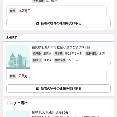
32.80㎡
専有面積
5.2
万円
賃料
新着の物件の通知を受け取る
SHIFT
福岡県北九州市若松区小敷ひびきの3丁目
2階建
築17年2ヶ月
木造
総階数
築年数
建物構造
2LDK
55.30㎡
間取り
専有面積
7.5
万円
賃料
新着の物件の通知を受け取る
ドルチェ響の
筑豊本線/本城駅 徒歩35分