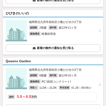
新着の物件の通知を受け取る
ひびきのいいの
福岡県北九州市若松区小敷ひびきの2丁目
2階建
築12年11ヶ月
総階数
築年数
軽量鉄骨造
建物構造
新着の物件の通知を受け取る
Queens Garden
福岡県北九州市若松区小敷ひびきの3丁目
6階建
築12年10ヶ月
総階数
築年数
RC（鉄筋コンクリート）
建物構造
1LDK～2LDK
41.28～69.66㎡
間取り
専有面積
5.9～6.9
万円
賃料