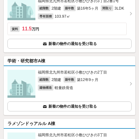
福岡県北九州市若松区小敷ひびきの3丁目2番1号
2階建
築16年5ヶ月
3LDK
総階数
築年数
間取り
103.97㎡
専有面積
11.5
万円
賃料
新着の物件の通知を受け取る
学術・研究都市A棟
福岡県北九州市若松区小敷ひびきの2丁目
2階建
築12年9ヶ月
総階数
築年数
軽量鉄骨造
建物構造
新着の物件の通知を受け取る
ラメゾンドゥアルル A棟
福岡県北九州市若松区小敷ひびきの3丁目