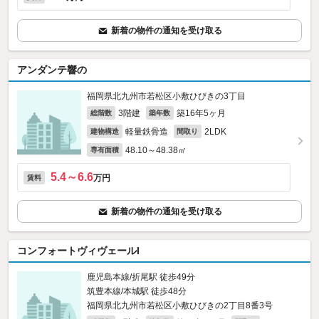
新着の物件の通知を受け取る
アンダンテ響の
福岡県北九州市若松区小敷ひびきの3丁目
3階建
築16年5ヶ月
総階数
築年数
軽量鉄骨造
2LDK
建物構造
間取り
48.10～48.38㎡
専有面積
5.4～6.6
万円
賃料
新着の物件の通知を受け取る
コンフォートヴィヴェールI
鹿児島本線/折尾駅 徒歩49分
筑豊本線/本城駅 徒歩48分
福岡県北九州市若松区小敷ひびきの2丁目8番3号