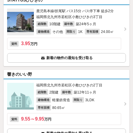
STAYTUSひびきの
鹿児島本線/折尾駅 バス15分 バス停下車 徒歩2分
福岡県北九州市若松区小敷ひびきの3丁目
10階建
築24年5ヶ月
総階数
築年数
その他
1K
24.00㎡
建物構造
間取り
専有面積
3.95
万円
賃料
新着の物件の通知を受け取る
響きのいい野
福岡県北九州市若松区小敷ひびきの2丁目
2階建
築12年11ヶ月
総階数
築年数
軽量鉄骨造
3LDK
建物構造
間取り
80.65㎡
専有面積
9.55～9.95
万円
賃料