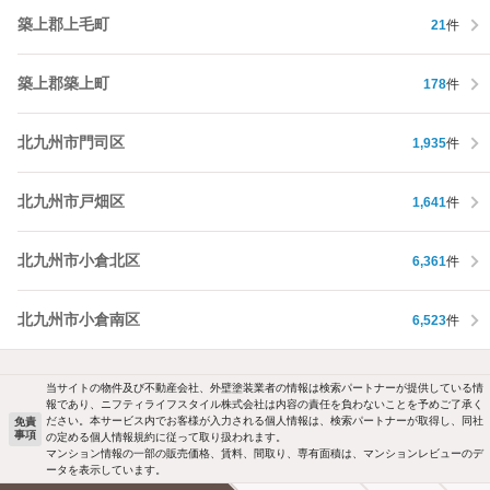
築上郡上毛町
21
件
築上郡築上町
178
件
北九州市門司区
1,935
件
北九州市戸畑区
1,641
件
北九州市小倉北区
6,361
件
北九州市小倉南区
6,523
件
当サイトの物件及び不動産会社、外壁塗装業者の情報は検索パートナーが提供している情
報であり、ニフティライフスタイル株式会社は内容の責任を負わないことを予めご了承く
ださい。本サービス内でお客様が入力される個人情報は、検索パートナーが取得し、同社
免責
事項
の定める個人情報規約に従って取り扱われます。
マンション情報の一部の販売価格、賃料、間取り、専有面積は、マンションレビューのデ
ータを表示しています。