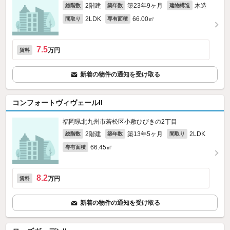
2階建
築23年9ヶ月
木造
総階数
築年数
建物構造
2LDK
66.00㎡
間取り
専有面積
7.5
万円
賃料
新着の物件の通知を受け取る
コンフォートヴィヴェールII
福岡県北九州市若松区小敷ひびきの2丁目
2階建
築13年5ヶ月
2LDK
総階数
築年数
間取り
66.45㎡
専有面積
8.2
万円
賃料
新着の物件の通知を受け取る