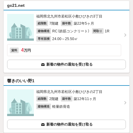
gc21.net
福岡県北九州市若松区小敷ひびきの3丁目
7階建
築22年5ヶ月
総階数
築年数
RC（鉄筋コンクリート）
1R
建物構造
間取り
24.00～25.50㎡
専有面積
4
万円
賃料
新着の物件の通知を受け取る
響きのいい野1
福岡県北九州市若松区小敷ひびきの2丁目
2階建
築12年11ヶ月
総階数
築年数
軽量鉄骨造
建物構造
新着の物件の通知を受け取る