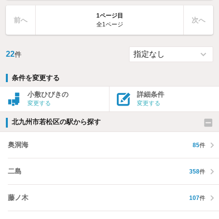
1ページ目
前へ
次へ
全1ページ
22
件
条件を変更する
小敷ひびきの
詳細条件
変更する
変更する
北九州市若松区の駅から探す
奥洞海
85
件
二島
358
件
藤ノ木
107
件