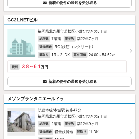
新着の物件の通知を受け取る
GC21.NETビル
福岡県北九州市若松区小敷ひびきの3丁目
7階建
築22年7ヶ月
総階数
築年数
RC（鉄筋コンクリート）
建物構造
1R～2LDK
24.00～54.52㎡
間取り
専有面積
3.8～6.1
万円
賃料
新着の物件の通知を受け取る
メゾンプランタニエールドゥ
筑豊本線/本城駅 徒歩47分
福岡県北九州市若松区小敷ひびきの2丁目
2階建
築12年9ヶ月
総階数
築年数
軽量鉄骨造
1LDK
建物構造
間取り