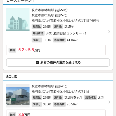
ローズガーデンII
筑豊本線/本城駅 徒歩50分
筑豊本線/二島駅 徒歩57分
福岡県北九州市若松区小敷ひびきの1丁目7番6号
2階建
築15年
総階数
築年数
SRC（鉄骨鉄筋コンクリート）
建物構造
1LDK
41.04㎡
間取り
専有面積
5.2～5.5
万円
賃料
新着の物件の通知を受け取る
SOLID
筑豊本線/本城駅 徒歩41分
福岡県北九州市若松区小敷ひびきの3丁目
2階建
築18年5ヶ月
木造
総階数
築年数
建物構造
3LDK
70.56㎡
間取り
専有面積
8.5
万円
賃料