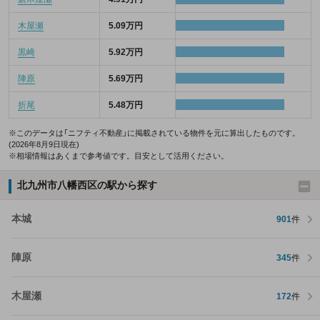
木屋瀬
5.09万円
黒崎
5.92万円
陣原
5.69万円
折尾
5.48万円
※このデータは「ニフティ不動産」に掲載されている物件を元に算出したものです。
(2026年8月9日現在)
※相場情報はあくまで参考値です。目安として活用ください。
北九州市八幡西区の駅から探す
本城
901
件
陣原
345
件
木屋瀬
172
件