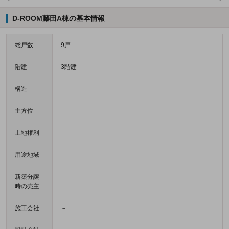
D-ROOM藤田A棟の基本情報
総戸数
9戸
階建
3階建
構造
－
主方位
－
土地権利
－
用途地域
－
新築分譲
－
時の売主
施工会社
－