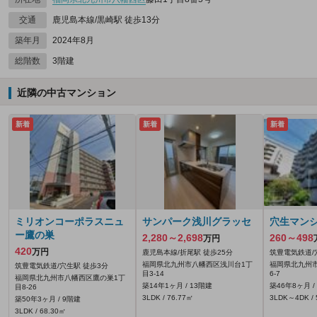
交通
鹿児島本線/黒崎駅 徒歩13分
築年月
2024年8月
総階数
3階建
近隣の中古マンション
新着
新着
新着
ミリオンコーポラスニュ
サンパーク浅川グラッセ
穴生マン
ー鷹の巣
2,280～2,698
260～498
万円
420
万円
鹿児島本線/折尾駅 徒歩25分
筑豊電気鉄道/
福岡県北九州市八幡西区浅川台1丁
福岡県北九州
筑豊電気鉄道/穴生駅 徒歩3分
目3-14
6-7
福岡県北九州市八幡西区鷹の巣1丁
築14年1ヶ月 / 13階建
築46年8ヶ月 /
目8-26
3LDK / 76.77㎡
3LDK～4DK / 
築50年3ヶ月 / 9階建
3LDK / 68.30㎡