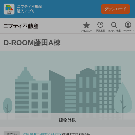
ニフティ不動産
ダウンロード
購入アプリ
カンタン検索
閲覧履歴
マイページ
お気に入り
D-ROOM藤田A棟
建物外観
所在地
福岡県
北九州市八幡西区
藤田1丁目8番5号