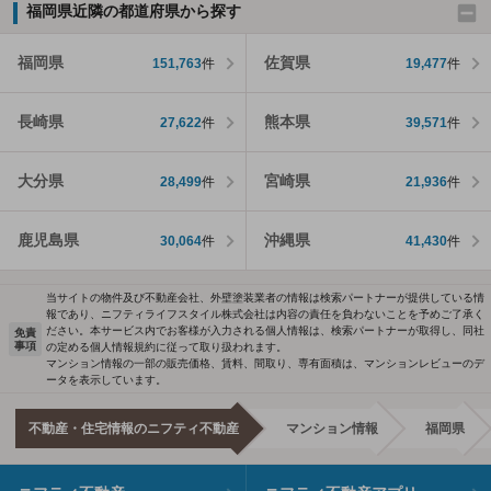
福岡県近隣の都道府県から探す
福岡県
佐賀県
151,763
件
19,477
件
長崎県
熊本県
27,622
件
39,571
件
大分県
宮崎県
28,499
件
21,936
件
鹿児島県
沖縄県
30,064
件
41,430
件
当サイトの物件及び不動産会社、外壁塗装業者の情報は検索パートナーが提供している情
報であり、ニフティライフスタイル株式会社は内容の責任を負わないことを予めご了承く
ださい。本サービス内でお客様が入力される個人情報は、検索パートナーが取得し、同社
免責
事項
の定める個人情報規約に従って取り扱われます。
マンション情報の一部の販売価格、賃料、間取り、専有面積は、マンションレビューのデ
ータを表示しています。
不動産・住宅情報のニフティ不動産
マンション情報
福岡県