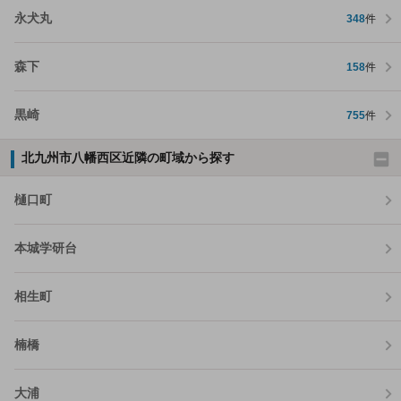
永犬丸
348
件
森下
158
件
黒崎
755
件
北九州市八幡西区近隣の町域から探す
樋口町
本城学研台
相生町
楠橋
大浦