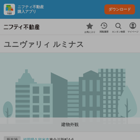
ニフティ不動産
ダウンロード
購入アプリ
カンタン検索
閲覧履歴
マイページ
お気に入り
ユニヴァリィ ルミナス
建物外観
所在地
福岡県
久留米市
東合川新町4-6