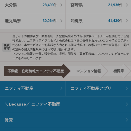
大分県
宮崎県
28,499
件
21,936
件
鹿児島県
沖縄県
30,064
件
41,430
件
当サイトの物件及び不動産会社、外壁塗装業者の情報は検索パートナーが提供している情
報であり、ニフティライフスタイル株式会社は内容の責任を負わないことを予めご了承く
ださい。本サービス内でお客様が入力される個人情報は、検索パートナーが取得し、同社
免責
事項
の定める個人情報規約に従って取り扱われます。
マンション情報の一部の販売価格、賃料、間取り、専有面積は、マンションレビューのデ
ータを表示しています。
不動産・住宅情報のニフティ不動産
マンション情報
福岡県
ニフティ不動産
ニフティ不動産アプリ
＼Because／ ニフティ不動産
賃貸