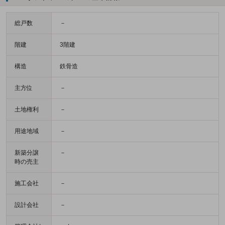
総戸数
－
階建
3階建
構造
鉄骨造
主方位
－
土地権利
－
用途地域
－
新築分譲
－
時の売主
施工会社
－
設計会社
－