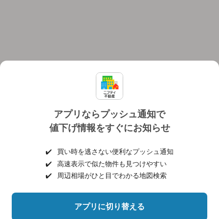
アプリならプッシュ通知で
値下げ情報をすぐにお知らせ
対応機種
個人情報保護ポリシー
利用規約
運営会社
✔️
買い時を逃さない便利なプッシュ通知
ヘルプ・お問い合わせ
採用情報
✔️
高速表示で似た物件も見つけやすい
✔️
周辺相場がひと目でわかる地図検索
アプリに切り替える
©NIFTY Lifestyle Co., Ltd.