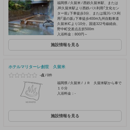
福岡県 / 久留米 / 西鉄久留米駅、または
JR久留米駅より西鉄バス利用「文化セン
ター前」下車徒歩3分、または堀川バス利
用「湯の坂」下車徒歩400m九州自動車道
久留米ICより10分。国道322号線経由、
野中町交差点左折500m
入浴料金：800円～
施設情報を見る
ホテルマリターレ創世 久留米
-点
/
0件
福岡県 / 久留米 / ＪＲ 久留米駅から車で
１０分
入浴料金：-
施設情報を見る