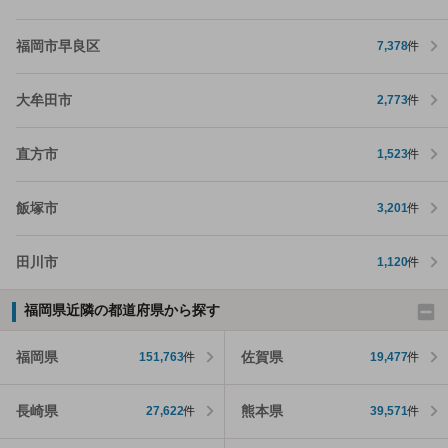
福岡市早良区
7,378
件
大牟田市
2,773
件
直方市
1,523
件
飯塚市
3,201
件
田川市
1,120
件
福岡県近隣の都道府県から探す
福岡県
佐賀県
151,763
件
19,477
件
長崎県
熊本県
27,622
件
39,571
件