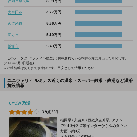
福岡市早良区
8.99万円
大牟田市
4.77万円
久留米市
5.56万円
直方市
5.19万円
飯塚市
5.43万円
※このデータは「ニフティ不動産」に掲載されている物件を元に算出したものです。
(2026年8月9日現在)
※相場情報はあくまで参考値です。目安として活用ください。
ユニヴァリィ ルミナス近くの温泉・スーパー銭湯・銭湯など温浴
施設情報
いづみ乃湯
3.9点
/
8件
福岡県 / 久留米 / 西鉄久留米駅･タクシー
で約10分久留米インターからゆめタウン
方面へ約3分
入浴料金：1800円～