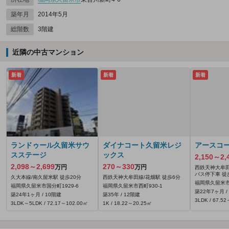
築年月
2014年5月
総階数
3階建
近隣の中古マンション
新着
新着
新着
ランドゥール久留米サウ
ダイナコート久留米レジ
アースコ
スステージ
ックス
2,150～2,
2,098～2,699
270～330
万円
万円
西鉄天神大牟田
バス停下車 徒
久大本線/南久留米駅 徒歩20分
西鉄天神大牟田線/花畑駅 徒歩6分
福岡県久留米市
福岡県久留米市国分町1929‐6
福岡県久留米市西町930‐1
築22年7ヶ月 /
築24年1ヶ月 / 10階建
築35年 / 12階建
3LDK / 67.5
3LDK～5LDK / 72.17～102.00㎡
1K / 18.22～20.25㎡