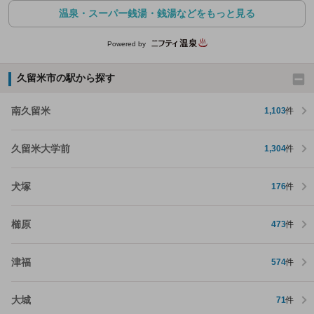
温泉・スーパー銭湯・銭湯などをもっと見る
Powered by
久留米市の駅から探す
南久留米
1,103
件
久留米大学前
1,304
件
犬塚
176
件
櫛原
473
件
津福
574
件
大城
71
件