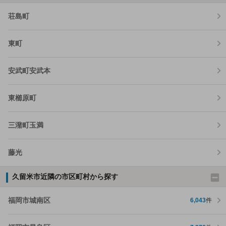
荘島町
東町
安武町安武本
東櫛原町
三潴町玉満
藤光
久留米市近隣の市区町村から探す
福岡市城南区
6,043
件