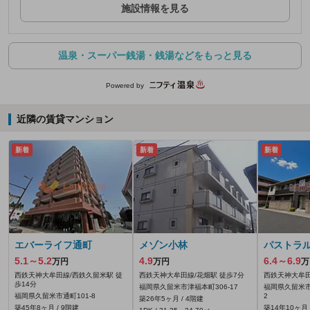
施設情報を見る
温泉・スーパー銭湯・銭湯などをもっと見る
Powered by
近隣の賃貸マンション
新着
新着
新着
エバーライフ通町
メゾン小林
パストラル
5.1～5.2
4.9
6.4～6.9
万円
万円
万
西鉄天神大牟田線/西鉄久留米駅 徒
西鉄天神大牟田線/花畑駅 徒歩7分
西鉄天神大牟田
歩14分
福岡県久留米市津福本町306‐17
福岡県久留米市
福岡県久留米市通町101-8
2
築26年5ヶ月 / 4階建
築45年8ヶ月 / 9階建
築14年10ヶ月 