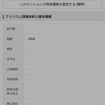
このマンションの売却価格を査定する（無料）
アトリウム津福本町の基本情報
総戸数
－
階建
3階建
構造
－
主方位
－
土地権利
－
用途地域
－
新築分譲
－
時の売主
施工会社
－