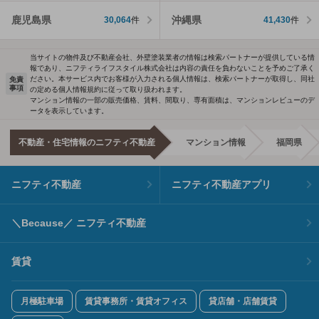
鹿児島県
沖縄県
30,064
件
41,430
件
当サイトの物件及び不動産会社、外壁塗装業者の情報は検索パートナーが提供している情
報であり、ニフティライフスタイル株式会社は内容の責任を負わないことを予めご了承く
ださい。本サービス内でお客様が入力される個人情報は、検索パートナーが取得し、同社
免責
事項
の定める個人情報規約に従って取り扱われます。
マンション情報の一部の販売価格、賃料、間取り、専有面積は、マンションレビューのデ
ータを表示しています。
不動産・住宅情報のニフティ不動産
マンション情報
福岡県
ニフティ不動産
ニフティ不動産アプリ
＼Because／ ニフティ不動産
賃貸
月極駐車場
賃貸事務所・賃貸オフィス
貸店舗・店舗賃貸