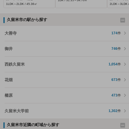
1DK / 31.35～34.70㎡
1LDK～2LDK / 45.36㎡
2LDK～3LDK /
久留米市の駅から探す
大善寺
174
件
御井
746
件
西鉄久留米
1,054
件
花畑
673
件
櫛原
473
件
久留米大学前
1,302
件
久留米市近隣の町域から探す