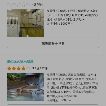
-点
/
0件
福岡県 / 久留米 / ●西鉄久留米駅より車で
3分、JR久留米駅より車で3分●福岡空港
連絡バス停「六ツ門」徒歩3分●
入浴料金：1000円～
施設情報を見る
湯の坂久留米温泉
3.8点
/
32件
福岡県 / 久留米 / 西鉄久留米駅、または
JR久留米駅より西鉄バス利用「文化セン
ター前」下車徒歩3分、または堀川バス利
用「湯の坂」下車徒歩400m九州自動車道
久留米ICより10分。国道322号線経由、
野中町交差点左折500m
入浴料金：800円～