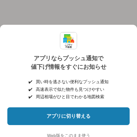
アプリならプッシュ通知で
値下げ情報をすぐにお知らせ
対応機種
個人情報保護ポリシー
利用規約
運営会社
✔️
買い時を逃さない便利なプッシュ通知
ヘルプ・お問い合わせ
採用情報
✔️
高速表示で似た物件も見つけやすい
✔️
周辺相場がひと目でわかる地図検索
アプリに切り替える
©NIFTY Lifestyle Co., Ltd.
Web版をこのまま使う