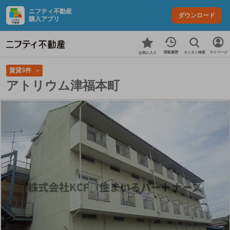
ニフティ不動産
ダウンロード
購入アプリ
カンタン検索
閲覧履歴
マイページ
お気に入り
賃貸3件
アトリウム津福本町