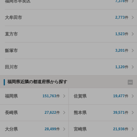
福岡市早良区
7,378
件
大牟田市
2,773
件
直方市
1,523
件
飯塚市
3,201
件
田川市
1,120
件
福岡県近隣の都道府県から探す
福岡県
佐賀県
151,763
件
19,477
件
長崎県
熊本県
27,622
件
39,571
件
大分県
宮崎県
28,499
件
21,936
件