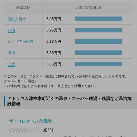
近隣の駅
近隣の家賃相場
西鉄久留米
5.85万円
花畑
5.96万円
聖マリア病院前
5.77万円
津福
5.38万円
安武
5.03万円
※このデータは「ニフティ不動産」に掲載されている物件を元に算出したものです。
(2026年8月10日現在)
※相場情報はあくまで参考値です。目安として活用ください。
アトリウム津福本町近くの温泉・スーパー銭湯・銭湯など温浴施
設情報
ザ・セレクトン久留米
-点
/
0件