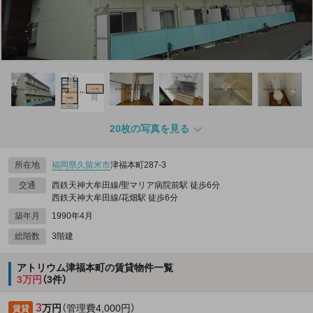
20枚の写真を見る
所在地
福岡県
久留米市
津福本町287‐3
交通
西鉄天神大牟田線/聖マリア病院前駅 徒歩6分
西鉄天神大牟田線/花畑駅 徒歩6分
築年月
1990年4月
総階数
3階建
アトリウム津福本町の賃貸物件一覧
3万円
（3件）
3
万円
（管理費4,000円）
賃貸