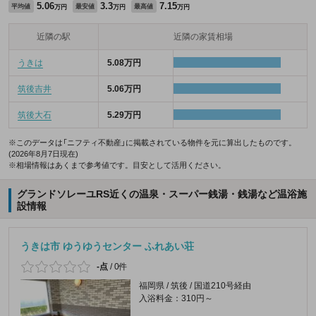
5.06
3.3
7.15
平均値
最安値
最高値
万円
万円
万円
近隣の駅
近隣の家賃相場
うきは
5.08万円
筑後吉井
5.06万円
筑後大石
5.29万円
※このデータは「ニフティ不動産」に掲載されている物件を元に算出したものです。
(2026年8月7日現在)
※相場情報はあくまで参考値です。目安として活用ください。
グランドソレーユRS近くの温泉・スーパー銭湯・銭湯など温浴施
設情報
うきは市 ゆうゆうセンター ふれあい荘
-点
/
0件
福岡県 / 筑後 / 国道210号経由
入浴料金：310円～