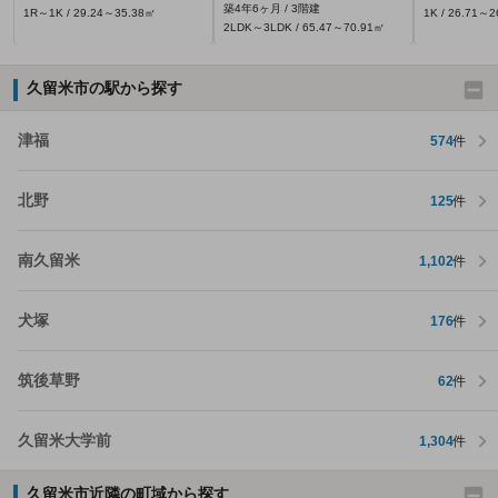
築4年6ヶ月 / 3階建
1R～1K / 29.24～35.38㎡
1K / 26.71～
2LDK～3LDK / 65.47～70.91㎡
久留米市の駅から探す
津福
574
件
北野
125
件
南久留米
1,102
件
犬塚
176
件
筑後草野
62
件
久留米大学前
1,304
件
久留米市近隣の町域から探す