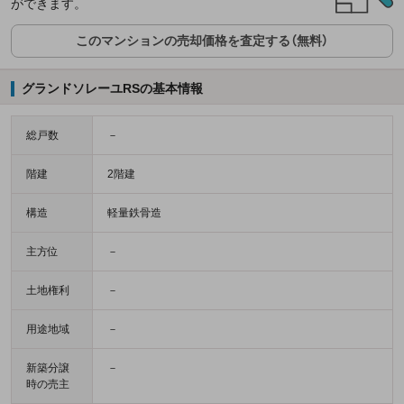
ができます。
このマンションの売却価格を査定する（無料）
グランドソレーユRSの基本情報
総戸数
－
階建
2階建
構造
軽量鉄骨造
主方位
－
土地権利
－
用途地域
－
新築分譲
－
時の売主