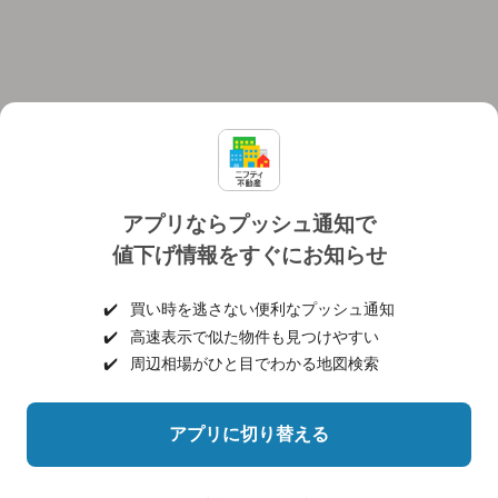
アプリならプッシュ通知で
値下げ情報をすぐにお知らせ
対応機種
個人情報保護ポリシー
利用規約
運営会社
✔️
買い時を逃さない便利なプッシュ通知
ヘルプ・お問い合わせ
採用情報
✔️
高速表示で似た物件も見つけやすい
✔️
周辺相場がひと目でわかる地図検索
アプリに切り替える
©NIFTY Lifestyle Co., Ltd.