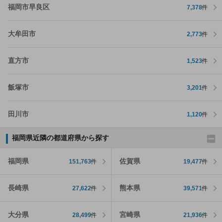
福岡市早良区
7,378
件
大牟田市
2,773
件
直方市
1,523
件
飯塚市
3,201
件
田川市
1,120
件
福岡県近隣の都道府県から探す
福岡県
佐賀県
151,763
件
19,477
件
長崎県
熊本県
27,622
件
39,571
件
大分県
宮崎県
28,499
件
21,936
件