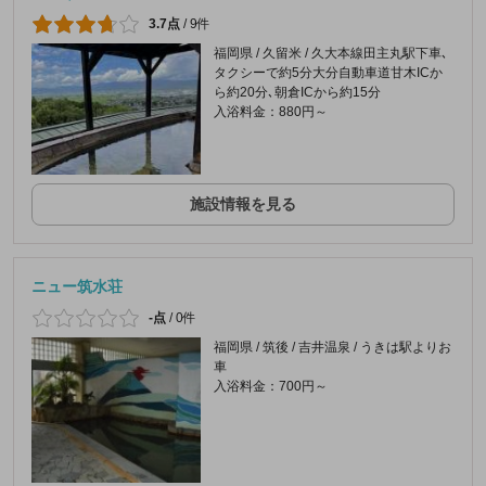
3.7点
/
9件
福岡県 / 久留米 / 久大本線田主丸駅下車､
タクシーで約5分大分自動車道甘木ICか
ら約20分､朝倉ICから約15分
入浴料金：880円～
施設情報を見る
ニュー筑水荘
-点
/
0件
福岡県 / 筑後 / 吉井温泉 / うきは駅よりお
車
入浴料金：700円～