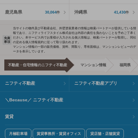
鹿児島県
沖縄県
30,064
件
41,430
件
当サイトの物件及び不動産会社、外壁塗装業者の情報は検索パートナーが提供している情
報であり、ニフティライフスタイル株式会社は内容の責任を負わないことを予めご了承く
ださい。本サービス内でお客様が入力される個人情報は、検索パートナーが取得し、同社
免責
事項
の定める個人情報規約に従って取り扱われます。
マンション情報の一部の販売価格、賃料、間取り、専有面積は、マンションレビューのデ
ータを表示しています。
不動産・住宅情報のニフティ不動産
マンション情報
福岡県
ニフティ不動産
ニフティ不動産アプリ
＼Because／ ニフティ不動産
賃貸
月極駐車場
賃貸事務所・賃貸オフィス
貸店舗・店舗賃貸