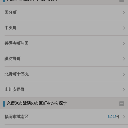
国分町
中央町
善導寺町与田
諏訪野町
北野町十郎丸
山川安居野
久留米市近隣の市区町村から探す
福岡市城南区
6,043
件