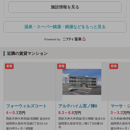
施設情報を見る
温泉・スーパー銭湯・銭湯などをもっと見る
Powered by
近隣の賃貸マンション
新着
新着
新着
フォーウィルズコート
アルテハイム宮ノ陣II
マーサ・ジ
4～5.3
8.3～8.8
3～3.3
万円
万円
万円
西鉄天神大牟田線/花畑駅 徒歩6分
西鉄天神大牟田線/宮の陣駅 徒歩1分
久大本線/御井
福岡県久留米市花畑2丁目16-14
福岡県久留米市宮ノ陣1丁目8番19
福岡県久留米市
号
築19年5ヶ月 / 9階建
築24年4ヶ月 /