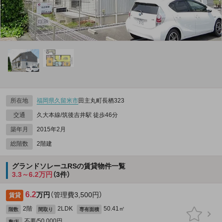
所在地
福岡県
久留米市
田主丸町長栖323
交通
久大本線/筑後吉井駅 徒歩46分
築年月
2015年2月
総階数
2階建
グランドソレーユRSの賃貸物件一覧
3.3～6.2万円
（3件）
6.2
万円
（管理費3,500円）
賃貸
2階
2LDK
50.41㎡
階数
間取り
専有面積
不要/50,000円
敷/礼