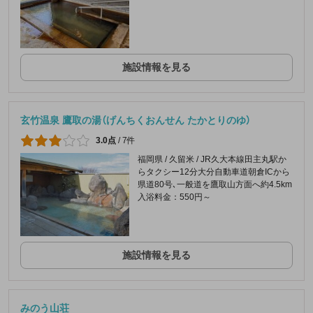
施設情報を見る
玄竹温泉 鷹取の湯（げんちくおんせん たかとりのゆ）
3.0点
/
7件
福岡県 / 久留米 / JR久大本線田主丸駅か
らタクシー12分大分自動車道朝倉ICから
県道80号､一般道を鷹取山方面へ約4.5km
入浴料金：550円～
施設情報を見る
みのう山荘