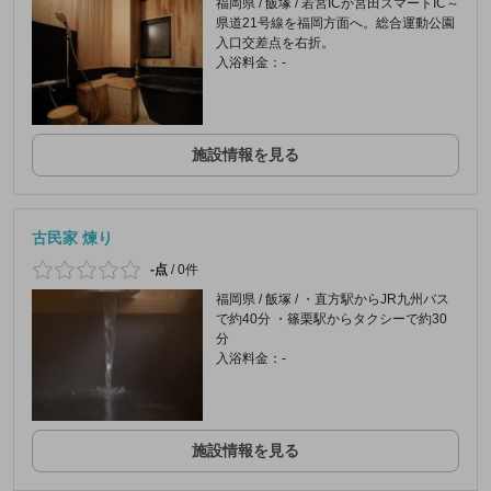
福岡県 / 飯塚 / 若宮ICか宮田スマートIC～
県道21号線を福岡方面へ。総合運動公園
入口交差点を右折。
入浴料金：-
施設情報を見る
古民家 煉り
-点
/
0件
福岡県 / 飯塚 / ・直方駅からJR九州バス
で約40分 ・篠栗駅からタクシーで約30
分
入浴料金：-
施設情報を見る