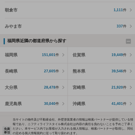
朝倉市
1,111
件
みやま市
337
件
福岡県近隣の都道府県から探す
福岡県
佐賀県
151,601
件
19,449
件
長崎県
熊本県
27,605
件
39,546
件
大分県
宮崎県
28,478
件
21,920
件
鹿児島県
沖縄県
30,040
件
41,401
件
当サイトの物件及び不動産会社、外壁塗装業者の情報は検索パートナーが提供している情
報であり、ニフティライフスタイル株式会社は内容の責任を負わないことを予めご了承く
ださい。本サービス内でお客様が入力される個人情報は、検索パートナーが取得し、同社
免責
事項
の定める個人情報規約に従って取り扱われます。