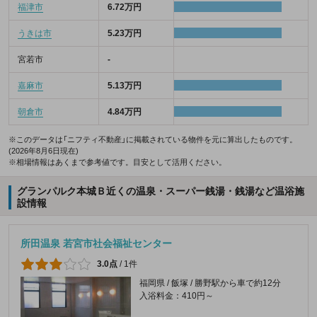
福津市
6.72万円
うきは市
5.23万円
宮若市
-
嘉麻市
5.13万円
朝倉市
4.84万円
※このデータは「ニフティ不動産」に掲載されている物件を元に算出したものです。
(2026年8月6日現在)
※相場情報はあくまで参考値です。目安として活用ください。
グランパルク本城Ｂ近くの温泉・スーパー銭湯・銭湯など温浴施
設情報
所田温泉 若宮市社会福祉センター
3.0点
/
1件
福岡県 / 飯塚 / 勝野駅から車で約12分
入浴料金：410円～