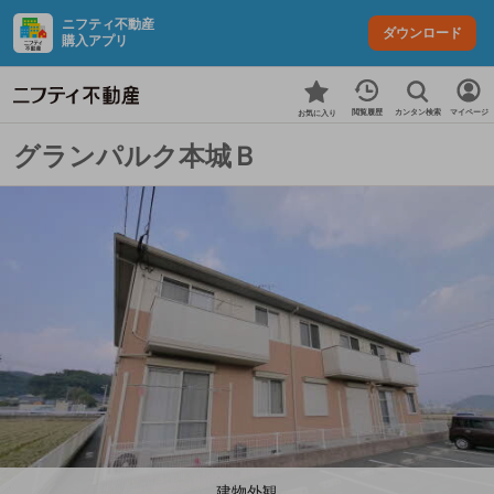
ニフティ不動産
ダウンロード
購入アプリ
カンタン検索
閲覧履歴
マイページ
お気に入り
グランパルク本城Ｂ
建物外観