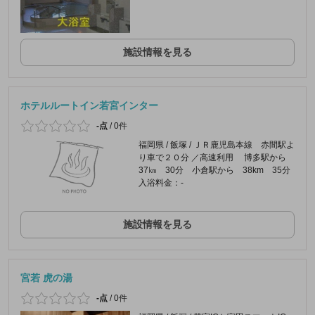
施設情報を見る
ホテルルートイン若宮インター
-点
/
0件
福岡県 / 飯塚 / ＪＲ鹿児島本線 赤間駅よ
り車で２０分 ／高速利用 博多駅から
37㎞ 30分 小倉駅から 38km 35分
入浴料金：-
施設情報を見る
宮若 虎の湯
-点
/
0件