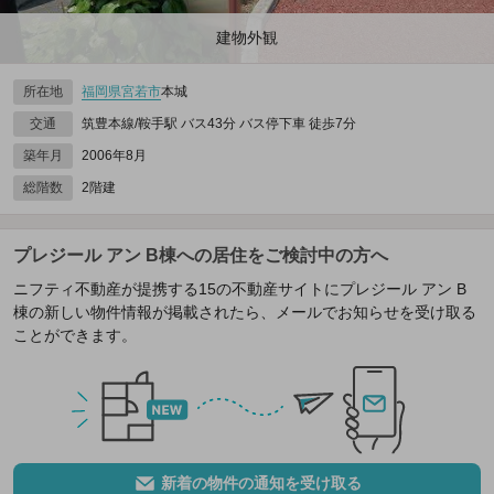
建物外観
所在地
福岡県
宮若市
本城
交通
筑豊本線/鞍手駅 バス43分 バス停下車 徒歩7分
築年月
2006年8月
総階数
2階建
プレジール アン B棟への居住をご検討中の方へ
ニフティ不動産が提携する15の不動産サイトにプレジール アン B
棟の新しい物件情報が掲載されたら、メールでお知らせを受け取る
ことができます。
新着の物件の通知を受け取る