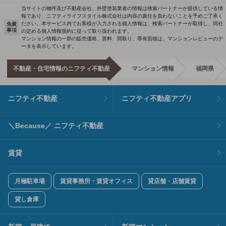
当サイトの物件及び不動産会社、外壁塗装業者の情報は検索パートナーが提供している情
報であり、ニフティライフスタイル株式会社は内容の責任を負わないことを予めご了承く
ださい。本サービス内でお客様が入力される個人情報は、検索パートナーが取得し、同社
免責
事項
の定める個人情報規約に従って取り扱われます。
マンション情報の一部の販売価格、賃料、間取り、専有面積は、マンションレビューのデ
ータを表示しています。
不動産・住宅情報のニフティ不動産
マンション情報
福岡県
ニフティ不動産
ニフティ不動産アプリ
＼Because／ ニフティ不動産
賃貸
月極駐車場
賃貸事務所・賃貸オフィス
貸店舗・店舗賃貸
貸し倉庫