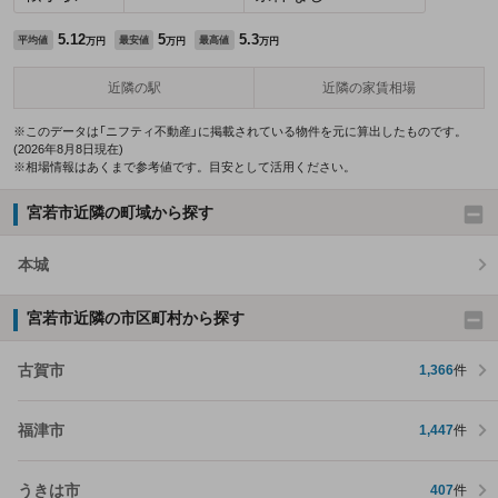
5.12
5
5.3
平均値
最安値
最高値
万円
万円
万円
近隣の駅
近隣の家賃相場
※このデータは「ニフティ不動産」に掲載されている物件を元に算出したものです。
(2026年8月8日現在)
※相場情報はあくまで参考値です。目安として活用ください。
宮若市近隣の町域から探す
本城
宮若市近隣の市区町村から探す
古賀市
1,366
件
福津市
1,447
件
うきは市
407
件