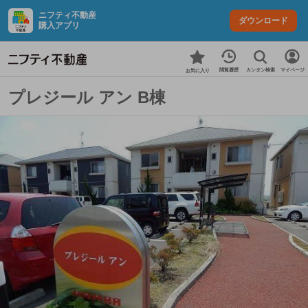
ニフティ不動産
ダウンロード
購入アプリ
カンタン検索
閲覧履歴
マイページ
お気に入り
プレジール アン B棟