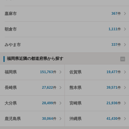
嘉麻市
367
件
朝倉市
1,111
件
みやま市
337
件
福岡県近隣の都道府県から探す
福岡県
佐賀県
151,763
件
19,477
件
長崎県
熊本県
27,622
件
39,571
件
大分県
宮崎県
28,499
件
21,936
件
鹿児島県
沖縄県
30,064
件
41,430
件