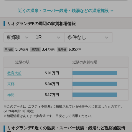
近くの温泉・スーパー銭湯・銭湯などの温浴施設
リオグランデFの周辺の家賃相場情報
5.34
3.47
6.95
平均値
最安値
最高値
万円
万円
万円
近隣の駅
近隣の家賃相場
教育大前
5.01万円
東郷
5.34万円
赤間
5.17万円
※このデータは「ニフティ不動産」に掲載されている物件を元に算出したものです。
(2026年8月10日現在)
※相場情報はあくまで参考値です。目安として活用ください。
リオグランデF近くの温泉・スーパー銭湯・銭湯など温浴施設情