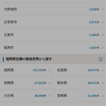
大野城市
3,536
件
太宰府市
2,571
件
古賀市
1,366
件
福津市
1,447
件
福岡県近隣の都道府県から探す
福岡県
佐賀県
151,763
件
19,477
件
長崎県
熊本県
27,622
件
39,571
件
大分県
宮崎県
28,499
件
21,936
件