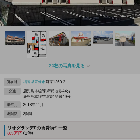
24枚の写真を見る
所在地
福岡県
宗像市
河東1360‐2
交通
鹿児島本線/東郷駅 徒歩44分
鹿児島本線/赤間駅 徒歩49分
築年月
2018年11月
総階数
2階建
リオグランデFの賃貸物件一覧
6.9万円
（1件）