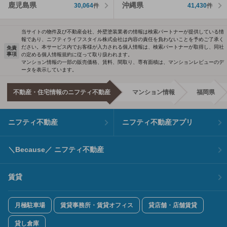
鹿児島県
沖縄県
30,064
件
41,430
件
当サイトの物件及び不動産会社、外壁塗装業者の情報は検索パートナーが提供している情
報であり、ニフティライフスタイル株式会社は内容の責任を負わないことを予めご了承く
ださい。本サービス内でお客様が入力される個人情報は、検索パートナーが取得し、同社
免責
事項
の定める個人情報規約に従って取り扱われます。
マンション情報の一部の販売価格、賃料、間取り、専有面積は、マンションレビューのデ
ータを表示しています。
不動産・住宅情報のニフティ不動産
マンション情報
福岡県
ニフティ不動産
ニフティ不動産アプリ
＼Because／ ニフティ不動産
賃貸
月極駐車場
賃貸事務所・賃貸オフィス
貸店舗・店舗賃貸
貸し倉庫