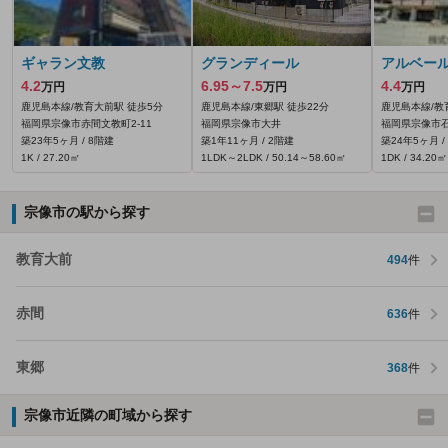
ギャラン文教
グランディール
アルベー
4.2
6.95～7.5
4.4
万円
万円
万円
鹿児島本線/教育大前駅 徒歩5分
鹿児島本線/東郷駅 徒歩22分
鹿児島本線/教
福岡県宗像市赤間文教町2-11
福岡県宗像市大井
福岡県宗像市石
築23年5ヶ月 / 8階建
築1年11ヶ月 / 2階建
築24年5ヶ月 /
1K / 27.20㎡
1LDK～2LDK / 50.14～58.60㎡
1DK / 34.20㎡
宗像市の駅から探す
教育大前
494
件
赤間
636
件
東郷
368
件
宗像市近隣の町域から探す