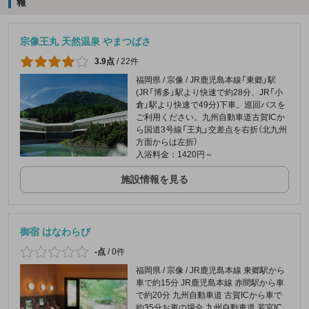
報
宗像王丸 天然温泉 やまつばさ
3.9点
/
22件
福岡県 / 宗像 / JR鹿児島本線「東郷」駅
(JR「博多」駅より快速で約28分、JR「小
倉」駅より快速で49分)下車。巡回バスを
ご利用ください。九州自動車道古賀ICか
ら国道3号線「王丸」交差点を右折（北九州
方面からは左折）
入浴料金：1420円～
施設情報を見る
御宿 はなわらび
-点
/
0件
福岡県 / 宗像 / JR鹿児島本線 東郷駅から
車で約15分 JR鹿児島本線 赤間駅から車
で約20分 九州自動車道 古賀ICから車で
約35分お車の場合 九州自動車道 若宮IC