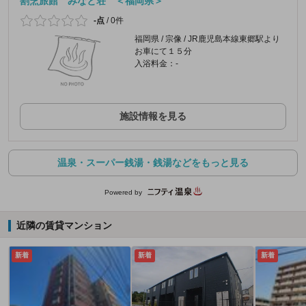
割烹旅館 みなと荘 ＜福岡県＞
-点
/
0件
福岡県 / 宗像 / JR鹿児島本線東郷駅より
お車にて１５分
入浴料金：-
施設情報を見る
温泉・スーパー銭湯・銭湯などをもっと見る
Powered by
近隣の賃貸マンション
新着
新着
新着