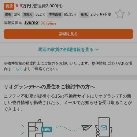
6.9
万円
（管理費2,000円）
賃貸
2階
3LDK
65.35㎡
2.0ヶ月/不要
階数
間取り
専有面積
敷/礼
情報提供元
詳細を見る
周辺の家賃の相場情報を見る
※物件情報の精度向上にご協力をお願いいたします。物件情報に誤りがある場
合は
こちら
よりご連絡ください。
リオグランデFへの居住をご検討中の方へ
ニフティ不動産が提携する15の不動産サイトにリオグランデFの新
しい物件情報が掲載されたら、メールでお知らせを受け取ることが
できます。