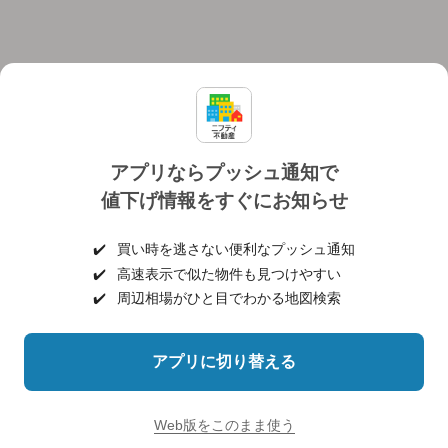
アプリならプッシュ通知で
値下げ情報をすぐにお知らせ
対応機種
個人情報保護ポリシー
利用規約
運営会社
✔️
買い時を逃さない便利なプッシュ通知
ヘルプ・お問い合わせ
採用情報
✔️
高速表示で似た物件も見つけやすい
✔️
周辺相場がひと目でわかる地図検索
アプリに切り替える
©NIFTY Lifestyle Co., Ltd.
Web版をこのまま使う