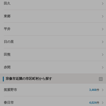
田久
東郷
平井
日の里
田熊
赤間
宗像市近隣の市区町村から探す
筑紫野市
3,468
件
春日市
4,024
件