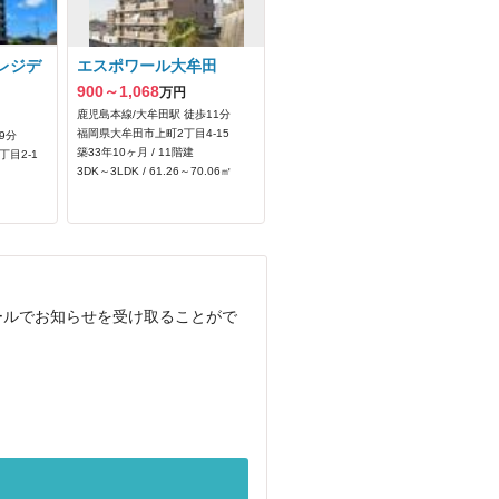
レジデ
エスポワール大牟田
900～1,068
万円
鹿児島本線/大牟田駅 徒歩11分
福岡県大牟田市上町2丁目4-15
9分
築33年10ヶ月 / 11階建
目2-1
3DK～3LDK / 61.26～70.06㎡
ールでお知らせを受け取ることがで