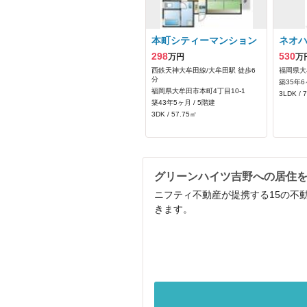
本町シティーマンション
ネオ
298
530
万円
万
西鉄天神大牟田線/大牟田駅 徒歩6
福岡県大
分
築35年6
福岡県大牟田市本町4丁目10-1
3LDK / 
築43年5ヶ月 / 5階建
3DK / 57.75㎡
グリーンハイツ吉野への居住
ニフティ不動産が提携する15の不
きます。