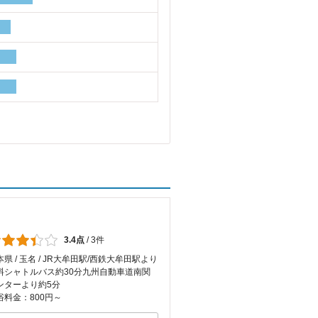
3.4点
/
3件
本県 / 玉名 / JR大牟田駅/西鉄大牟田駅より
料シャトルバス約30分九州自動車道南関
ンターより約5分
浴料金：800円～