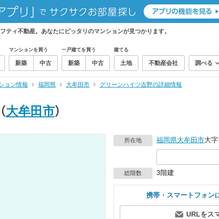
フティ不動産。あなたにピッタリのマンションが見つかります。
マンションを買う
一戸建てを買う
建てる
新築
中古
新築
中古
土地
不動産会社
調べる
ション情報
福岡県
大牟田市
グリーンハイツ吉野の詳細情報
（
大牟田市
）
福岡県
大牟田市
大字
所在地
3階建
総階数
携帯・スマートフォン
URLをス