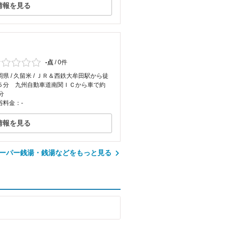
情報を見る
-点
/
0件
岡県 / 久留米 / ＪＲ＆西鉄大牟田駅から徒
５分 九州自動車道南関ＩＣから車で約
分
浴料金：-
情報を見る
ーパー銭湯・銭湯などをもっと見る