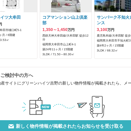
ハイツ大牟田
コアマンション山上倶楽
サンパーク不知火
部
ンス
円
1,350～1,450
3,100
万円
万円
牟田市樋口町5-1
ヶ月 / 6階建
西鉄天神大牟田線/大牟田駅 徒歩12
鹿児島本線/大牟田駅 徒歩
分
73.53㎡
福岡県大牟田市不知火町3丁
福岡県大牟田市山上町4-1
築4年2ヶ月 / 15階建
築24年11ヶ月 / 15階建
3LDK / 68.32㎡
3LDK / 71.50～80.30㎡
をご検討中の方へ
動産サイトにグリーンハイツ吉野の新しい物件情報が掲載されたら、メ
新しく物件情報が掲載されたらお知らせを受け取る