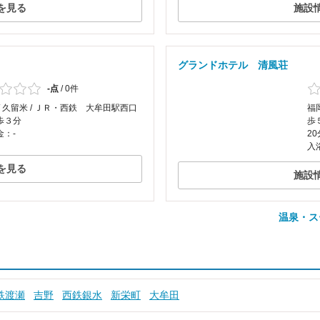
を見る
施設
グランドホテル 清風荘
-点
/
0件
/ 久留米 / ＪＲ・西鉄 大牟田駅西口
福
歩３分
歩
金：-
20
入
を見る
施設
温泉・ス
鉄渡瀬
吉野
西鉄銀水
新栄町
大牟田