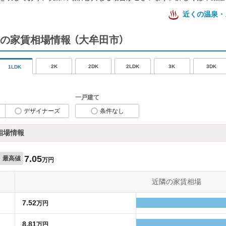
近くの温泉・
の家賃相場情報
（大牟田市）
2K
2DK
2LDK
3K
3DK
1LDK
一戸建て
デザイナーズ
条件なし
相場情報
7.05
最高値
万円
近隣の家賃相場
7.52
万円
8.81
万円