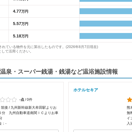
4.77
万円
5.57
万円
5.18
万円
れている物件を元に算出したものです。(2026年8月7日現在)
として活用ください。
温泉・スーパー銭湯・銭湯など温浴施設情報
ホテルセキア
-点
/
0件
/ 筑後 / 九州新幹線新大牟田駅よりお
熊
６分 九州自動車道南関ＩＣよりお車
無
分
イ
金：-
入