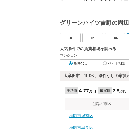
グリーンハイツ吉野の周辺
1R
1K
1DK
人気条件での賃貸相場を調べる
マンション
条件なし
ペット相談
大牟田市、1LDK、条件なしの家賃
4.77
2.8
平均値
最安値
万円
万円
近隣の市区
福岡市城南区
福岡市早良区