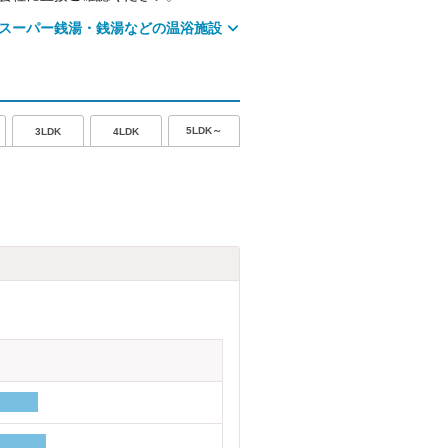
スーパー銭湯・銭湯などの温浴施設
5LDK～
3LDK
4LDK