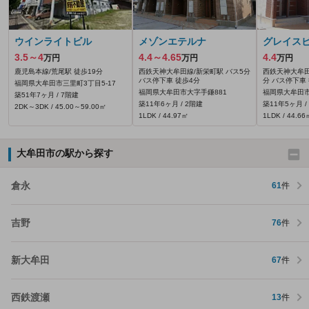
ウインライトビル
メゾンエテルナ
グレイス
3.5～4
4.4～4.65
4.4
万円
万円
万円
鹿児島本線/荒尾駅 徒歩19分
西鉄天神大牟田線/新栄町駅 バス5分
西鉄天神大牟田
バス停下車 徒歩4分
分 バス停下車
福岡県大牟田市三里町3丁目5-17
福岡県大牟田市大字手鎌881
福岡県大牟田市
築51年7ヶ月 / 7階建
築11年6ヶ月 / 2階建
築11年5ヶ月 /
2DK～3DK / 45.00～59.00㎡
1LDK / 44.97㎡
1LDK / 44.66
大牟田市の駅から探す
倉永
61
件
吉野
76
件
新大牟田
67
件
西鉄渡瀬
13
件