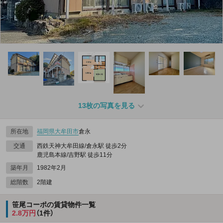
13枚の写真を見る
所在地
福岡県
大牟田市
倉永
交通
西鉄天神大牟田線/倉永駅 徒歩2分
鹿児島本線/吉野駅 徒歩11分
築年月
1982年2月
総階数
2階建
笹尾コーポの賃貸物件一覧
2.8万円
（1件）