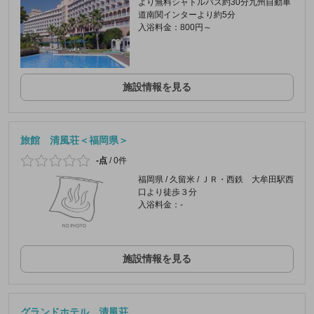
より無料シャトルバス約30分九州自動車
道南関インターより約5分
入浴料金：800円～
施設情報を見る
旅館 清風荘＜福岡県＞
-点
/
0件
福岡県 / 久留米 / ＪＲ・西鉄 大牟田駅西
口より徒歩３分
入浴料金：-
施設情報を見る
グランドホテル 清風荘