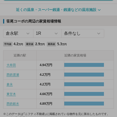
近くの温泉・スーパー銭湯・銭湯などの温浴施設
笹尾コーポの周辺の家賃相場情報
4.2
2.9
5.3
平均値
最安値
最高値
万円
万円
万円
近隣の駅
近隣の家賃相場
大牟田
4.94万円
西鉄渡瀬
4.2万円
倉永
4.2万円
東甘木
4.66万円
西鉄銀水
4.89万円
※このデータは「ニフティ不動産」に掲載されている物件を元に算出したものです。