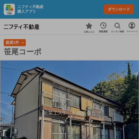
ニフティ不動産
ダウンロード
購入アプリ
カンタン検索
閲覧履歴
マイページ
お気に入り
賃貸1件
笹尾コーポ