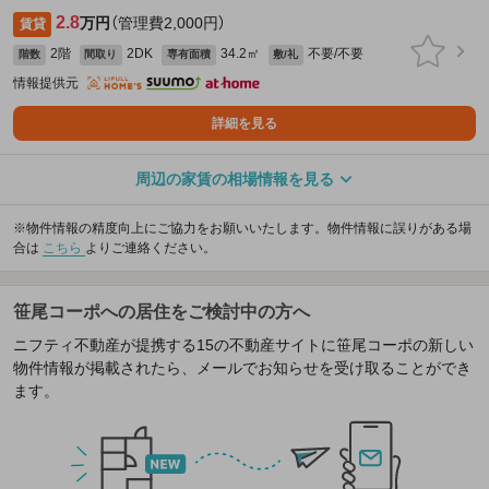
2.8
万円
（管理費2,000円）
賃貸
2階
2DK
34.2㎡
不要/不要
階数
間取り
専有面積
敷/礼
情報提供元
詳細を見る
周辺の家賃の相場情報を見る
※物件情報の精度向上にご協力をお願いいたします。物件情報に誤りがある場
合は
こちら
よりご連絡ください。
笹尾コーポへの居住をご検討中の方へ
ニフティ不動産が提携する15の不動産サイトに笹尾コーポの新しい
物件情報が掲載されたら、メールでお知らせを受け取ることができ
ます。