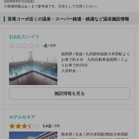
(2026年8月7日現在)
※相場情報はあくまで参考値です。目安として活用ください。
笹尾コーポ近くの温泉・スーパー銭湯・銭湯など温浴施設情報
おおむたハイツ
-点
/
0件
福岡県 / 筑後 / 九州新幹線新大牟田駅より
お車で約６分 九州自動車道南関ＩＣよ
りお車で約10分
入浴料金：-
施設情報を見る
ホテルセキア
3.4点
/
3件
熊本県 / 玉名 / JR大牟田駅/西鉄大牟田駅