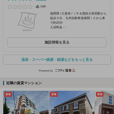
-点
/
0件
福岡県 / 久留米 / ＪＲ＆西鉄大牟田駅から
徒歩５分 九州自動車道南関ＩＣから車
で約20分
入浴料金：-
施設情報を見る
温泉・スーパー銭湯・銭湯などをもっと見る
Powered by
近隣の賃貸マンション
新着
新着
新着