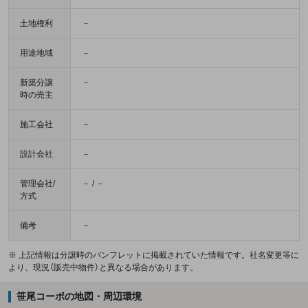
土地権利
－
用途地域
－
新築分譲
－
時の売主
施工会社
－
設計会社
－
管理会社/
－ / －
方式
備考
－
※ 上記情報は分譲時のパンフレットに掲載されていた情報です。社名変更等に
より、現況（販売中物件）と異なる場合があります。
笹尾コーポの地図・周辺環境