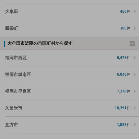
大牟田
450
件
新栄町
300
件
大牟田市近隣の市区町村から探す
福岡市西区
6,478
件
福岡市城南区
6,043
件
福岡市早良区
7,378
件
久留米市
10,391
件
直方市
1,523
件