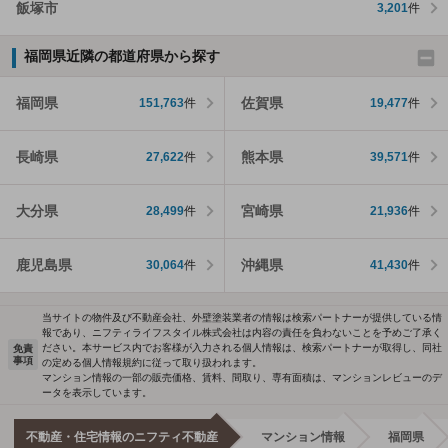
飯塚市
3,201
件
福岡県近隣の都道府県から探す
福岡県
佐賀県
151,763
件
19,477
件
長崎県
熊本県
27,622
件
39,571
件
大分県
宮崎県
28,499
件
21,936
件
鹿児島県
沖縄県
30,064
件
41,430
件
当サイトの物件及び不動産会社、外壁塗装業者の情報は検索パートナーが提供している情
報であり、ニフティライフスタイル株式会社は内容の責任を負わないことを予めご了承く
ださい。本サービス内でお客様が入力される個人情報は、検索パートナーが取得し、同社
免責
事項
の定める個人情報規約に従って取り扱われます。
マンション情報の一部の販売価格、賃料、間取り、専有面積は、マンションレビューのデ
ータを表示しています。
不動産・住宅情報のニフティ不動産
マンション情報
福岡県