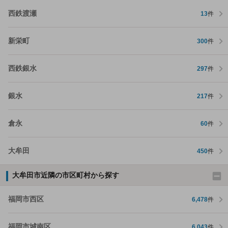
西鉄渡瀬
13
件
新栄町
300
件
西鉄銀水
297
件
銀水
217
件
倉永
60
件
大牟田
450
件
大牟田市近隣の市区町村から探す
福岡市西区
6,478
件
福岡市城南区
6,043
件