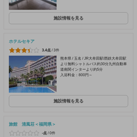
施設情報を見る
ホテルセキア
3.4点
/
3件
熊本県 / 玉名 / JR大牟田駅/西鉄大牟田駅
より無料シャトルバス約30分九州自動車
道南関インターより約5分
入浴料金：800円～
施設情報を見る
旅館 清風荘＜福岡県＞
-点
/
0件