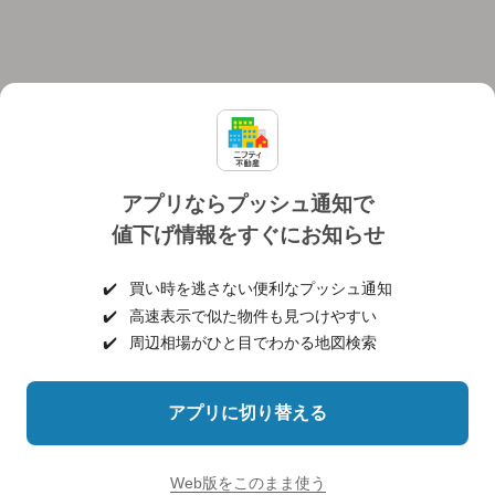
アプリならプッシュ通知で
値下げ情報をすぐにお知らせ
対応機種
個人情報保護ポリシー
利用規約
運営会社
✔️
買い時を逃さない便利なプッシュ通知
ヘルプ・お問い合わせ
採用情報
✔️
高速表示で似た物件も見つけやすい
✔️
周辺相場がひと目でわかる地図検索
アプリに切り替える
©NIFTY Lifestyle Co., Ltd.
Web版をこのまま使う