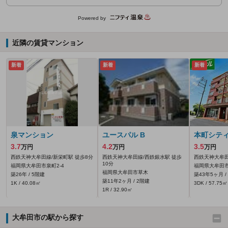
Powered by
近隣の賃貸マンション
新着
新着
新着
泉マンション
ユースパル B
本町シテ
3.7
4.2
3.5
万円
万円
万円
西鉄天神大牟田線/新栄町駅 徒歩8分
西鉄天神大牟田線/西鉄銀水駅 徒歩
西鉄天神大牟田
10分
福岡県大牟田市泉町2-4
福岡県大牟田市
福岡県大牟田市草木
築26年 / 5階建
築43年5ヶ月 /
築11年2ヶ月 / 2階建
1K / 40.08㎡
3DK / 57.75㎡
1R / 32.90㎡
大牟田市の駅から探す