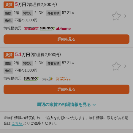
5
万円
（管理費2,900円）
賃貸
2階
2LDK
57.21㎡
階数
間取り
専有面積
不要/60,000円
敷/礼
情報提供元
詳細を見る
5.1
万円
（管理費2,900円）
賃貸
2階
2LDK
57.21㎡
階数
間取り
専有面積
不要/61,000円
敷/礼
情報提供元
詳細を見る
周辺の家賃の相場情報を見る
※物件情報の精度向上にご協力をお願いいたします。物件情報に誤りがある場
合は
こちら
よりご連絡ください。