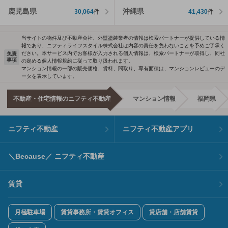
鹿児島県
沖縄県
30,064
件
41,430
件
当サイトの物件及び不動産会社、外壁塗装業者の情報は検索パートナーが提供している情
報であり、ニフティライフスタイル株式会社は内容の責任を負わないことを予めご了承く
ださい。本サービス内でお客様が入力される個人情報は、検索パートナーが取得し、同社
免責
事項
の定める個人情報規約に従って取り扱われます。
マンション情報の一部の販売価格、賃料、間取り、専有面積は、マンションレビューのデ
ータを表示しています。
不動産・住宅情報のニフティ不動産
マンション情報
福岡県
ニフティ不動産
ニフティ不動産アプリ
＼Because／ ニフティ不動産
賃貸
月極駐車場
賃貸事務所・賃貸オフィス
貸店舗・店舗賃貸