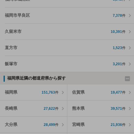
福岡市早良区
7,378
件
久留米市
10,391
件
直方市
1,523
件
飯塚市
3,201
件
福岡県近隣の都道府県から探す
福岡県
佐賀県
151,763
件
19,477
件
長崎県
熊本県
27,622
件
39,571
件
大分県
宮崎県
28,499
件
21,936
件