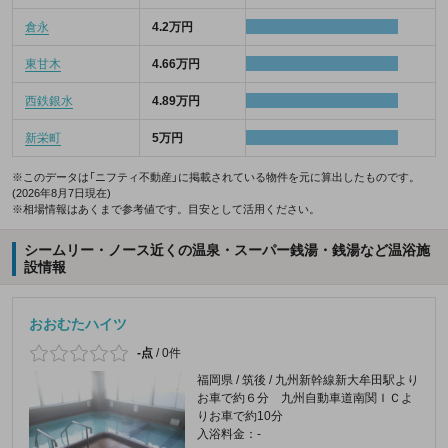
倉永
4.2万円
東甘木
4.66万円
西鉄銀水
4.89万円
新栄町
5万円
※このデータは「ニフティ不動産」に掲載されている物件を元に算出したものです。
(2026年8月7日現在)
※相場情報はあくまで参考値です。目安として活用ください。
シームリー・ノース近くの温泉・スーパー銭湯・銭湯など温浴施
設情報
おおむたハイツ
-点
/
0件
福岡県 / 筑後 / 九州新幹線新大牟田駅より
お車で約６分 九州自動車道南関ＩＣよ
りお車で約10分
入浴料金：-