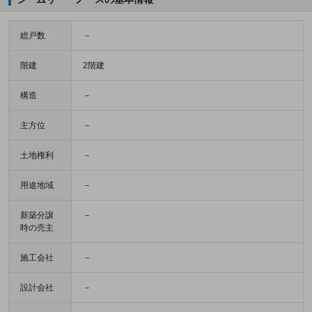
総戸数
－
階建
2階建
構造
－
主方位
－
土地権利
－
用途地域
－
新築分譲
－
時の売主
施工会社
－
設計会社
－