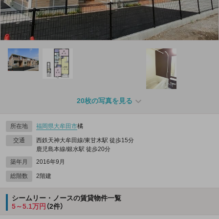
20枚の写真を見る
所在地
福岡県
大牟田市
橘
交通
西鉄天神大牟田線/東甘木駅 徒歩15分
鹿児島本線/銀水駅 徒歩20分
築年月
2016年9月
総階数
2階建
シームリー・ノースの賃貸物件一覧
5～5.1万円
（2件）