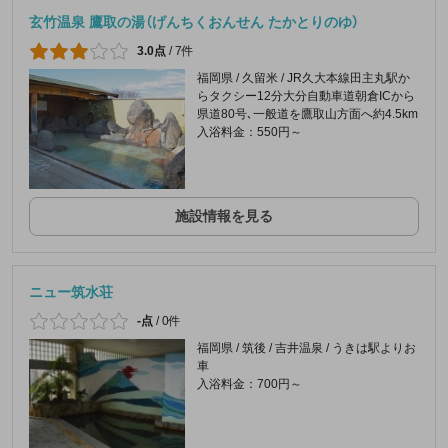
玄竹温泉 鷹取の湯（げんちくおんせん たかとりのゆ）
3.0点
/
7件
福岡県 / 久留米 / JR久大本線田主丸駅か
らタクシー12分大分自動車道朝倉ICから
県道80号､一般道を鷹取山方面へ約4.5km
入浴料金：550円～
施設情報を見る
ニュー筑水荘
-点
/
0件
福岡県 / 筑後 / 吉井温泉 / うきは駅よりお
車
入浴料金：700円～