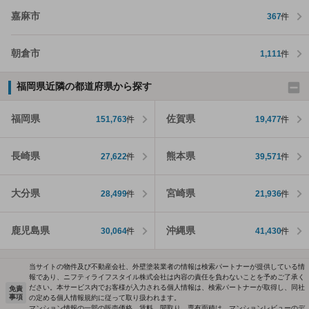
嘉麻市
367
件
朝倉市
1,111
件
福岡県近隣の都道府県から探す
福岡県
佐賀県
151,763
件
19,477
件
長崎県
熊本県
27,622
件
39,571
件
大分県
宮崎県
28,499
件
21,936
件
鹿児島県
沖縄県
30,064
件
41,430
件
当サイトの物件及び不動産会社、外壁塗装業者の情報は検索パートナーが提供している情
報であり、ニフティライフスタイル株式会社は内容の責任を負わないことを予めご了承く
ださい。本サービス内でお客様が入力される個人情報は、検索パートナーが取得し、同社
免責
事項
の定める個人情報規約に従って取り扱われます。
マンション情報の一部の販売価格、賃料、間取り、専有面積は、マンションレビューのデ