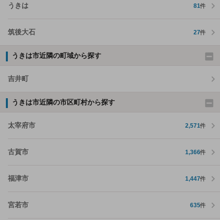
うきは
81
件
筑後大石
27
件
うきは市近隣の町域から探す
吉井町
うきは市近隣の市区町村から探す
太宰府市
2,571
件
古賀市
1,366
件
福津市
1,447
件
宮若市
635
件