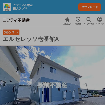
ニフティ不動産
ダウンロード
購入アプリ
カンタン検索
閲覧履歴
マイページ
お気に入り
賃貸2件
エルセレッソ壱番館A