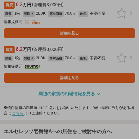
6.2
万円
（管理費3,000円）
賃貸
1階
2LDK
70.0㎡
不要/不要
階数
間取り
専有面積
敷/礼
情報提供元
詳細を見る
6.2
万円
（管理費3,000円）
賃貸
1階
2LDK
70.0㎡
不要/不要
階数
間取り
専有面積
敷/礼
情報提供元
詳細を見る
周辺の家賃の相場情報を見る
※物件情報の精度向上にご協力をお願いいたします。物件情報に誤りがある場
合は
こちら
よりご連絡ください。
エルセレッソ壱番館Aへの居住をご検討中の方へ