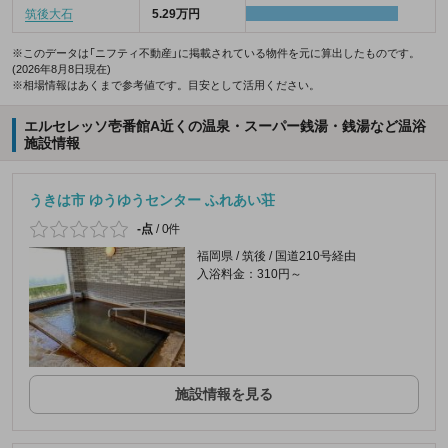
筑後大石
5.29万円
※このデータは「ニフティ不動産」に掲載されている物件を元に算出したものです。
(2026年8月8日現在)
※相場情報はあくまで参考値です。目安として活用ください。
エルセレッソ壱番館A近くの温泉・スーパー銭湯・銭湯など温浴
施設情報
うきは市 ゆうゆうセンター ふれあい荘
-点
/
0件
福岡県 / 筑後 / 国道210号経由
入浴料金：310円～
施設情報を見る