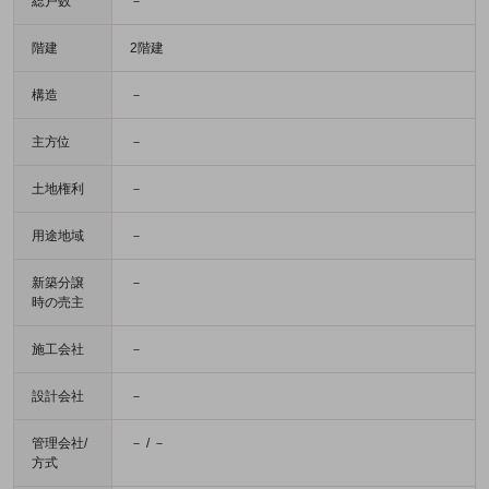
総戸数
－
階建
2階建
構造
－
主方位
－
土地権利
－
用途地域
－
新築分譲
－
時の売主
施工会社
－
設計会社
－
管理会社/
－ / －
方式