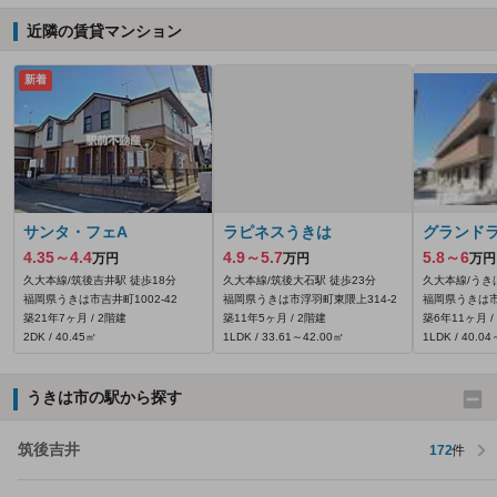
近隣の賃貸マンション
新着
サンタ・フェA
ラピネスうきは
グランド
4.35～4.4
4.9～5.7
5.8～6
万円
万円
万円
久大本線/筑後吉井駅 徒歩18分
久大本線/筑後大石駅 徒歩23分
久大本線/うき
福岡県うきは市吉井町1002‐42
福岡県うきは市浮羽町東隈上314‐2
福岡県うきは
築21年7ヶ月 / 2階建
築11年5ヶ月 / 2階建
築6年11ヶ月 /
2DK / 40.45㎡
1LDK / 33.61～42.00㎡
1LDK / 40.0
うきは市の駅から探す
筑後吉井
172
件