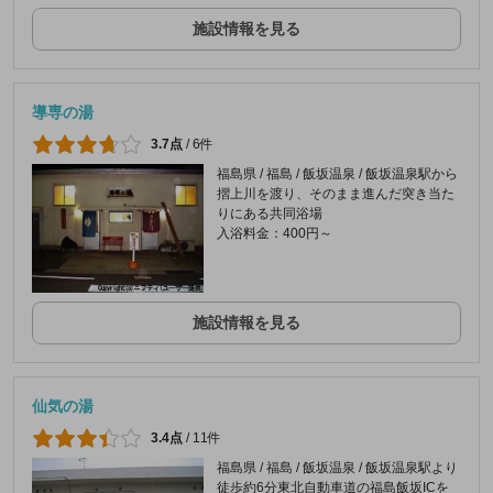
施設情報を見る
導専の湯
3.7点
/
6件
福島県 / 福島 / 飯坂温泉 / 飯坂温泉駅から
摺上川を渡り、そのまま進んだ突き当た
りにある共同浴場
入浴料金：400円～
施設情報を見る
仙気の湯
3.4点
/
11件
福島県 / 福島 / 飯坂温泉 / 飯坂温泉駅より
徒歩約6分東北自動車道の福島飯坂ICを