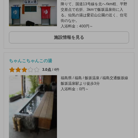
降りて、国道13号線を北へｲkm程、平野
交差点で右折、3kmで飯坂温泉街に入
る。仙気の湯は愛宕山公園の近く、住宅
街のなか。
入浴料金：400円～
施設情報を見る
ちゃんこちゃんこの湯
3.0点
/
4件
福島県 / 福島 / 飯坂温泉 / 福島交通飯坂線
飯坂温泉駅より徒歩3分
入浴料金：0円～