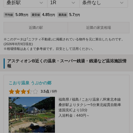
5.09
4.85
5.7
平均値
最安値
最高値
万円
万円
万円
近隣の駅
近隣の家賃相場
※このデータは「ニフティ不動産」に掲載されている物件を元に算出したものです。
(2026年8月9日現在)
※相場情報はあくまで参考値です。目安として活用ください。
アスティオンB近くの温泉・スーパー銭湯・銭湯など温浴施設情
報
こおり温泉 うぶかの郷
3.5点
/
6件
福島県 / 福島 / こおり温泉 / JR東北本線
桑折駅よりタクシー5分東北縦貫自動車
道国見ICより10分
入浴料金：440円～