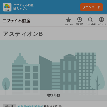
ニフティ不動産
ダウンロード
購入アプリ
カンタン検索
閲覧履歴
マイページ
お気に入り
アスティオンB
建物外観
所在地
福島県
伊達郡桑折町
桑島353番1号