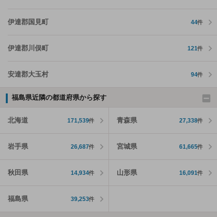
伊達郡国見町
44
件
伊達郡川俣町
121
件
安達郡大玉村
94
件
福島県近隣の都道府県から探す
北海道
青森県
171,539
件
27,338
件
岩手県
宮城県
26,687
件
61,665
件
秋田県
山形県
14,934
件
16,091
件
福島県
39,253
件