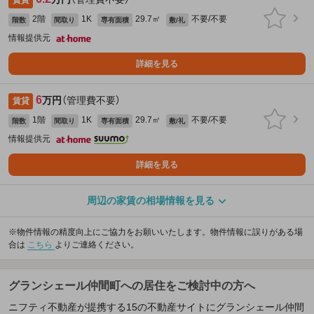
賃貸
2階
1K
29.7㎡
不要/不要
階数
間取り
専有面積
敷/礼
情報提供元
詳細を見る
6
万円
（管理費不要）
賃貸
1階
1K
29.7㎡
不要/不要
階数
間取り
専有面積
敷/礼
情報提供元
詳細を見る
周辺の家賃の相場情報を見る
※物件情報の精度向上にご協力をお願いいたします。物件情報に誤りがある場
合は
こちら
よりご連絡ください。
グランシェール仲間町への居住をご検討中の方へ
ニフティ不動産が提携する15の不動産サイトにグランシェール仲間