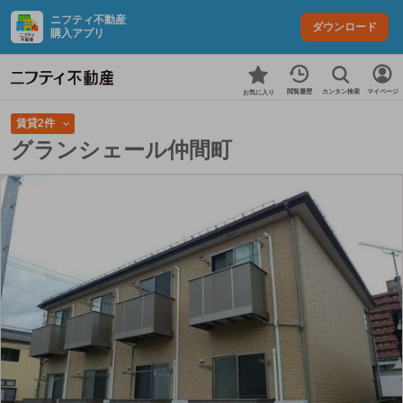
ニフティ不動産
ダウンロード
購入アプリ
カンタン検索
閲覧履歴
マイページ
お気に入り
賃貸2件
グランシェール仲間町