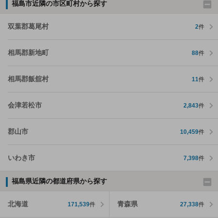
福島市近隣の市区町村から探す
双葉郡葛尾村
2
件
相馬郡新地町
88
件
相馬郡飯舘村
11
件
会津若松市
2,843
件
郡山市
10,459
件
いわき市
7,398
件
福島県近隣の都道府県から探す
北海道
青森県
171,539
件
27,338
件