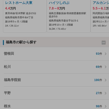
レストホーム大東
ハイツしのぶ
アルカン
4.4
7.8～8
5.5～6.1
万円
万円
万
奥羽本線/笹木野駅 徒歩15分
福島交通飯坂線/美術館図書館前駅
阿武隈急行/福
徒歩5分
福島県福島市西中央4丁目
福島県福島市
福島県福島市森合字台23‐1
築16年5ヶ月 / 2階建
築2年11ヶ月 /
築19年10ヶ月 / 2階建
1K / 26.11㎡
1R / 40.94㎡
3LDK / 73.40㎡
福島市の駅から探す
曽根田
93
件
松川
69
件
福島学院前
186
件
平野
27
件
桜水
98
件