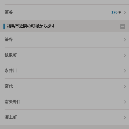
笹谷
176
件
福島市近隣の町域から探す
笹谷
飯坂町
永井川
宮代
南矢野目
瀬上町