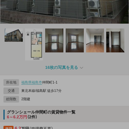
16枚の写真を見る
所在地
福島県
福島市
仲間町1-1
交通
東北本線/福島駅 徒歩17分
総階数
2階建
グランシェール仲間町の賃貸物件一覧
6～6.2万円
（2件）
6.2
万円
（管理費不要）