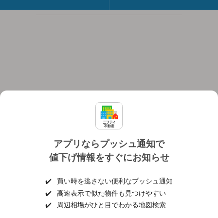
アプリならプッシュ通知で
値下げ情報をすぐにお知らせ
対応機種
個人情報保護ポリシー
利用規約
運営会社
✔️
買い時を逃さない便利なプッシュ通知
ヘルプ・お問い合わせ
採用情報
✔️
高速表示で似た物件も見つけやすい
✔️
周辺相場がひと目でわかる地図検索