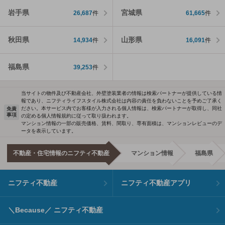
岩手県
宮城県
26,687
件
61,665
件
秋田県
山形県
14,934
件
16,091
件
福島県
39,253
件
当サイトの物件及び不動産会社、外壁塗装業者の情報は検索パートナーが提供している情
報であり、ニフティライフスタイル株式会社は内容の責任を負わないことを予めご了承く
ださい。本サービス内でお客様が入力される個人情報は、検索パートナーが取得し、同社
免責
事項
の定める個人情報規約に従って取り扱われます。
マンション情報の一部の販売価格、賃料、間取り、専有面積は、マンションレビューのデ
ータを表示しています。
不動産・住宅情報のニフティ不動産
マンション情報
福島県
ニフティ不動産
ニフティ不動産アプリ
＼Because／ ニフティ不動産