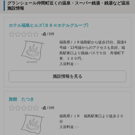
グランシェール仲間町近くの温泉・スーパー銭湯・銭湯など温浴
施設情報
ホテル福島ヒルズ（ＢＢＨホテルグループ）
-点
/
0件
福島県 / ＪＲ福島駅から徒歩15分。国道4
号線・13号線からのアクセスも良好。福
島駅東口より路線バスで５分 舟場町下
車、１００円。
入浴料金：-
施設情報を見る
旅館 たつき
-点
/
0件
福島県 / ＪＲ 福島駅東口より徒歩２０
分
入浴料金：-