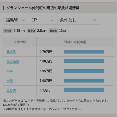
グランシェール仲間町の周辺の家賃相場情報
5.95
2.8
13
平均値
最安値
最高値
万円
万円
万円
近隣の駅
近隣の家賃相場
花水坂
4.79万円
飯坂温泉
4.68万円
福島
5.95万円
松川
5.08万円
金谷川
5.1万円
※このデータは「ニフティ不動産」に掲載されている物件を元に算出したものです。
(2026年8月7日現在)
※相場情報はあくまで参考値です。目安として活用ください。