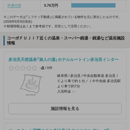
中津川市
5.76万円
※このデータは「ニフティ不動産」に掲載されている物件を元に算出したものです。
(2026年8月9日現在)
※相場情報はあくまで参考値です。目安として活用ください。
コーポＦＵＪＩ７近くの温泉・スーパー銭湯・銭湯など温浴施設
情報
多治見天然温泉「旅人の湯」ホテルルートイン多治見インター
-点
/
0件
岐阜県 / 多治見 / 中央自動車道 多治見Ｉ
Ｃより車で約１分／ＪＲ中央線 多治見駅
より車で約7分
入浴料金：-
施設情報を見る