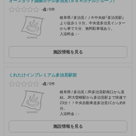
オースタット国際ホテル多治見（ＢＢＨホテルグループ）
-点
/
0件
岐阜県 / 多治見 / ＪＲ中央線「多治見駅」
より徒歩１０分。中央道多治見インター
から車で５分、無料駐車場あり。
入浴料金：-
施設情報を見る
くれたけインプレミアム多治見駅前
-点
/
0件
岐阜県 / 多治見 / JR多治見駅南口から直
結。JR大曽根駅から多治見駅まで快速で
23分！！中央自動車道多治見I.Cから約8
分。
入浴料金：-
施設情報を見る