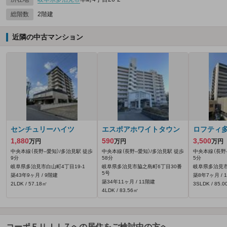
総階数
2階建
近隣の中古マンション
センチュリーハイツ
エスポアホワイトタウン
ロフティ
1,880
590
3,500
万円
万円
万円
中央本線（長野--愛知）/多治見駅 徒歩
中央本線（長野--愛知）/多治見駅 徒歩
中央本線（長野-
9分
58分
5分
岐阜県多治見市白山町4丁目19‐1
岐阜県多治見市脇之島町6丁目30番
岐阜県多治見
5号
築43年9ヶ月 / 9階建
築8年7ヶ月 / 
築34年11ヶ月 / 11階建
2LDK / 57.18㎡
3SLDK / 85.
4LDK / 83.56㎡
コーポＦＵＪＩ７への居住をご検討中の方へ