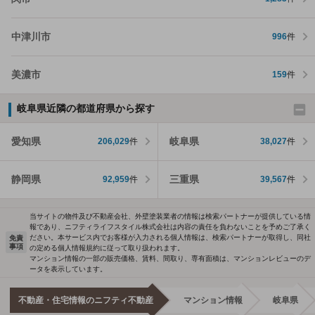
中津川市
996
件
美濃市
159
件
岐阜県近隣の都道府県から探す
愛知県
岐阜県
206,029
件
38,027
件
静岡県
三重県
92,959
件
39,567
件
当サイトの物件及び不動産会社、外壁塗装業者の情報は検索パートナーが提供している情
報であり、ニフティライフスタイル株式会社は内容の責任を負わないことを予めご了承く
ださい。本サービス内でお客様が入力される個人情報は、検索パートナーが取得し、同社
免責
事項
の定める個人情報規約に従って取り扱われます。
マンション情報の一部の販売価格、賃料、間取り、専有面積は、マンションレビューのデ
ータを表示しています。
不動産・住宅情報のニフティ不動産
マンション情報
岐阜県