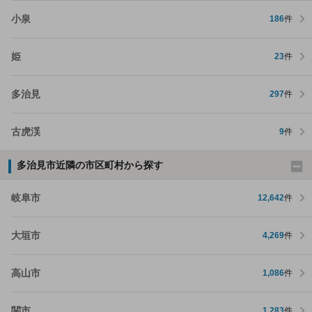
小泉
186
件
姫
23
件
多治見
297
件
古虎渓
9
件
多治見市近隣の市区町村から探す
岐阜市
12,642
件
大垣市
4,269
件
高山市
1,086
件
関市
1,283
件