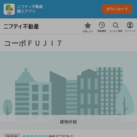
ニフティ不動産
ダウンロード
購入アプリ
カンタン検索
閲覧履歴
マイページ
お気に入り
コーポＦＵＪＩ７
建物外観
所在地
岐阜県
多治見市
幸町4丁目26‐2