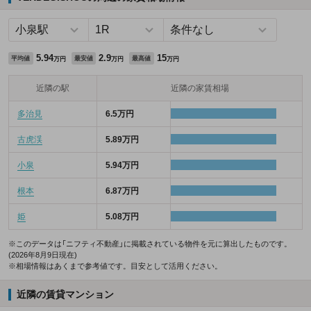
5.94
2.9
15
平均値
最安値
最高値
万円
万円
万円
近隣の駅
近隣の家賃相場
多治見
6.5万円
古虎渓
5.89万円
小泉
5.94万円
根本
6.87万円
姫
5.08万円
※このデータは「ニフティ不動産」に掲載されている物件を元に算出したものです。
(2026年8月9日現在)
※相場情報はあくまで参考値です。目安として活用ください。
近隣の賃貸マンション