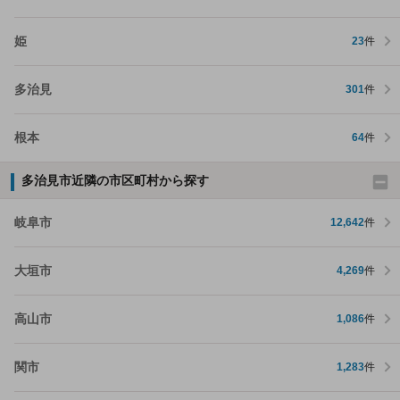
姫
23
件
多治見
301
件
根本
64
件
多治見市近隣の市区町村から探す
岐阜市
12,642
件
大垣市
4,269
件
高山市
1,086
件
関市
1,283
件