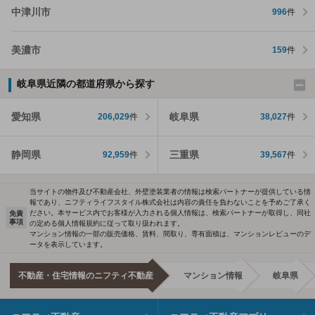
中津川市
996
件
美濃市
159
件
岐阜県近隣の都道府県から探す
愛知県
岐阜県
206,029
件
38,027
件
静岡県
三重県
92,959
件
39,567
件
当サイトの物件及び不動産会社、外壁塗装業者の情報は検索パートナーが提供している情
報であり、ニフティライフスタイル株式会社は内容の責任を負わないことを予めご了承く
ださい。本サービス内でお客様が入力される個人情報は、検索パートナーが取得し、同社
免責
事項
の定める個人情報規約に従って取り扱われます。
マンション情報の一部の販売価格、賃料、間取り、専有面積は、マンションレビューのデ
ータを表示しています。
不動産・住宅情報のニフティ不動産
マンション情報
岐阜県