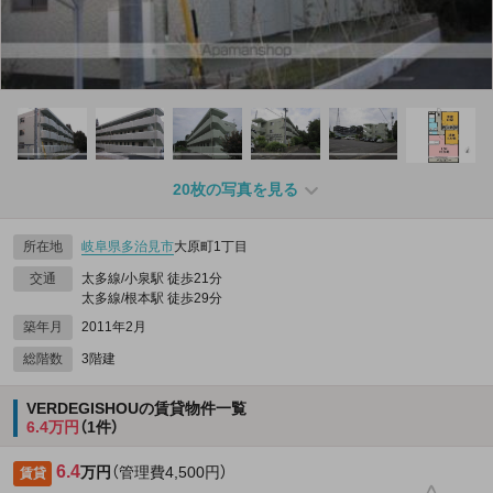
20枚の写真を見る
所在地
岐阜県
多治見市
大原町1丁目
交通
太多線/小泉駅 徒歩21分
太多線/根本駅 徒歩29分
築年月
2011年2月
総階数
3階建
VERDEGISHOUの賃貸物件一覧
6.4万円
（1件）
6.4
万円
（管理費4,500円）
賃貸