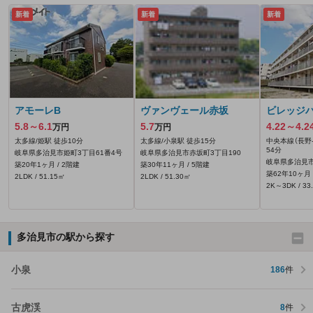
新着
新着
新着
アモーレB
ヴァンヴェール赤坂
ビレッジ
5.8～6.1
5.7
4.22～4.2
万円
万円
太多線/姫駅 徒歩10分
太多線/小泉駅 徒歩15分
中央本線（長野-
54分
岐阜県多治見市姫町3丁目61番4号
岐阜県多治見市赤坂町3丁目190
岐阜県多治見市
築20年1ヶ月 / 2階建
築30年11ヶ月 / 5階建
築62年10ヶ月 
2LDK / 51.15㎡
2LDK / 51.30㎡
2K～3DK / 33
多治見市の駅から探す
小泉
186
件
古虎渓
8
件