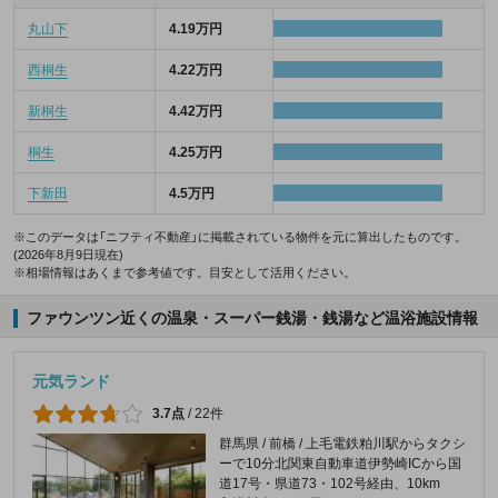
丸山下
4.19万円
西桐生
4.22万円
新桐生
4.42万円
桐生
4.25万円
下新田
4.5万円
※このデータは「ニフティ不動産」に掲載されている物件を元に算出したものです。
(2026年8月9日現在)
※相場情報はあくまで参考値です。目安として活用ください。
ファウンツン近くの温泉・スーパー銭湯・銭湯など温浴施設情報
元気ランド
3.7点
/
22件
群馬県 / 前橋 / 上毛電鉄粕川駅からタクシ
ーで10分北関東自動車道伊勢崎ICから国
道17号・県道73・102号経由、10km