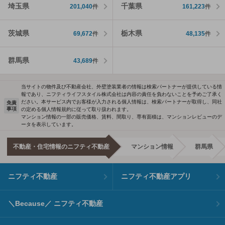
埼玉県
千葉県
201,040
件
161,223
件
茨城県
栃木県
69,672
件
48,135
件
群馬県
43,689
件
当サイトの物件及び不動産会社、外壁塗装業者の情報は検索パートナーが提供している情
報であり、ニフティライフスタイル株式会社は内容の責任を負わないことを予めご了承く
ださい。本サービス内でお客様が入力される個人情報は、検索パートナーが取得し、同社
免責
事項
の定める個人情報規約に従って取り扱われます。
マンション情報の一部の販売価格、賃料、間取り、専有面積は、マンションレビューのデ
ータを表示しています。
不動産・住宅情報のニフティ不動産
マンション情報
群馬県
ニフティ不動産
ニフティ不動産アプリ
＼Because／ ニフティ不動産