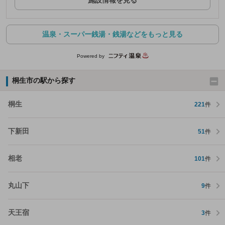
施設情報を見る
温泉・スーパー銭湯・銭湯などをもっと見る
Powered by
桐生市の駅から探す
桐生
221
件
下新田
51
件
相老
101
件
丸山下
9
件
天王宿
3
件