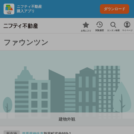
ニフティ不動産
ダウンロード
購入アプリ
カンタン検索
閲覧履歴
マイページ
お気に入り
ファウンツン
建物外観
所在地
群馬県
桐生市
新里町武井669‐1