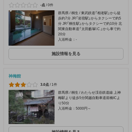
-点
/
0件
群馬県 / 桐生 / 東武鉄道「相老駅」から徒
歩約7分 JR「岩宿駅」からタクシーで約5
分 JR「桐生駅」からタクシーで約10分 北
関東自動車道「太田藪塚I.C.」から車で約
20分
入浴料金：-
施設情報を見る
神梅館
3.0点
/
1件
群馬県 / 桐生 / わたらせ渓谷鉄道線 上神
梅駅より徒歩5分関越自動車道前橋ICよ
り50分
入浴料金：5000円～