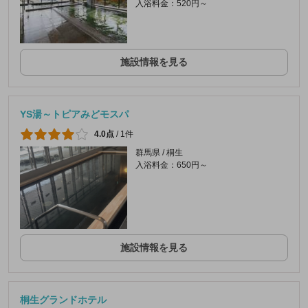
入浴料金：520円～
施設情報を見る
YS湯～トピアみどモスパ
4.0点
/
1件
群馬県 / 桐生
入浴料金：650円～
施設情報を見る
桐生グランドホテル