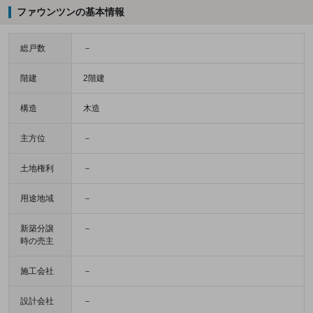
ファウンツンの基本情報
総戸数
－
階建
2階建
構造
木造
主方位
－
土地権利
－
用途地域
－
新築分譲
－
時の売主
施工会社
－
設計会社
－