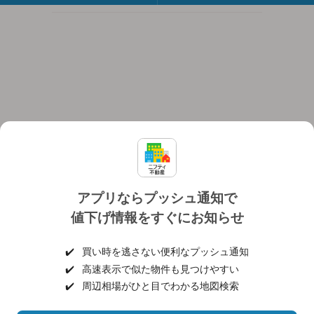
アプリならプッシュ通知で
値下げ情報をすぐにお知らせ
対応機種
個人情報保護ポリシー
利用規約
運営会社
✔️
買い時を逃さない便利なプッシュ通知
ヘルプ・お問い合わせ
採用情報
✔️
高速表示で似た物件も見つけやすい
✔️
周辺相場がひと目でわかる地図検索