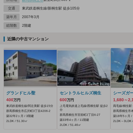
交通
東武鉄道桐生線/新桐生駅 徒歩105分
築年月
2007年3月
総階数
2階建
近隣の中古マンション
グランドヒル聖
セントラルヒルズ桐生
シーズガ
400
600
1,680～2,
万円
万円
東武鉄道桐生線/阿左美駅 徒歩15分
上毛電気鉄道上毛線/西桐生駅 徒歩2
両毛線/桐生駅
分
群馬県桐生市広沢町3丁目4206‐2
群馬県桐生市本町
群馬県桐生市宮前町2丁目6-27
築32年2ヶ月 / 3階建
築18年5ヶ月 /
築33年4ヶ月 / 11階建
2LDK / 51.30㎡
2LDK～3LDK /
2LDK / 51.46㎡