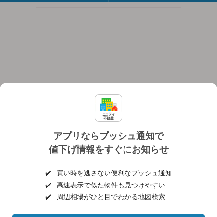
アプリならプッシュ通知で
値下げ情報をすぐにお知らせ
対応機種
個人情報保護ポリシー
利用規約
運営会社
✔️
買い時を逃さない便利なプッシュ通知
ヘルプ・お問い合わせ
採用情報
✔️
高速表示で似た物件も見つけやすい
✔️
周辺相場がひと目でわかる地図検索