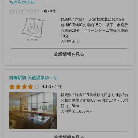
ちぎらホテル
-点
/
0件
群馬県 / 赤城 / JR前橋駅北口お車5分
前橋IC高崎ICお車約15分 県庁・市役所
お車約10分 グリーンドーム前橋お車約
10分
入浴料金：-
施設情報を見る
前橋駅前 天然温泉ゆ～ゆ
4.1点
/
77件
群馬県 / 前橋 / JR前橋駅北口より徒歩2分
関越自動車道前橋ICから国道17号・50号
経由、5km
入浴料金：650円～
施設情報を見る