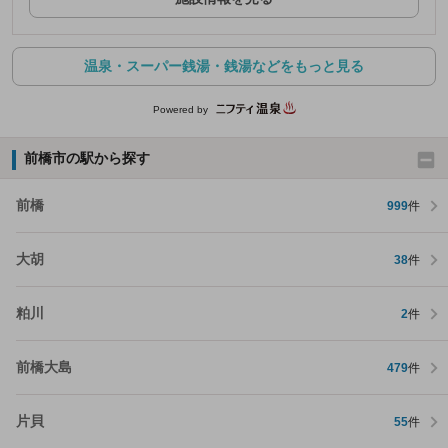
温泉・スーパー銭湯・銭湯などをもっと見る
Powered by
前橋市の駅から探す
前橋
999
件
大胡
38
件
粕川
2
件
前橋大島
479
件
片貝
55
件