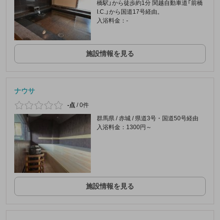
橋駅」から徒歩約1分 関越自動車道「前橋
I.C.」から国道17号経由。
入浴料金：-
施設情報を見る
ナウサ
-点
/
0件
群馬県 / 赤城 / 県道3号・国道50号経由
入浴料金：1300円～
施設情報を見る