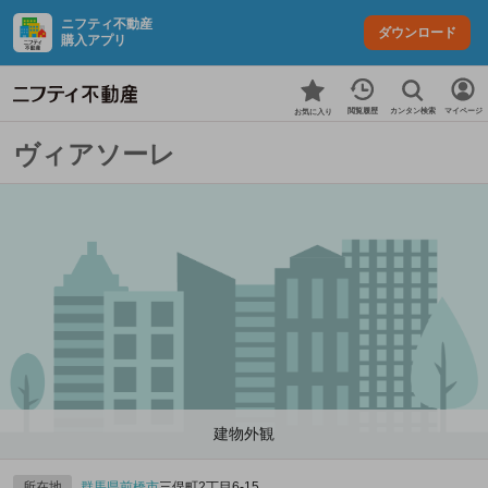
ニフティ不動産
ダウンロード
購入アプリ
カンタン検索
閲覧履歴
マイページ
お気に入り
ヴィアソーレ
建物外観
所在地
群馬県
前橋市
三俣町2丁目6-15