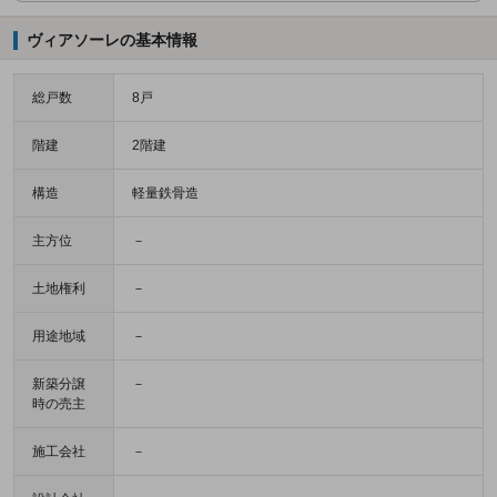
ヴィアソーレの基本情報
総戸数
8戸
階建
2階建
構造
軽量鉄骨造
主方位
－
土地権利
－
用途地域
－
新築分譲
－
時の売主
施工会社
－