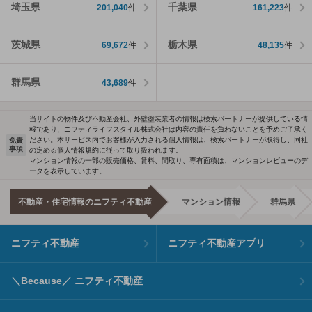
埼玉県
千葉県
201,040
件
161,223
件
茨城県
栃木県
69,672
件
48,135
件
群馬県
43,689
件
当サイトの物件及び不動産会社、外壁塗装業者の情報は検索パートナーが提供している情
報であり、ニフティライフスタイル株式会社は内容の責任を負わないことを予めご了承く
ださい。本サービス内でお客様が入力される個人情報は、検索パートナーが取得し、同社
免責
事項
の定める個人情報規約に従って取り扱われます。
マンション情報の一部の販売価格、賃料、間取り、専有面積は、マンションレビューのデ
ータを表示しています。
不動産・住宅情報のニフティ不動産
マンション情報
群馬県
ニフティ不動産
ニフティ不動産アプリ
＼Because／ ニフティ不動産