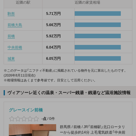
近隣の駅
近隣の家賃相場
駒形
5.71万円
前橋大島
5.66万円
前橋
5.92万円
中央前橋
6.04万円
城東
6.05万円
※このデータは「ニフティ不動産」に掲載されている物件を元に算出したものです。
(2026年8月11日現在)
※相場情報はあくまで参考値です。目安として活用ください。
ヴィアソーレ近くの温泉・スーパー銭湯・銭湯など温浴施設情報
グレースイン前橋
-点
/
0件
群馬県 / 前橋 / JR「前橋駅」北口ロータリ
ーから徒歩約14分 上毛電気鉄道「中央前