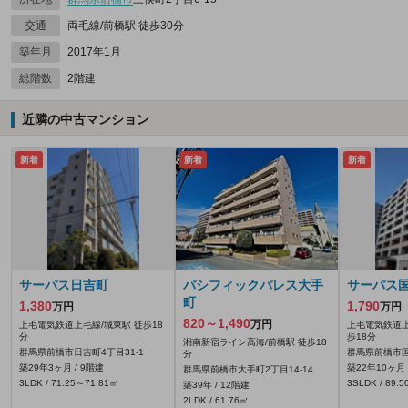
交通
両毛線/前橋駅 徒歩30分
築年月
2017年1月
総階数
2階建
近隣の中古マンション
新着
新着
新着
サーパス日吉町
パシフィックパレス大手
サーパス
町
1,380
1,790
万円
万円
820～1,490
万円
上毛電気鉄道上毛線/城東駅 徒歩18
上毛電気鉄道上
分
歩18分
湘南新宿ライン高海/前橋駅 徒歩18
群馬県前橋市日吉町4丁目31-1
群馬県前橋市国
分
築29年3ヶ月 / 9階建
築22年10ヶ月 
群馬県前橋市大手町2丁目14-14
3LDK / 71.25～71.81㎡
3SLDK / 89.
築39年 / 12階建
2LDK / 61.76㎡