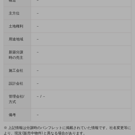
構造
－
主方位
－
土地権利
－
用途地域
－
新築分譲
－
時の売主
施工会社
－
設計会社
－
管理会社/
－ / －
方式
備考
－
※ 上記情報は分譲時のパンフレットに掲載されていた情報です。社名変更等に
より、現況（販売中物件）と異なる場合があります。