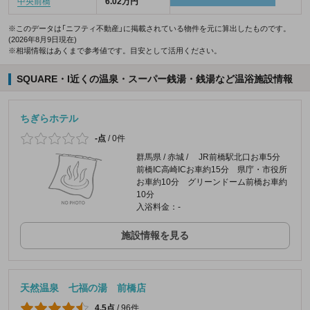
中央前橋
6.02万円
※このデータは「ニフティ不動産」に掲載されている物件を元に算出したものです。
(2026年8月9日現在)
※相場情報はあくまで参考値です。目安として活用ください。
SQUARE・I近くの温泉・スーパー銭湯・銭湯など温浴施設情報
ちぎらホテル
-点
/
0件
群馬県 / 赤城 / JR前橋駅北口お車5分
前橋IC高崎ICお車約15分 県庁・市役所
お車約10分 グリーンドーム前橋お車約
10分
入浴料金：-
施設情報を見る
天然温泉 七福の湯 前橋店
4.5点
/
96件