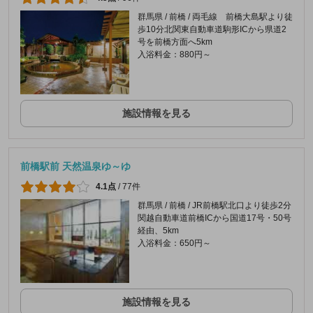
群馬県 / 前橋 / 両毛線 前橋大島駅より徒
歩10分北関東自動車道駒形ICから県道2
号を前橋方面へ5km
入浴料金：880円～
施設情報を見る
前橋駅前 天然温泉ゆ～ゆ
4.1点
/
77件
群馬県 / 前橋 / JR前橋駅北口より徒歩2分
関越自動車道前橋ICから国道17号・50号
経由、5km
入浴料金：650円～
施設情報を見る