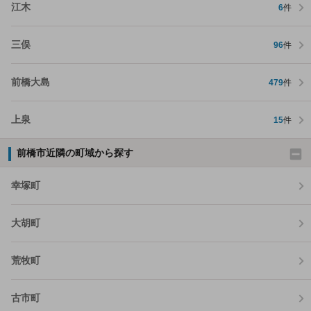
江木
6
件
三俣
96
件
前橋大島
479
件
上泉
15
件
前橋市近隣の町域から探す
幸塚町
大胡町
荒牧町
古市町