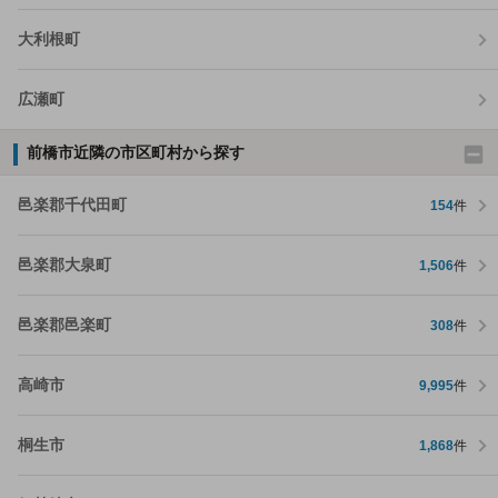
大利根町
広瀬町
前橋市近隣の市区町村から探す
邑楽郡千代田町
154
件
邑楽郡大泉町
1,506
件
邑楽郡邑楽町
308
件
高崎市
9,995
件
桐生市
1,868
件