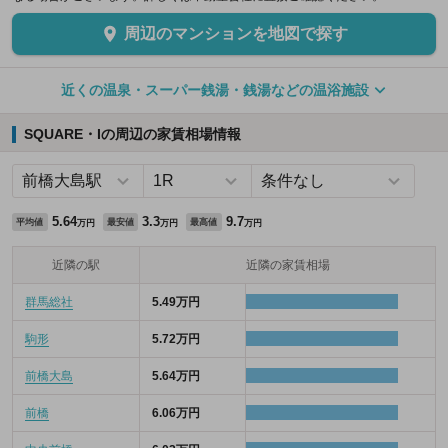
周辺のマンションを地図で探す
近くの温泉・スーパー銭湯・銭湯などの温浴施設
SQUARE・Iの周辺の家賃相場情報
5.64
3.3
9.7
平均値
最安値
最高値
万円
万円
万円
近隣の駅
近隣の家賃相場
群馬総社
5.49万円
駒形
5.72万円
前橋大島
5.64万円
前橋
6.06万円