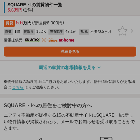
SQUARE・Iの賃貸物件一覧
5.6万円
（1件）
5.6
万円
（管理費6,000円）
賃貸
1階
1LDK
43.1㎡
不要/0.5ヶ月
階数
間取り
専有面積
敷/礼
情報提供元
詳細を見る
周辺の家賃の相場情報を見る
※物件情報の精度向上にご協力をお願いいたします。物件情報に誤りがある場
合は
こちら
よりご連絡ください。
SQUARE・Iへの居住をご検討中の方へ
ニフティ不動産が提携する15の不動産サイトにSQUARE・Iの新し
い物件情報が掲載されたら、メールでお知らせを受け取ることがで
きます。