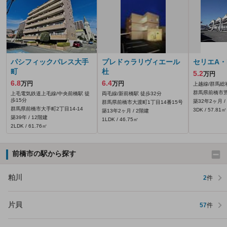
パシフィックパレス大手
プレドゥラリヴィエール
セリエA・
町
杜
5.2
万円
6.8
6.4
万円
万円
上越線/群馬総
群馬県前橋市
上毛電気鉄道上毛線/中央前橋駅 徒
両毛線/新前橋駅 徒歩32分
歩15分
築32年2ヶ月 /
群馬県前橋市大渡町1丁目14番15号
群馬県前橋市大手町2丁目14-14
3DK / 57.81㎡
築13年2ヶ月 / 2階建
築39年 / 12階建
1LDK / 46.75㎡
2LDK / 61.76㎡
前橋市の駅から探す
粕川
2
件
片貝
57
件