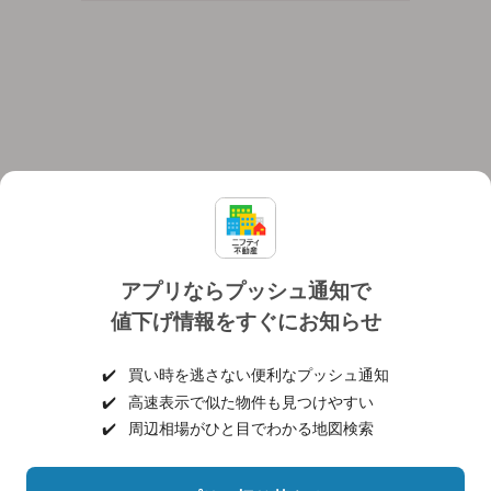
アプリならプッシュ通知で
値下げ情報をすぐにお知らせ
対応機種
個人情報保護ポリシー
利用規約
運営会社
✔️
買い時を逃さない便利なプッシュ通知
ヘルプ・お問い合わせ
採用情報
✔️
高速表示で似た物件も見つけやすい
✔️
周辺相場がひと目でわかる地図検索