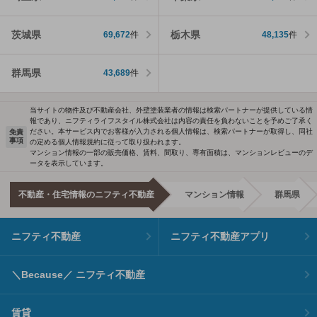
茨城県
栃木県
69,672
件
48,135
件
群馬県
43,689
件
当サイトの物件及び不動産会社、外壁塗装業者の情報は検索パートナーが提供している情
報であり、ニフティライフスタイル株式会社は内容の責任を負わないことを予めご了承く
ださい。本サービス内でお客様が入力される個人情報は、検索パートナーが取得し、同社
免責
事項
の定める個人情報規約に従って取り扱われます。
マンション情報の一部の販売価格、賃料、間取り、専有面積は、マンションレビューのデ
ータを表示しています。
不動産・住宅情報のニフティ不動産
マンション情報
群馬県
ニフティ不動産
ニフティ不動産アプリ
＼Because／ ニフティ不動産
賃貸