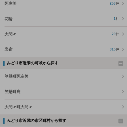
阿左美
253
件
花輪
1
件
大間々
29
件
岩宿
315
件
みどり市近隣の町域から探す
笠懸町阿左美
笠懸町鹿
大間々町大間々
みどり市近隣の市区町村から探す