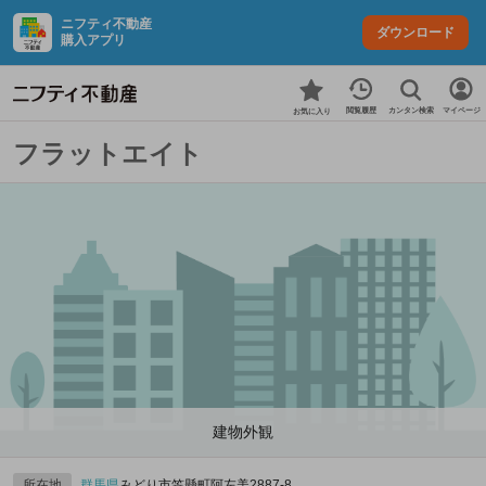
ニフティ不動産
ダウンロード
購入アプリ
カンタン検索
閲覧履歴
マイページ
お気に入り
フラットエイト
建物外観
所在地
群馬県
みどり市笠懸町阿左美2887‐8