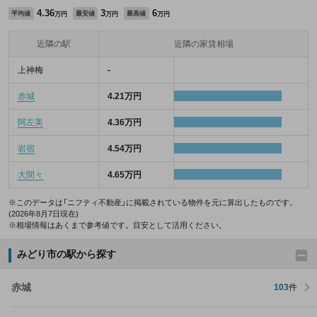
4.36
3
6
平均値
最安値
最高値
万円
万円
万円
近隣の駅
近隣の家賃相場
上神梅
-
赤城
4.21万円
阿左美
4.36万円
岩宿
4.54万円
大間々
4.65万円
※このデータは「ニフティ不動産」に掲載されている物件を元に算出したものです。
(2026年8月7日現在)
※相場情報はあくまで参考値です。目安として活用ください。
みどり市の駅から探す
赤城
103
件