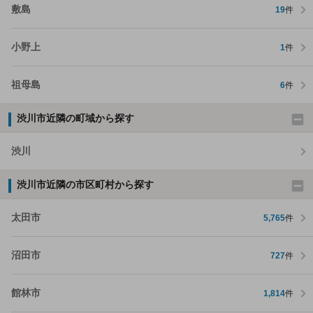
敷島
19
件
小野上
1
件
祖母島
6
件
渋川市近隣の町域から探す
渋川
渋川市近隣の市区町村から探す
太田市
5,765
件
沼田市
727
件
館林市
1,814
件