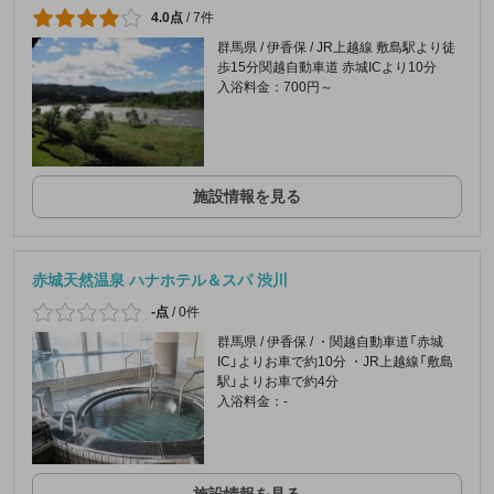
4.0点
/
7件
群馬県 / 伊香保 / JR上越線 敷島駅より徒
歩15分関越自動車道 赤城ICより10分
入浴料金：700円～
施設情報を見る
赤城天然温泉 ハナホテル＆スパ 渋川
-点
/
0件
群馬県 / 伊香保 / ・関越自動車道「赤城
IC」よりお車で約10分 ・JR上越線「敷島
駅」よりお車で約4分
入浴料金：-
施設情報を見る