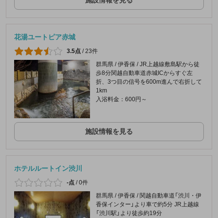
花湯ユートピア赤城
3.5点
/
23件
群馬県 / 伊香保 / JR上越線敷島駅から徒
歩8分関越自動車道赤城ICからすぐ左
折、3つ目の信号を600m進んで右折して
1km
入浴料金：600円～
施設情報を見る
ホテルルートイン渋川
-点
/
0件
群馬県 / 伊香保 / 関越自動車道「渋川・伊
香保インター」より車で約5分 JR上越線
「渋川駅」より徒歩約19分