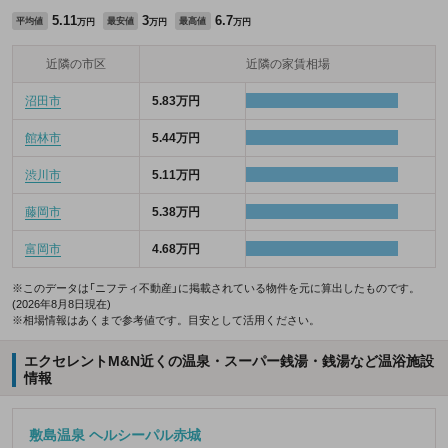
5.11
3
6.7
平均値
最安値
最高値
万円
万円
万円
近隣の市区
近隣の家賃相場
沼田市
5.83万円
館林市
5.44万円
渋川市
5.11万円
藤岡市
5.38万円
富岡市
4.68万円
※このデータは「ニフティ不動産」に掲載されている物件を元に算出したものです。
(2026年8月8日現在)
※相場情報はあくまで参考値です。目安として活用ください。
エクセレントM&N近くの温泉・スーパー銭湯・銭湯など温浴施設
情報
敷島温泉 ヘルシーパル赤城