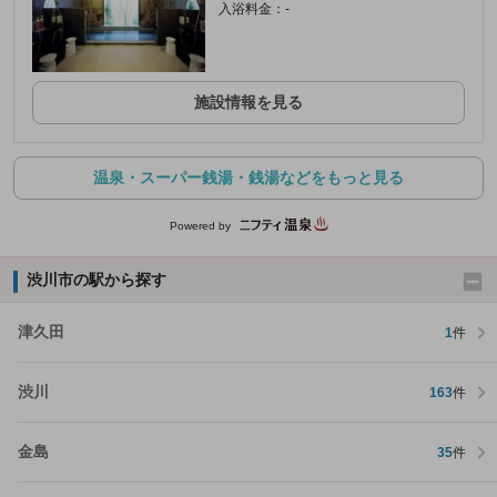
入浴料金：-
施設情報を見る
温泉・スーパー銭湯・銭湯などをもっと見る
Powered by
渋川市の駅から探す
津久田
1
件
渋川
163
件
金島
35
件