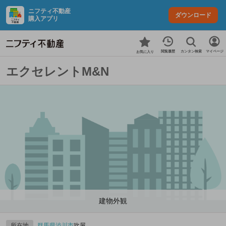
ニフティ不動産
ダウンロード
購入アプリ
カンタン検索
閲覧履歴
マイページ
お気に入り
エクセレントM&N
建物外観
所在地
群馬県
渋川市
吹屋