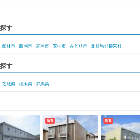
探す
館林市
藤岡市
富岡市
安中市
みどり市
北群馬郡榛東村
探す
茨城県
栃木県
群馬県
新着
新着