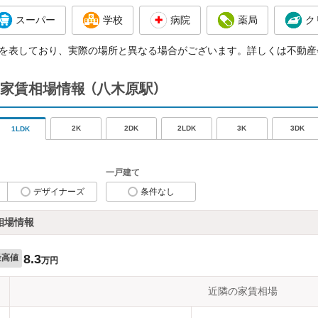
スーパー
学校
病院
薬局
ク
を表しており、実際の場所と異なる場合がございます。詳しくは不動産
家賃相場情報
（八木原駅）
2K
2DK
2LDK
3K
3DK
1LDK
一戸建て
デザイナーズ
条件なし
相場情報
8.3
最高値
万円
近隣の家賃相場