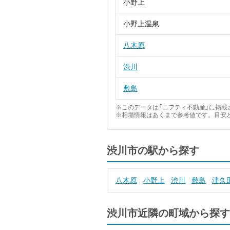
小野上
小野上温泉
八木原
渋川
敷島
※このデータは「ニフティ不動産」に掲載さ
※相場情報はあくまで参考値です。目安
渋川市の駅から探す
八木原
小野上
渋川
敷島
津久
渋川市近隣の町域から探す