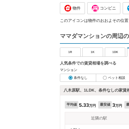
物件
コンビニ
このアイコンは物件のおおよその位置
ママダマンションの周辺の
1R
1K
1DK
人気条件での賃貸相場を調べる
マンション
条件なし
ペット相談
八木原駅、1LDK、条件なしの家賃
5.33
3
平均値
最安値
万円
万円
近隣の駅