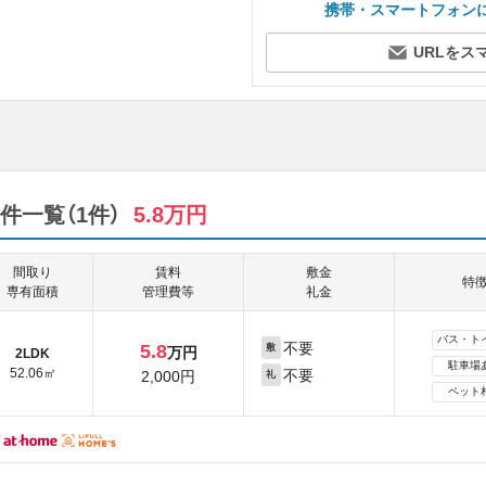
携帯・スマートフォン
URLをス
件一覧（1件）
5.8万円
間取り
賃料
敷金
特
専有面積
管理費等
礼金
バス・ト
不要
5.8
敷
万円
2LDK
駐車場
52.06㎡
不要
2,000円
礼
ペット