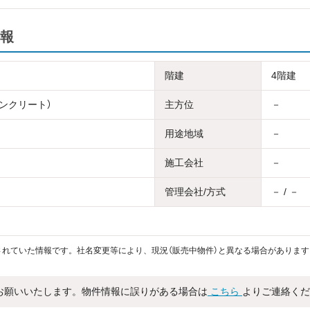
報
階建
4階建
コンクリート）
主方位
－
用途地域
－
施工会社
－
管理会社/方式
－ / －
れていた情報です。社名変更等により、現況（販売中物件）と異なる場合があります
お願いいたします。物件情報に誤りがある場合は
こちら
よりご連絡くだ