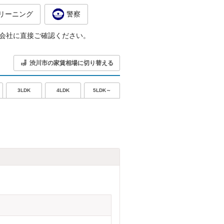
リーニング
警察
会社に直接ご確認ください。
渋川市の家賃相場に切り替える
5LDK～
3LDK
4LDK