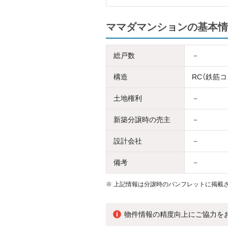
ママダマンションの基本情
総戸数
－
構造
RC（鉄筋
土地権利
－
新築分譲時の売主
－
設計会社
－
備考
－
※
上記情報は分譲時のパンフレットに掲載さ
物件情報の精度向上にご協力を