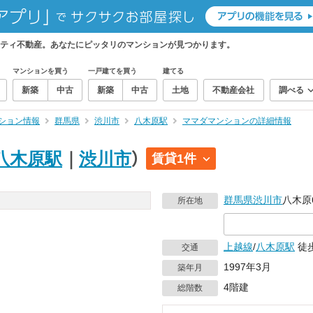
ティ不動産。あなたにピッタリのマンションが見つかります。
マンションを買う
一戸建てを買う
建てる
新築
中古
新築
中古
土地
不動産会社
調べる
ション情報
群馬県
渋川市
八木原駅
ママダマンションの詳細情報
八木原駅
｜
渋川市
）
賃貸1件
群馬県
渋川市
八木原6
所在地
上越線
/
八木原駅
徒
交通
1997年3月
築年月
4階建
総階数