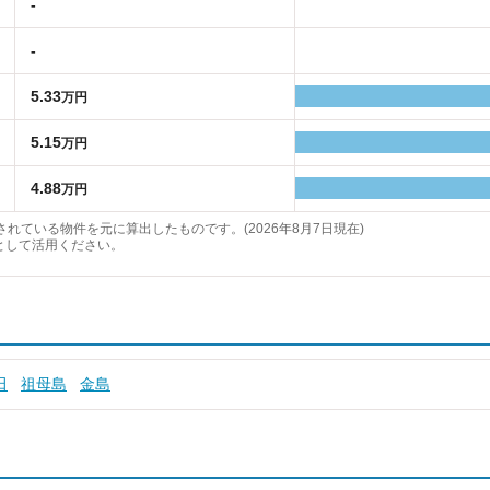
-
-
5.33
万円
5.15
万円
4.88
万円
れている物件を元に算出したものです。(2026年8月7日現在)
として活用ください。
田
祖母島
金島