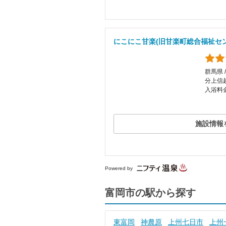
にこにこ甘楽(旧甘楽町総合福祉セ
群馬県 
分上信越
入浴料金
施設情報
Powered by
富岡市の駅から探す
東富岡
神農原
上州七日市
上州