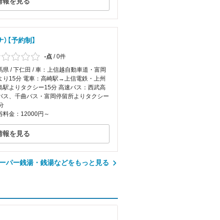
情報を見る
ウナ）【予約制】
-点
/
0件
馬県 / 下仁田 / 車：上信越自動車道・富岡
Cより15分 電車：高崎駅→上信電鉄・上州
島駅よりタクシー15分 高速バス：西武高
バス、千曲バス・富岡停留所よりタクシー
分
浴料金：12000円～
情報を見る
ーパー銭湯・銭湯などをもっと見る