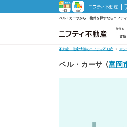
ベル・カーサから、物件を探すならニフティ
借りる
賃貸
不動産・住宅情報のニフティ不動産
マン
ベル・カーサ
（
富岡