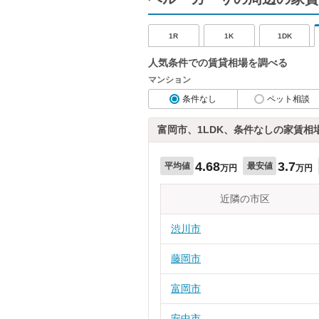
1R
1K
1DK
人気条件での賃貸相場を調べる
マンション
条件なし
ペット相談
富岡市、1LDK、条件なしの家賃相
4.68
3.7
平均値
最安値
万円
万円
近隣の市区
渋川市
藤岡市
富岡市
安中市