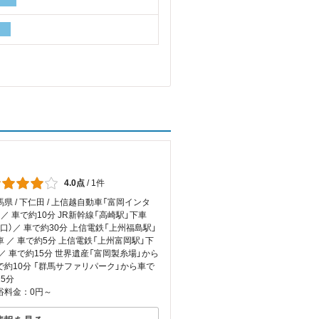
4.0点
/
1件
馬県 / 下仁田 / 上信越自動車「富岡インタ
」／ 車で約10分 JR新幹線「高崎駅」下車
東口）／ 車で約30分 上信電鉄「上州福島駅」
車 ／ 車で約5分 上信電鉄「上州富岡駅」下
 ／ 車で約15分 世界遺産「富岡製糸場」から
で約10分 「群馬サファリパーク」から車で
15分
浴料金：0円～