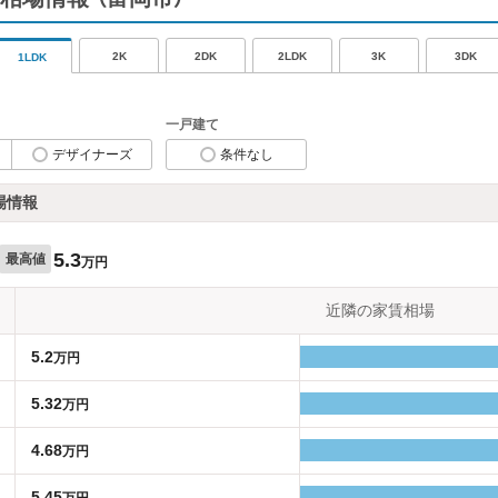
2K
2DK
2LDK
3K
3DK
1LDK
一戸建て
デザイナーズ
条件なし
場情報
5.3
最高値
万円
近隣の家賃相場
5.2
万円
5.32
万円
4.68
万円
5.45