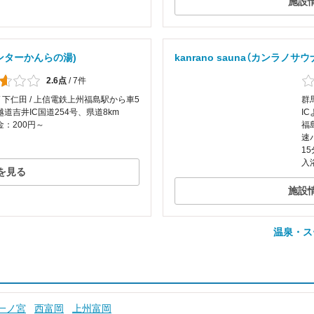
施設
ンターかんらの湯)
kanrano sauna（カンラノサ
2.6点
/
7件
/ 下仁田 / 上信電鉄上州福島駅から車5
群
道吉井IC国道254号、県道8km
I
：200円～
福
速
15
入
を見る
施設
温泉・ス
一ノ宮
西富岡
上州富岡