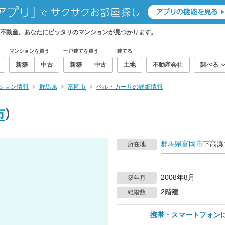
不動産。あなたにピッタリのマンションが見つかります。
マンションを買う
一戸建てを買う
建てる
新築
中古
新築
中古
土地
不動産会社
調べる
ション情報
群馬県
富岡市
ベル・カーサの詳細情報
市
）
群馬県
富岡市
下高瀬1
所在地
2008年8月
築年月
2階建
総階数
携帯・スマートフォン