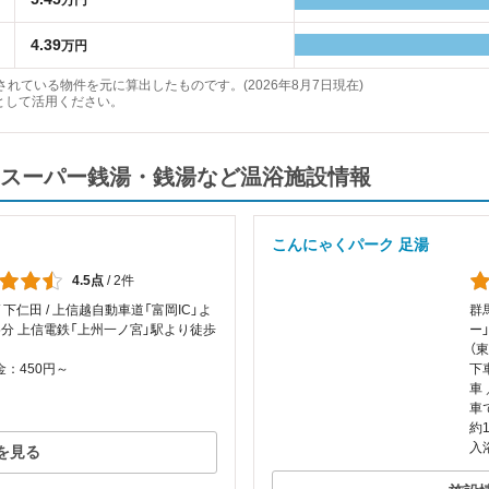
万円
4.39
万円
れている物件を元に算出したものです。(2026年8月7日現在)
として活用ください。
スーパー銭湯・銭湯など温浴施設情報
こんにゃくパーク 足湯
4.5点
/
2件
/ 下仁田 / 上信越自動車道「富岡IC」よ
群
5分 上信電鉄「上州一ノ宮」駅より徒歩
ー
（
：450円～
下
車
車
約
入
を見る