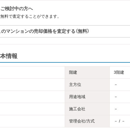
をご検討中の方へ
を無料で査定することができます。
このマンションの売却価格を査定する（無料）
本情報
階建
3階建
主方位
－
用途地域
－
施工会社
－
管理会社/方式
－ / －