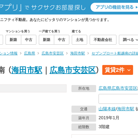
ニフティ不動産。あなたにピッタリのマンションが見つかります。
マンションを買う
一戸建てを買う
建てる
新築
中古
新築
中古
土地
不動産会社
調べる
ション情報
広島県
広島市安芸区
海田市駅
セブンプロート船越南の詳
南
（
海田市駅
｜
広島市安芸区
）
賃貸2件
広島県
広島市安芸区
所在地
山陽本線
/
海田市駅
交通
2019年1月
築年月
3階建
総階数