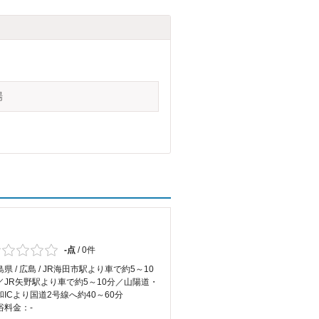
場
-点
/
0件
県 / 広島 / JR海田市駅より車で約5～10
／JR矢野駅より車で約5～10分／山陽道・
和ICより国道2号線へ約40～60分
浴料金：-