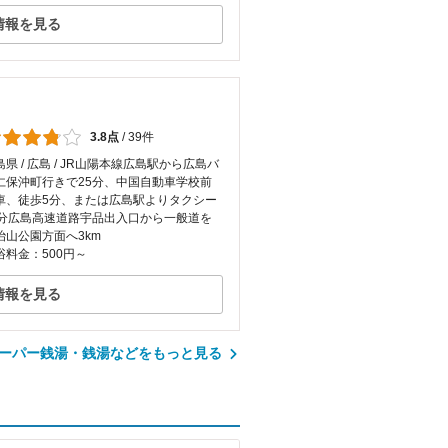
情報を見る
3.8点
/
39件
島県 / 広島 / JR山陽本線広島駅から広島バ
仁保沖町行きで25分、中国自動車学校前
車、徒歩5分、または広島駅よりタクシー
5分広島高速道路宇品出入口から一般道を
治山公園方面へ3km
浴料金：500円～
情報を見る
ーパー銭湯・銭湯などをもっと見る