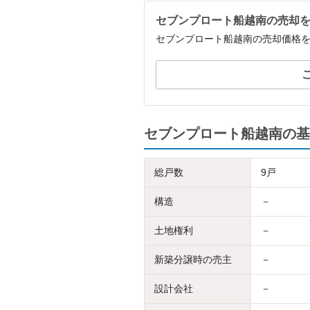
セブンプロート船越南の売却
セブンプロート船越南の売却価格
セブンプロート船越南の基
総戸数
9戸
構造
－
土地権利
－
新築分譲時の売主
－
設計会社
－