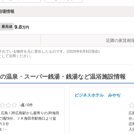
相場情報
9.8
最高値
万円
近隣の家賃相
れている物件を元に算出したものです。(2026年8月8日現在)
として活用ください。
の温泉・スーパー銭湯・銭湯など温浴施設情報
ビジネスホテル みやぢ
-点
/
0件
/ 広島 / JR広島駅から最寄りのJR海田
広島
で3駅9分、ＪＲ海田市駅南口より徒
分
約３分
志
金：-
入