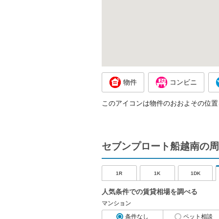
物件
コンビニ
このアイコンは物件のおおよその位置
セブンプロート船越南の周
1R
1K
1DK
人気条件での賃貸相場を調べる
マンション
条件なし
ペット相談