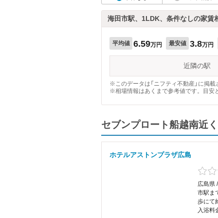
海田市駅、1LDK、条件なしの家賃
6.59
3.8
平均値
最安値
万円
万円
近隣の駅
※このデータは「ニフティ不動産」に掲載さ
※相場情報はあくまで参考値です。目安
セブンプロート船越南近く
ホテルアストンプラザ広島
広島県 
市駅ま
歩にて
入浴料