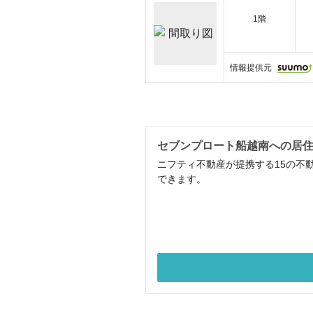
1階
情報提供元
セブンプロート船越南への居
ニフティ不動産が提携する15の不
できます。