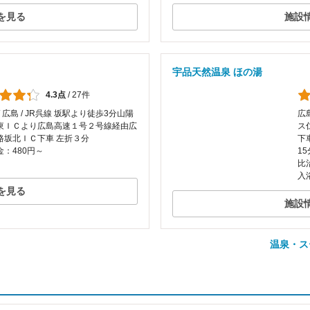
を見る
施設
宇品天然温泉 ほの湯
4.3点
/
27件
/ 広島 / JR呉線 坂駅より徒歩3分山陽
広
東ＩＣより広島高速１号２号線経由広
ス
路坂北ＩＣ下車 左折３分
下
：480円～
1
比
入
を見る
施設
温泉・ス