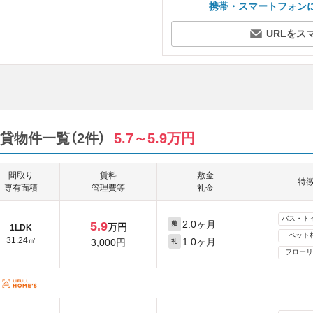
携帯・スマートフォン
URLをス
貸物件一覧（2件）
5.7～5.9万円
間取り
賃料
敷金
特
専有面積
管理費等
礼金
バス・ト
2.0ヶ月
5.9
敷
万円
1LDK
ペット
31.24㎡
1.0ヶ月
3,000円
礼
フローリ