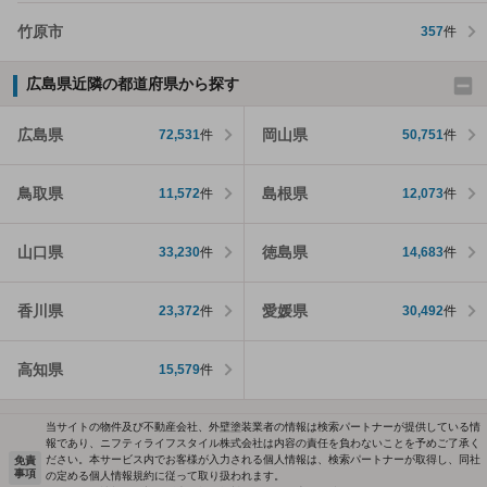
竹原市
357
件
広島県近隣の都道府県から探す
広島県
岡山県
72,531
件
50,751
件
鳥取県
島根県
11,572
件
12,073
件
山口県
徳島県
33,230
件
14,683
件
香川県
愛媛県
23,372
件
30,492
件
高知県
15,579
件
当サイトの物件及び不動産会社、外壁塗装業者の情報は検索パートナーが提供している情
報であり、ニフティライフスタイル株式会社は内容の責任を負わないことを予めご了承く
ださい。本サービス内でお客様が入力される個人情報は、検索パートナーが取得し、同社
免責
事項
の定める個人情報規約に従って取り扱われます。