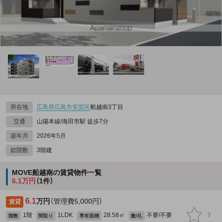
所在地
広島県
広島市安芸区
船越南3丁目
交通
山陽本線/海田市駅 徒歩7分
築年月
2026年5月
総階数
3階建
MOVE船越南の賃貸物件一覧
6.1万円
（1件）
6.1
万円
（管理費5,000円）
賃貸
1階
1LDK
28.58㎡
不要/不要
階数
間取り
専有面積
敷/礼