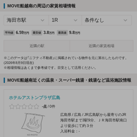
MOVE船越南の周辺の家賃相場情報
6.59
3.8
9.8
平均値
最安値
最高値
万円
万円
万円
近隣の駅
近隣の家賃相場
※このデータは「ニフティ不動産」に掲載されている物件を元に算出したものです。
(2026年8月9日現在)
※相場情報はあくまで参考値です。目安として活用ください。
MOVE船越南近くの温泉・スーパー銭湯・銭湯など温浴施設情報
ホテルアストンプラザ広島
-点
/
0件
広島県 / 広島 / JR広島駅から最寄りのJR
海田市駅まで3駅9分、ＪＲ海田市駅南口
より徒歩にて約３分
入浴料金：-