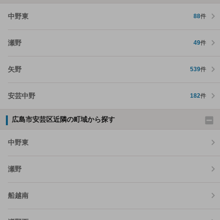
中野東
88
件
瀬野
49
件
矢野
539
件
安芸中野
182
件
広島市安芸区近隣の町域から探す
中野東
瀬野
船越南