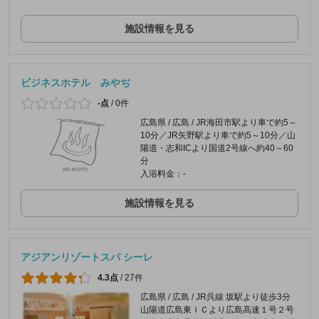
施設情報を見る
ビジネスホテル みやぢ
-点
/
0件
広島県 / 広島 / JR海田市駅より車で約5～
10分／JR矢野駅より車で約5～10分／山
陽道・志和ICより国道2号線へ約40～60
分
入浴料金：-
施設情報を見る
アジアンリゾートスパ シーレ
4.3点
/
27件
広島県 / 広島 / JR呉線 坂駅より徒歩3分
山陽道広島東ＩＣより広島高速１号２号