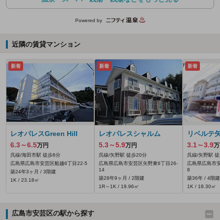
Powered by
近隣の賃貸マンション
新着
新着
新着
レオパレスGreen Hill
レオパレスシャルム
リベルテ
6.3～6.5
5.3～5.9
3.1～3.9
万円
万円
万
呉線/海田市駅 徒歩8分
呉線/矢野駅 徒歩20分
呉線/矢野駅 徒
広島県広島市安芸区船越6丁目22-5
広島県広島市安芸区矢野東6丁目26-
広島県広島市安
14
8
築24年3ヶ月 / 3階建
築28年9ヶ月 / 2階建
築36年 / 4階建
1K / 23.18㎡
1R～1K / 19.96㎡
1K / 18.30㎡
広島市安芸区の駅から探す