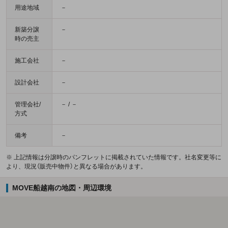
用途地域
－
新築分譲
－
時の売主
施工会社
－
設計会社
－
管理会社/
－ / －
方式
備考
－
※ 上記情報は分譲時のパンフレットに掲載されていた情報です。社名変更等に
より、現況（販売中物件）と異なる場合があります。
MOVE船越南の地図・周辺環境