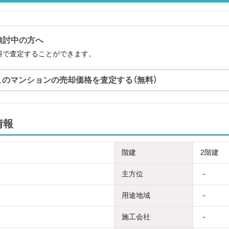
検討中の方へ
料で査定することができます。
このマンションの売却価格を査定する（無料）
情報
階建
2階建
主方位
－
用途地域
－
施工会社
－