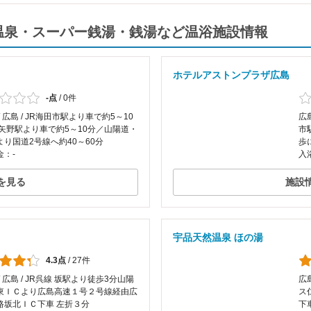
温泉・スーパー銭湯・銭湯など温浴施設情報
ホテルアストンプラザ広島
-点
/
0件
/ 広島 / JR海田市駅より車で約5～10
広
R矢野駅より車で約5～10分／山陽道・
市
より国道2号線へ約40～60分
歩
金：-
入
を見る
施設
宇品天然温泉 ほの湯
4.3点
/
27件
/ 広島 / JR呉線 坂駅より徒歩3分山陽
広
東ＩＣより広島高速１号２号線経由広
ス
路坂北ＩＣ下車 左折３分
下