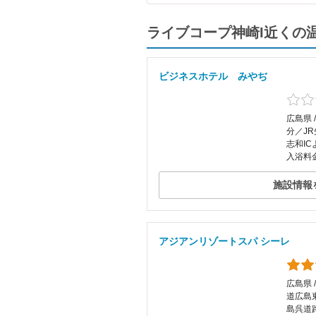
ライブコープ神崎I近くの
ビジネスホテル みやぢ
広島県 
分／J
志和IC
入浴料
施設情報
アジアンリゾートスパ シーレ
広島県 
道広島
島呉道