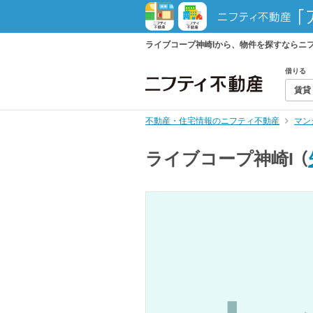
ライブコープ神崎Iから、物件を探すならニ
借りる
賃貸
不動産・住宅情報のニフティ不動産
マン
ライブコープ神崎I
（