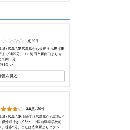
-点
/
0件
島県 / 広島 / JR広島駅から最寄りのJR海田
駅まで3駅9分、ＪＲ海田市駅南口より徒
にて約３分
浴料金：-
情報を見る
3.8点
/
39件
島県 / 広島 / JR山陽本線広島駅から広島バ
仁保沖町行きで25分、中国自動車学校前
車、徒歩5分、または広島駅よりタクシー