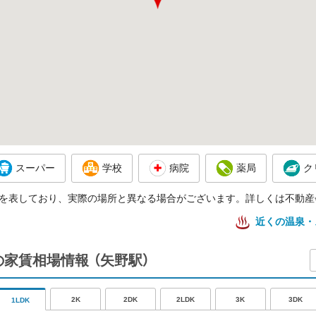
スーパー
学校
病院
薬局
ク
を表しており、実際の場所と異なる場合がございます。詳しくは不動産
近くの温泉・
の家賃相場情報
（矢野駅）
2K
2DK
2LDK
3K
3DK
1LDK