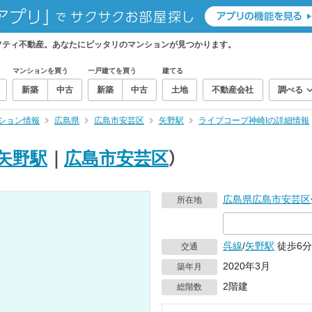
フティ不動産。あなたにピッタリのマンションが見つかります。
マンションを買う
一戸建てを買う
建てる
新築
中古
新築
中古
土地
不動産会社
調べる
ション情報
広島県
広島市安芸区
矢野駅
ライブコープ神崎Iの詳細情報
矢野駅
｜
広島市安芸区
）
広島県
広島市安芸区
所在地
呉線
/
矢野駅
徒歩6分
交通
2020年3月
築年月
2階建
総階数