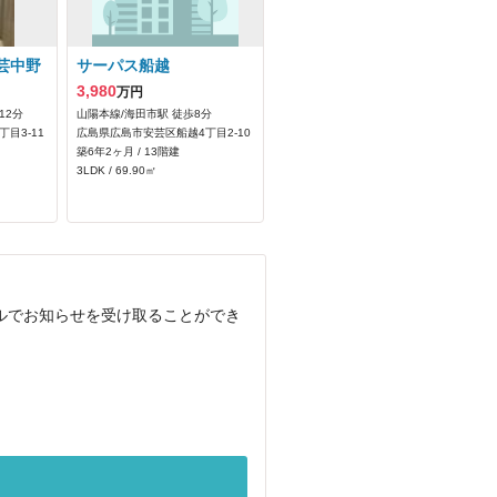
芸中野
サーパス船越
3,980
万円
12分
山陽本線/海田市駅 徒歩8分
目3-11
広島県広島市安芸区船越4丁目2-10
築6年2ヶ月 / 13階建
3LDK / 69.90㎡
ルでお知らせを受け取ることができ