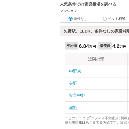
人気条件での賃貸相場を調べる
マンション
条件なし
ペット相談
矢野駅、1LDK、条件なしの家賃相
6.84
4.2
平均値
最安値
万円
万円
近隣の駅
中野東
矢野
安芸中野
瀬野
※このデータは「ニフティ不動産」に掲載さ
※相場情報はあくまで参考値です。目安