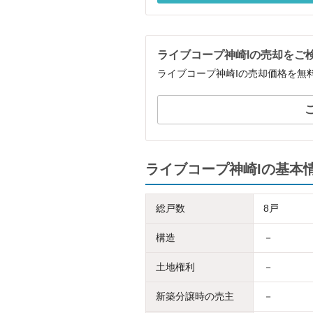
ライブコープ神崎Iの売却をご
ライブコープ神崎Iの売却価格を無
ライブコープ神崎Iの基本
総戸数
8戸
構造
－
土地権利
－
新築分譲時の売主
－