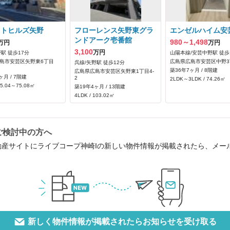
ストヒルズ矢野
フローレンス矢野東グラ
エンゼルハイム安
ンドアーク壱番館
980～1,498
万円
万円
3,100
万円
駅 徒歩17分
山陽本線/安芸中野駅 徒歩
島市安芸区矢野東6丁目
広島県広島市安芸区中野3丁
呉線/矢野駅 徒歩12分
築36年7ヶ月 / 8階建
広島県広島市安芸区矢野東1丁目4-
ヶ月 / 7階建
2
2LDK～3LDK / 74.26㎡
75.04～75.08㎡
築19年4ヶ月 / 13階建
4LDK / 103.02㎡
ご検討中の方へ
動産サイトにライブコープ神崎Iの新しい物件情報が掲載されたら、メー
新しく物件情報が掲載されたらお知らせを受け取る