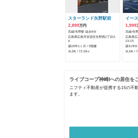
スターランド矢野駅前
イー
2,899
1,999
万円
呉線/矢野駅 徒歩6分
呉線/矢野
広島県広島市安芸区矢野西2丁目3-
広島県広
4
23-15
築28年1ヶ月 / 5階建
築31年8
3LDK / 72.09㎡
3LDK / 
ライブコープ神崎Iへの居住を
ニフティ不動産が提携する15の不
ます。