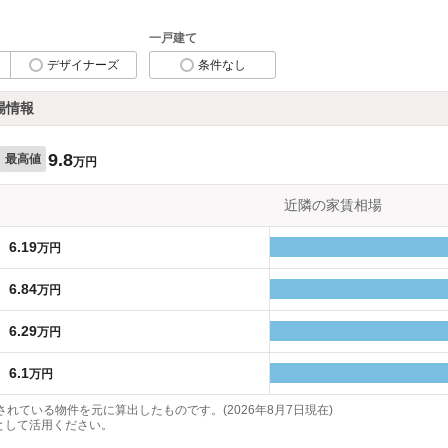
一戸建て
デザイナーズ
条件なし
場情報
9.8
最高値
万円
近隣の家賃相場
6.19
万円
6.84
万円
6.29
万円
6.1
万円
れている物件を元に算出したものです。(2026年8月7日現在)
として活用ください。