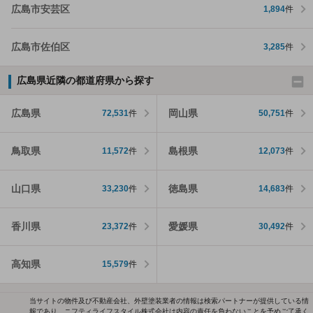
広島市安芸区
1,894
件
広島市佐伯区
3,285
件
広島県近隣の都道府県から探す
広島県
岡山県
72,531
件
50,751
件
鳥取県
島根県
11,572
件
12,073
件
山口県
徳島県
33,230
件
14,683
件
香川県
愛媛県
23,372
件
30,492
件
高知県
15,579
件
当サイトの物件及び不動産会社、外壁塗装業者の情報は検索パートナーが提供している情
報であり、ニフティライフスタイル株式会社は内容の責任を負わないことを予めご了承く