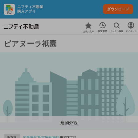
ニフティ不動産
ダウンロード
購入アプリ
カンタン検索
閲覧履歴
マイページ
お気に入り
ピアヌーラ祇園
建物外観
所在地
広島県
広島市安佐南区
祇園3丁目