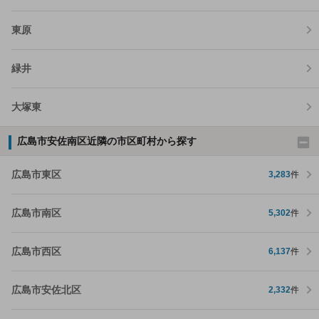
東原
緑井
大塚東
広島市安佐南区近隣の市区町村から探す
広島市東区
3,283
件
広島市南区
5,302
件
広島市西区
6,137
件
広島市安佐北区
2,332
件