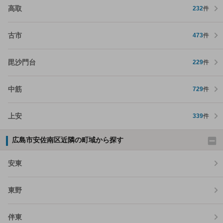
高取
232
件
古市
473
件
毘沙門台
229
件
中筋
729
件
上安
339
件
広島市安佐南区近隣の町域から探す
安東
東野
伴東