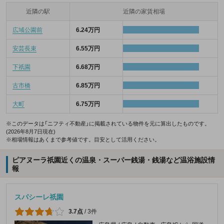
近隣の駅
近隣の家賃相場
広域公園前
6.24万円
安芸長束
6.55万円
下祇園
6.68万円
古市橋
6.85万円
大町
6.75万円
※このデータは「ニフティ不動産」に掲載されている物件を元に算出したものです。
(2026年8月7日現在)
※相場情報はあくまで参考値です。目安として活用ください。
ピアヌーラ祇園近くの温泉・スーパー銭湯・銭湯など温浴施設情
報
スパシーレ祇園
3.7点
/
3件