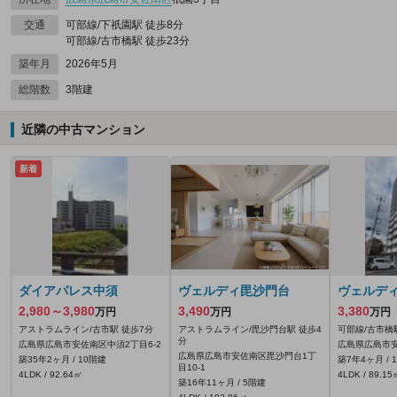
交通
可部線/下祇園駅 徒歩8分
可部線/古市橋駅 徒歩23分
築年月
2026年5月
総階数
3階建
近隣の中古マンション
新着
ダイアパレス中須
ヴェルディ毘沙門台
ヴェルデ
2,980～3,980
3,490
3,380
万円
万円
万円
アストラムライン/古市駅 徒歩7分
アストラムライン/毘沙門台駅 徒歩4
可部線/古市橋
分
広島県広島市安佐南区中須2丁目6-2
広島県広島市安
広島県広島市安佐南区毘沙門台1丁
築35年2ヶ月 / 10階建
築7年4ヶ月 / 
目10-1
4LDK / 92.64㎡
4LDK / 89.15
築16年11ヶ月 / 5階建