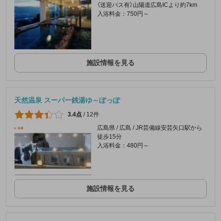
（送迎バス有）山陽道広島ICより約7km
入浴料金：750円～
施設情報を見る
天然温泉 スーパー銭湯ゆ～ぽっぽ
3.4点
/
12件
広島県 / 広島 / JR芸備線安芸矢口駅から
徒歩15分
入浴料金：480円～
施設情報を見る