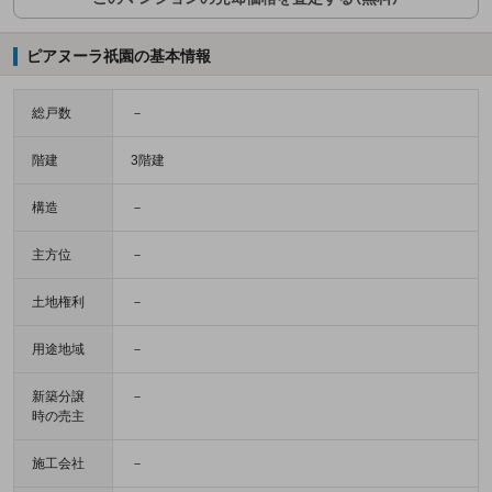
ピアヌーラ祇園の基本情報
総戸数
－
階建
3階建
構造
－
主方位
－
土地権利
－
用途地域
－
新築分譲
－
時の売主
施工会社
－