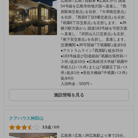
広島県 / 広島 / 自動車 ●広島ICから 国道
54号線を広島市街地方面へ直進し、「西
原駅南交差点」を右折、「今津南交差点」
を右折、「西原8丁目9番交差点」を左折、
「祇園6丁目交差点」を左折します。 ●JR
横川駅方面から 国道183号線を可部方面
へ直進し、「武田山入口交差点」を左折、
「南下安交差点」を右折し、直進します。
交通機関 ●JR可部線「下祇園駅」徒歩5分
●アストラムライン「西原駅」徒歩25分
●183号線及び旧道経由「祇園出張所前バ
ス停」徒歩10分 ●広島経済大学線「祇園中
学校入口バス停」または「祇園五丁目バス
停」徒歩1分 ●安佐大橋線「中祇園バス停」
徒歩6分
入浴料金：500円～
施設情報を見る
クアハウス神田山
3.5点
/
8件
広島県 / 広島 / JR広島駅より車で15分。