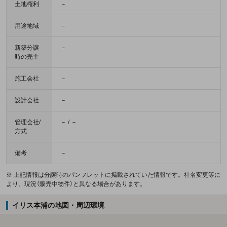
土地権利
－
用途地域
－
新築分譲
－
時の売主
施工会社
－
設計会社
－
管理会社/
－ / －
方式
備考
－
※ 上記情報は分譲時のパンフレットに掲載されていた情報です。社名変更等に
より、現況（販売中物件）と異なる場合があります。
イリス本浦の地図・周辺環境