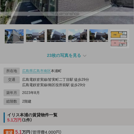
23枚の写真を見る
所在地
広島県
広島市南区
本浦町
交通
広島電鉄皆実線/皆実町二丁目駅 徒歩29分
広島電鉄皆実線/南区役所前駅 徒歩29分
築年月
2023年8月
総階数
2階建
イリス本浦の賃貸物件一覧
5.1万円
（1件）
5.1
万円
（管理費4,000円）
賃貸