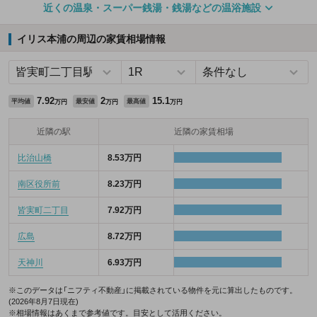
近くの温泉・スーパー銭湯・銭湯などの温浴施設
イリス本浦の周辺の家賃相場情報
7.92
2
15.1
平均値
最安値
最高値
万円
万円
万円
近隣の駅
近隣の家賃相場
比治山橋
8.53万円
南区役所前
8.23万円
皆実町二丁目
7.92万円
広島
8.72万円
天神川
6.93万円
※このデータは「ニフティ不動産」に掲載されている物件を元に算出したものです。
(2026年8月7日現在)
※相場情報はあくまで参考値です。目安として活用ください。