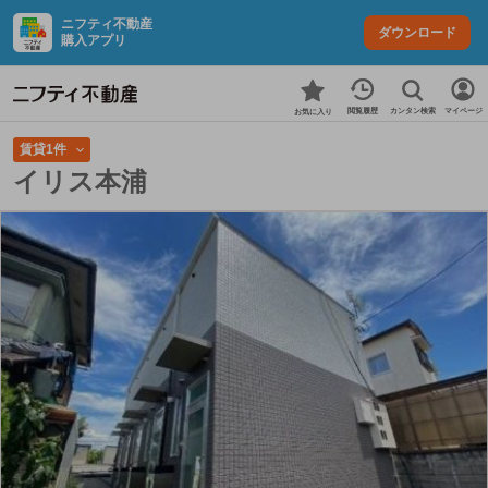
ニフティ不動産
ダウンロード
購入アプリ
カンタン検索
閲覧履歴
マイページ
お気に入り
賃貸1件
イリス本浦