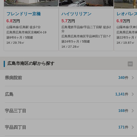
フレンドリー京橋
ハイツリリアン
レオパレ
6.8
5.7
6.9
万円
万円
万円
山陽本線/広島駅 徒歩7分
広島電鉄宇品線/宇品二丁目駅 徒歩2
山陽本線/天神
分
広島県広島市南区京橋町4-19
広島県広島市南
広島県広島市南区宇品神田1丁目7-7
築9年6ヶ月 / 5階建
築22年5ヶ月 /
築24年5ヶ月 / 5階建
1K / 29.76㎡
1K / 19.87㎡
1K / 27.28㎡
広島市南区の駅から探す
県病院前
340
件
広島
1,141
件
宇品三丁目
168
件
宇品四丁目
171
件