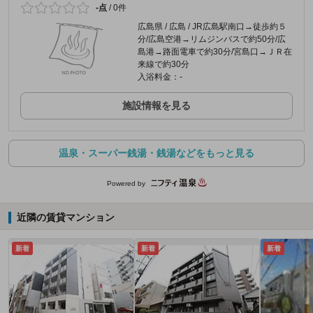
-点
/
0件
広島県 / 広島 / JR広島駅南口→徒歩約５
分/広島空港→リムジンバスで約50分/広
島港→路面電車で約30分/宮島口→ＪＲ在
来線で約30分
入浴料金：-
施設情報を見る
温泉・スーパー銭湯・銭湯などをもっと見る
Powered by
近隣の賃貸マンション
新着
新着
新着