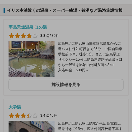
イリス本浦近くの温泉・スーパー銭湯・銭湯など温浴施設情報
宇品天然温泉 ほの湯
3.8点
/
39件
広島県 / 広島 / JR山陽本線広島駅から広
島バス仁保沖町行きで25分、中国自動車
学校前下車、徒歩5分、または広島駅よ
りタクシー15分広島高速道路宇品出入口
から一般道を比治山公園方面へ3km
入浴料金：500円～
施設情報を見る
大学湯
3.4点
/
6件
広島県 / 広島 / JR広島駅から広島電鉄広
島港行きで15分、広大付属高校前下車す