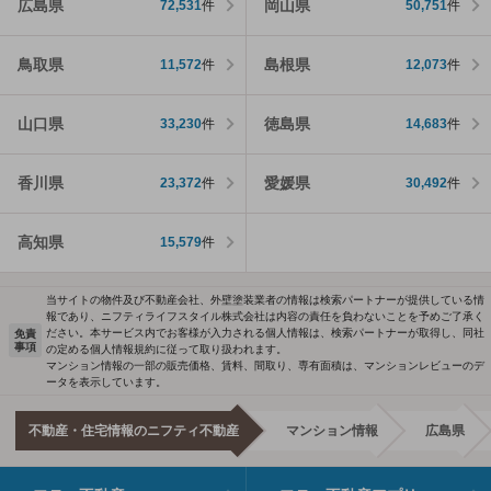
広島県
岡山県
72,531
件
50,751
件
鳥取県
島根県
11,572
件
12,073
件
山口県
徳島県
33,230
件
14,683
件
香川県
愛媛県
23,372
件
30,492
件
高知県
15,579
件
当サイトの物件及び不動産会社、外壁塗装業者の情報は検索パートナーが提供している情
報であり、ニフティライフスタイル株式会社は内容の責任を負わないことを予めご了承く
ださい。本サービス内でお客様が入力される個人情報は、検索パートナーが取得し、同社
免責
事項
の定める個人情報規約に従って取り扱われます。
マンション情報の一部の販売価格、賃料、間取り、専有面積は、マンションレビューのデ
ータを表示しています。
不動産・住宅情報のニフティ不動産
マンション情報
広島県