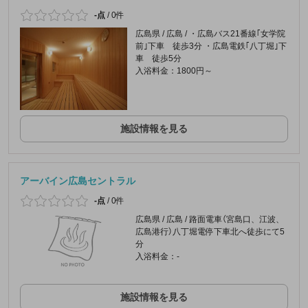
-点
/
0件
広島県 / 広島 / ・広島バス21番線｢女学院
前｣下車 徒歩3分 ・広島電鉄｢八丁堀｣下
車 徒歩5分
入浴料金：1800円～
施設情報を見る
アーバイン広島セントラル
-点
/
0件
広島県 / 広島 / 路面電車（宮島口、江波、
広島港行）八丁堀電停下車北へ徒歩にて5
分
入浴料金：-
施設情報を見る