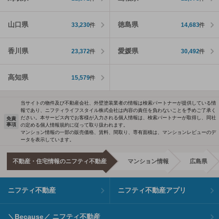
山口県
徳島県
33,230
件
14,683
件
香川県
愛媛県
23,372
件
30,492
件
高知県
15,579
件
当サイトの物件及び不動産会社、外壁塗装業者の情報は検索パートナーが提供している情
報であり、ニフティライフスタイル株式会社は内容の責任を負わないことを予めご了承く
ださい。本サービス内でお客様が入力される個人情報は、検索パートナーが取得し、同社
免責
事項
の定める個人情報規約に従って取り扱われます。
マンション情報の一部の販売価格、賃料、間取り、専有面積は、マンションレビューのデ
ータを表示しています。
不動産・住宅情報のニフティ不動産
マンション情報
広島県
ニフティ不動産
ニフティ不動産アプリ
＼Because／ ニフティ不動産