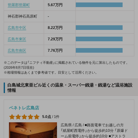
世羅郡世羅町
5.67万円
神石郡神石高原町
-
広島市中区
8.22万円
広島市東区
7.29万円
広島市南区
7.76万円
※このデータは「ニフティ不動産」に掲載されている物件を元に算出したものです。
(2026年8月7日現在)
※相場情報はあくまで参考値です。目安として活用ください。
白島城北東亜ビル近くの温泉・スーパー銭湯・銭湯など温浴施設
情報
ベネトレ広島店
5.0点
/
1件
広島県 / 広島 / ■路面電車でお越しの方
「紙屋町西電停」から徒歩約10分 「原爆ド
ーム前電停」から徒歩約10分 ■アストラ