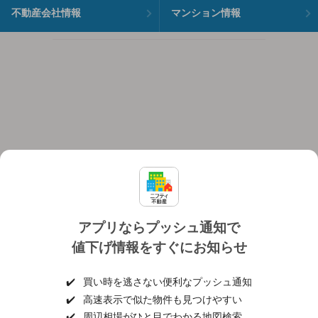
不動産会社情報
マンション情報
アプリならプッシュ通知で
値下げ情報をすぐにお知らせ
対応機種
個人情報保護ポリシー
利用規約
運営会社
✔️
買い時を逃さない便利なプッシュ通知
ヘルプ・お問い合わせ
採用情報
✔️
高速表示で似た物件も見つけやすい
✔️
周辺相場がひと目でわかる地図検索