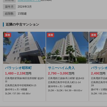
築年月
2024年3月
総階数
15階建
近隣の中古マンション
新着
新着
新着
パラッシオ昭和町
サニーハイム舟入
パラッシ
1,480～2,198
2,790～3,090
2,490
万円
万円
万円
広島電鉄皆実線/南区役所前駅 徒歩5
広島電鉄江波線/舟入町駅 徒歩4分
広島電鉄宇品線
分
広島県広島市中区舟入町11-14
広島県広島市中
広島県広島市中区昭和町8-15
28
築39年8ヶ月 / 14階建
築45年1ヶ月 / 9階建
築47年 / 13階
2LDK～3LDK / 64.39～69.63㎡
3LDK / 57.08～66.68㎡
3LDK / 60.19