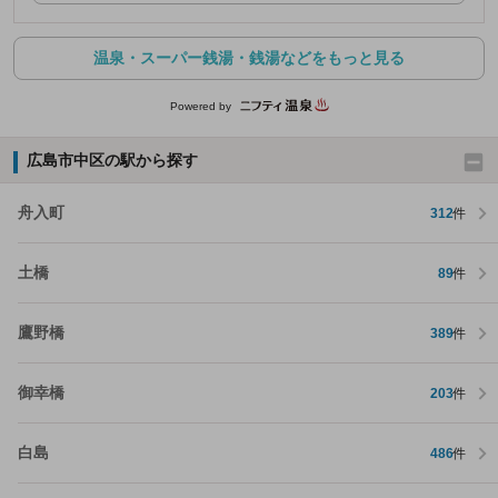
温泉・スーパー銭湯・銭湯などをもっと見る
Powered by
広島市中区の駅から探す
舟入町
312
件
土橋
89
件
鷹野橋
389
件
御幸橋
203
件
白島
486
件