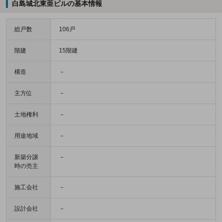
白島城北東亜ビルの基本情報
総戸数
106戸
階建
15階建
構造
－
主方位
－
土地権利
－
用途地域
－
新築分譲
－
時の売主
施工会社
－
設計会社
－