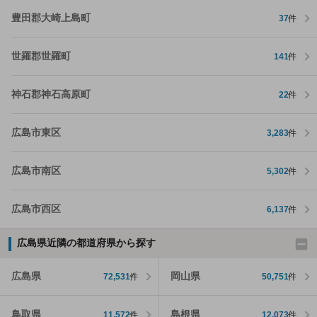
豊田郡大崎上島町
37
件
世羅郡世羅町
141
件
神石郡神石高原町
22
件
広島市東区
3,283
件
広島市南区
5,302
件
広島市西区
6,137
件
広島県近隣の都道府県から探す
広島県
岡山県
72,531
件
50,751
件
鳥取県
島根県
11,572
件
12,073
件