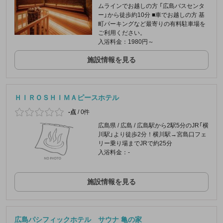
ムラインでお越しの方 「広島バスセンタ
ー」から徒歩約10分 ■車でお越しの方 基
町パーキングなど最寄りの有料駐車場を
ご利用ください。
入浴料金：1980円～
施設情報を見る
ＨＩＲＯＳＨＩＭＡピースホテル
-点
/
0件
広島県 / 広島 / 広島駅から2駅5分のJR「横
川駅」より徒歩2分！横川駅→宮島口フェ
リー乗り場までJRで約25分
入浴料金：-
施設情報を見る
広島パシフィックホテル サウナ 亀の家