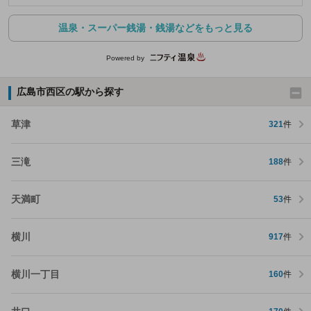
温泉・スーパー銭湯・銭湯などをもっと見る
Powered by
広島市西区の駅から探す
草津
321
件
三滝
188
件
天満町
53
件
横川
917
件
横川一丁目
160
件