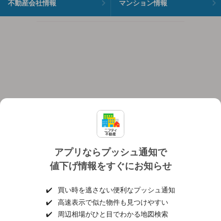
不動産会社情報
マンション情報
アプリならプッシュ通知で
値下げ情報をすぐにお知らせ
対応機種
個人情報保護ポリシー
利用規約
運営会社
✔️
買い時を逃さない便利なプッシュ通知
ヘルプ・お問い合わせ
採用情報
✔️
高速表示で似た物件も見つけやすい
✔️
周辺相場がひと目でわかる地図検索