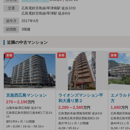
交通
広島電鉄宮島線/草津南駅 徒歩10分
広島電鉄宮島線/草津駅 徒歩6分
築年月
2017年4月
総階数
3階建
近隣の中古マンション
新着
新着
新着
京急西広島マンション
ライオンズマンション平
エメラル
和大通り第２
方
270～2,190
万円
2,280～2,580
1,680
万円
万円
山陽本線/西広島駅 徒歩7分
広島県広島市西区己斐本町1丁目23-
広島電鉄本線/西観音町駅 徒歩3分
広島電鉄宮島線
15
広島県広島市西区西観音町2-20
広島県広島市西
築51年9ヶ月 / 11階建
築37年11ヶ月 / 12階建
築40年11ヶ月 
1R～2LDK / 19.41～58.33㎡
4LDK / 95.81㎡
3LDK / 67.10