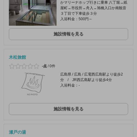
かマリーナホップ行きに乗車 八丁堀→紙
屋町→市役所→舟入→旭橋入口か南観音
３丁目で下車徒歩３分
入浴料金：500円～
施設情報を見る
木松旅館
-点
/
0件
広島県 / 広島 / 広電西広島駅より徒歩2
分 / JR西広島駅より徒歩4分
入浴料金：-
施設情報を見る
瀬戸の湯