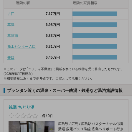
近隣の駅
近隣の家賃相場
古江
7.17万円
草津
6.98万円
草津南
6.33万円
商工センター入口
6.31万円
井口
6.45万円
※このデータは「ニフティ不動産」に掲載されている物件を元に算出したものです。
(2026年8月7日現在)
※相場情報はあくまで参考値です。目安として活用ください。
プランタン近くの温泉・スーパー銭湯・銭湯など温浴施設情報
銭湯 ちどり湯
-点
/
0件
広島県 / 広島 / 広島駅バスターミナル①番
乗場 広電バス３号線 広島ヘリポート行き