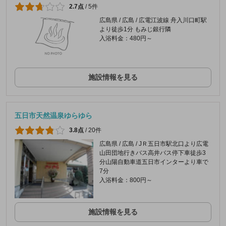
2.7点
/
5件
広島県 / 広島 / 広電江波線 舟入川口町駅
より徒歩1分 もみじ銀行隣
入浴料金：480円～
施設情報を見る
五日市天然温泉ゆらゆら
3.8点
/
20件
広島県 / 広島 / JＲ五日市駅北口より広電
山田団地行きバス高井バス停下車徒歩3
分山陽自動車道五日市インターより車で
7分
入浴料金：800円～
施設情報を見る