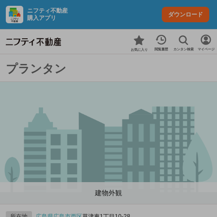
ニフティ不動産
ダウンロード
購入アプリ
カンタン検索
閲覧履歴
マイページ
お気に入り
プランタン
建物外観
所在地
広島県
広島市西区
草津東1丁目10-28