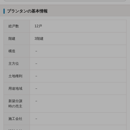
プランタンの基本情報
総戸数
12戸
階建
3階建
構造
－
主方位
－
土地権利
－
用途地域
－
新築分譲
－
時の売主
施工会社
－