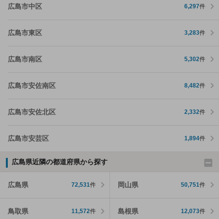
広島市中区
6,297
件
広島市東区
3,283
件
広島市南区
5,302
件
広島市安佐南区
8,482
件
広島市安佐北区
2,332
件
広島市安芸区
1,894
件
広島県近隣の都道府県から探す
広島県
岡山県
72,531
件
50,751
件
鳥取県
島根県
11,572
件
12,073
件