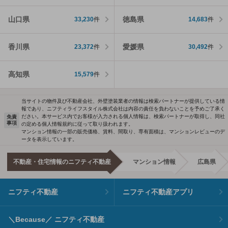
山口県
徳島県
33,230
件
14,683
件
香川県
愛媛県
23,372
件
30,492
件
高知県
15,579
件
当サイトの物件及び不動産会社、外壁塗装業者の情報は検索パートナーが提供している情
報であり、ニフティライフスタイル株式会社は内容の責任を負わないことを予めご了承く
ださい。本サービス内でお客様が入力される個人情報は、検索パートナーが取得し、同社
免責
事項
の定める個人情報規約に従って取り扱われます。
マンション情報の一部の販売価格、賃料、間取り、専有面積は、マンションレビューのデ
ータを表示しています。
不動産・住宅情報のニフティ不動産
マンション情報
広島県
ニフティ不動産
ニフティ不動産アプリ
＼Because／ ニフティ不動産