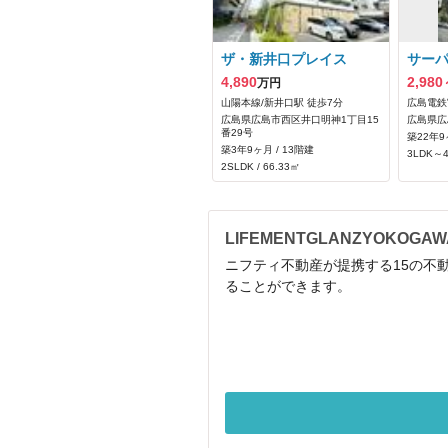
ザ・新井口プレイス
サー
4,890
2,980
万円
山陽本線/新井口駅 徒歩7分
広島電鉄
広島県広島市西区井口明神1丁目15
広島県広
番29号
築22年9
築3年9ヶ月 / 13階建
3LDK～4
2SLDK / 66.33㎡
LIFEMENTGLANZYOKO
ニフティ不動産が提携する15の不動
ることができます。