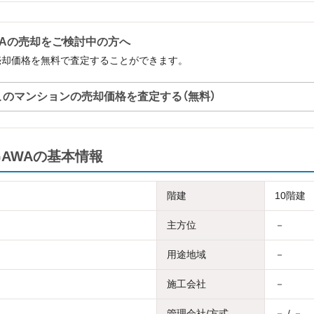
GAWAの売却をご検討中の方へ
WAの売却価格を無料で査定することができます。
このマンションの売却価格を査定する（無料）
OGAWAの基本情報
階建
10階建
主方位
－
用途地域
－
施工会社
－
管理会社/方式
－ / －