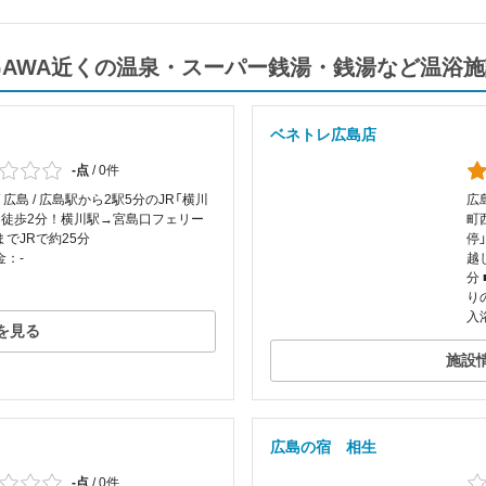
OKOGAWA近くの温泉・スーパー銭湯・銭湯など温浴
ベネトレ広島店
-点
/
0件
/ 広島 / 広島駅から2駅5分のJR「横川
広
り徒歩2分！横川駅→宮島口フェリー
町
でJRで約25分
停
金：-
越
分
り
入
を見る
施設
広島の宿 相生
-点
/
0件