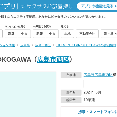
ら、物件を探すならニフティ不動産。あなたにピッタリのマンションが見つかります。
マンションを買う
一戸建てを買う
建てる
新築
中古
新築
中古
土地
不動産会社
調べる
ション情報
広島県
広島市西区
LIFEMENTGLANZYOKOGAWAの詳細情報
OKOGAWA
（
広島市西区
）
広島県
広島市西区
横
所在地
2024年5月
築年月
10階建
総階数
携帯・スマートフォン