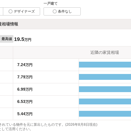
一戸建て
デザイナーズ
条件なし
賃相場情報
19.5
最高値
万円
近隣の家賃相場
7.24
万円
7.79
万円
6.99
万円
6.53
万円
5.44
万円
れている物件を元に算出したものです。(2026年8月8日現在)
として活用ください。