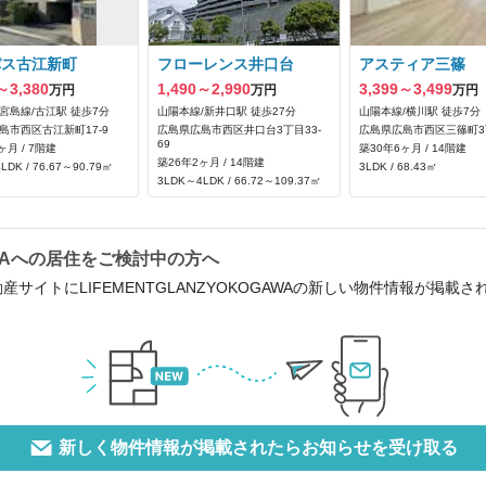
パス古江新町
フローレンス井口台
アスティア三篠
～3,380
1,490～2,990
3,399～3,499
万円
万円
万円
宮島線/古江駅 徒歩7分
山陽本線/新井口駅 徒歩27分
山陽本線/横川駅 徒歩7分
島市西区古江新町17-9
広島県広島市西区井口台3丁目33-
広島県広島市西区三篠町3丁
69
ヶ月 / 7階建
築30年6ヶ月 / 14階建
築26年2ヶ月 / 14階建
LDK / 76.67～90.79㎡
3LDK / 68.43㎡
3LDK～4LDK / 66.72～109.37㎡
GAWAへの居住をご検討中の方へ
産サイトにLIFEMENTGLANZYOKOGAWAの新しい物件情報が掲
新しく物件情報が掲載されたらお知らせを受け取る