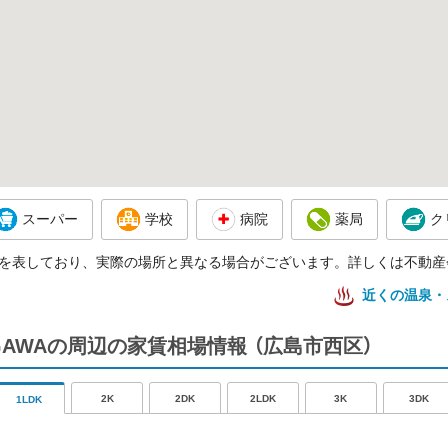
スーパー
学校
病院
薬局
ク
を表しており、実際の場所と異なる場合がございます。詳しくは不動産
近くの温泉・
KOGAWAの周辺の家賃相場情報
（広島市西区）
2K
2DK
2LDK
3K
3DK
1LDK