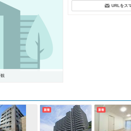
URLをス
外観
新着
新着