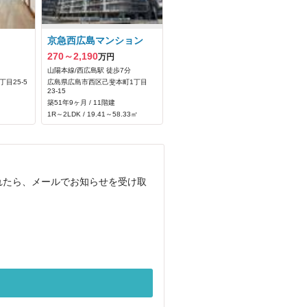
京急西広島マンション
270～2,190
万円
山陽本線/西広島駅 徒歩7分
目25-5
広島県広島市西区己斐本町1丁目
23-15
築51年9ヶ月 / 11階建
1R～2LDK / 19.41～58.33㎡
載されたら、メールでお知らせを受け取