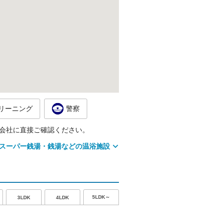
リーニング
警察
会社に直接ご確認ください。
スーパー銭湯・銭湯などの温浴施設
5LDK～
3LDK
4LDK