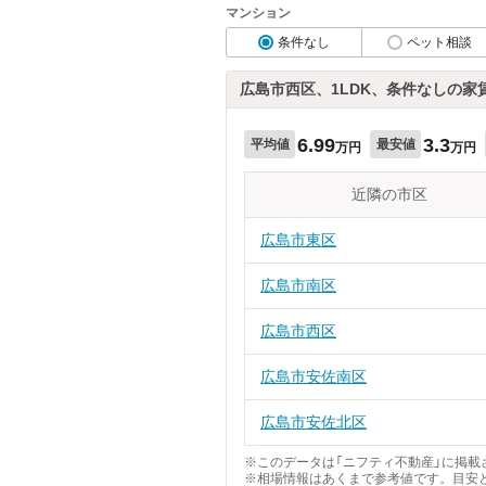
マンション
条件なし
ペット相談
広島市西区、1LDK、条件なしの家
6.99
3.3
平均値
最安値
万円
万円
近隣の市区
広島市東区
広島市南区
広島市西区
広島市安佐南区
広島市安佐北区
※このデータは「ニフティ不動産」に掲載さ
※相場情報はあくまで参考値です。目安