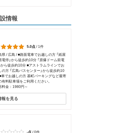
施設情報
5.0点
/
1件
島県 / 広島 / ■路面電車でお越しの方 「紙屋
西電停」から徒歩約10分 「原爆ドーム前電
」から徒歩約10分 ■アストラムラインでお
しの方 「広島バスセンター」から徒歩約10
 ■車でお越しの方 基町パーキングなど最寄
の有料駐車場をご利用ください。
浴料金：1980円～
情報を見る
-点
/
0件