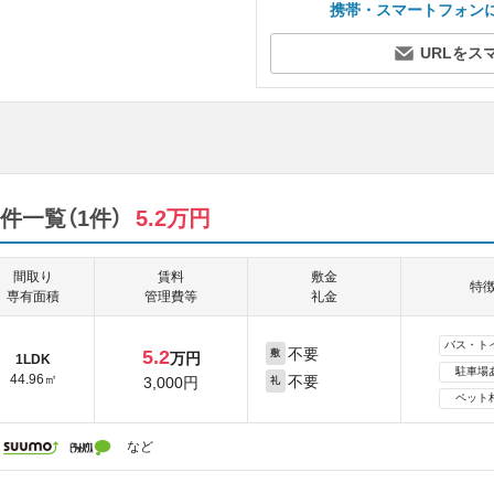
携帯・スマートフォン
URLをス
件一覧（1件）
5.2万円
間取り
賃料
敷金
特
専有面積
管理費等
礼金
バス・ト
不要
5.2
敷
万円
1LDK
駐車場
44.96㎡
不要
3,000円
礼
ペット
など