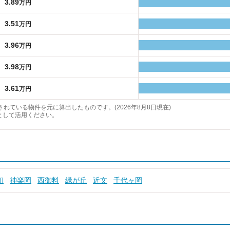
3.89
万円
3.51
万円
3.96
万円
3.98
万円
3.61
万円
れている物件を元に算出したものです。(2026年8月8日現在)
として活用ください。
和
神楽岡
西御料
緑が丘
近文
千代ヶ岡