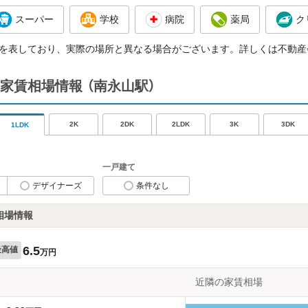
スーパー
学校
病院
薬局
ク
を表しており、実際の場所と異なる場合がございます。詳しくは不動産
家賃相場情報
（南永山駅）
2K
2DK
2LDK
3K
3DK
1LDK
一戸建て
デザイナーズ
条件なし
相場情報
6.5
最高値
万円
近隣の家賃相場