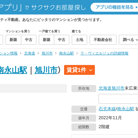
ティ不動産。あなたにピッタリのマンションが見つかります。
マンションを買う
一戸建てを買う
建てる
新築
中古
新築
中古
土地
不動産会社
調べる
ション情報
北海道
旭川市
南永山駅
ラ・ヴィエルジュの詳細情報
南永山駅
｜
旭川市
）
賃貸1件
北海道
旭川市
末広東3
所在地
石北本線
/
南永山駅
交通
2022年11月
築年月
2階建
総階数