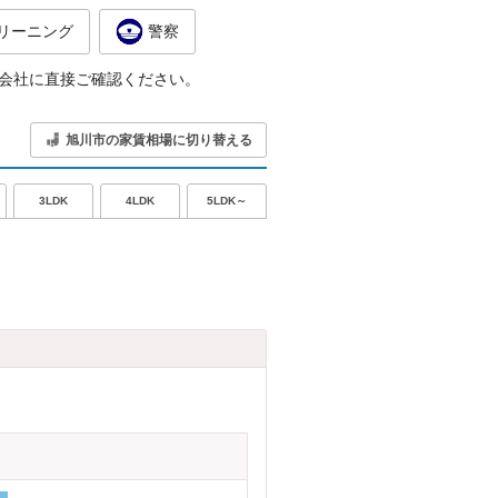
リーニング
警察
会社に直接ご確認ください。
旭川市の家賃相場に切り替える
5LDK～
3LDK
4LDK