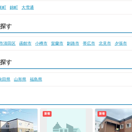
咲町
錦町
大雪通
探す
市清田区
函館市
小樽市
室蘭市
釧路市
帯広市
北見市
夕張市
探す
秋田県
山形県
福島県
新着
新着