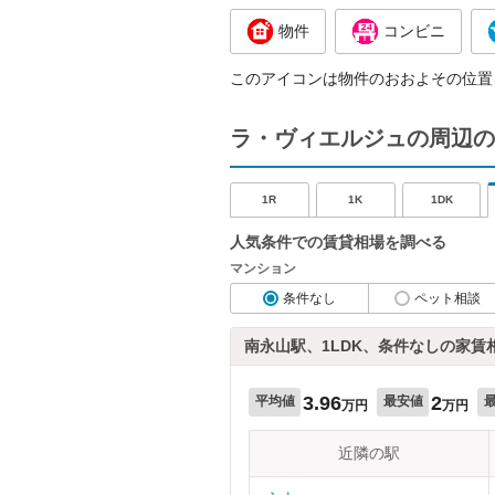
物件
コンビニ
このアイコンは物件のおおよその位置
ラ・ヴィエルジュの周辺の
1R
1K
1DK
人気条件での賃貸相場を調べる
マンション
条件なし
ペット相談
南永山駅、1LDK、条件なしの家賃
3.96
2
平均値
最安値
万円
万円
近隣の駅