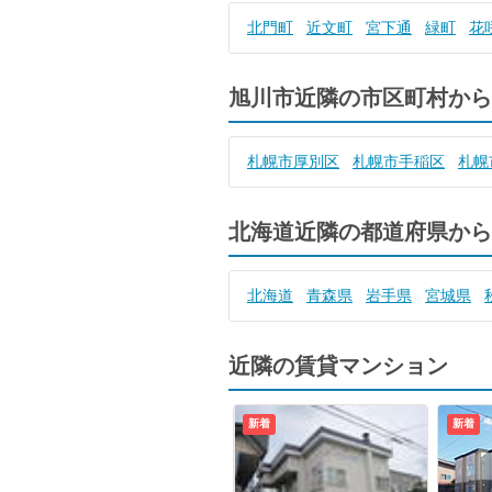
北門町
近文町
宮下通
緑町
花
旭川市近隣の市区町村から
札幌市厚別区
札幌市手稲区
札幌
北海道近隣の都道府県から
北海道
青森県
岩手県
宮城県
近隣の賃貸マンション
新着
新着