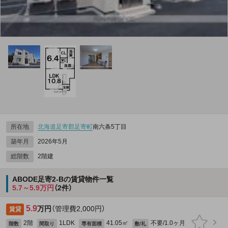
所在地
北海道
足寄郡足寄町
南六条5丁目
築年月
2026年5月
総階数
2階建
ABODE足寄2-Bの賃貸物件一覧
5.7～5.9万円
（2件）
5.9
万円
（管理費2,000円）
賃貸
2階
1LDK
41.05㎡
不要/1.0ヶ月
階数
間取り
専有面積
敷/礼