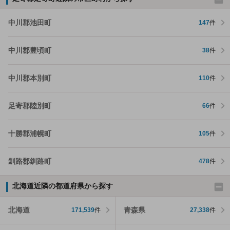
中川郡池田町
147
件
中川郡豊頃町
38
件
中川郡本別町
110
件
足寄郡陸別町
66
件
十勝郡浦幌町
105
件
釧路郡釧路町
478
件
北海道近隣の都道府県から探す
北海道
青森県
171,539
件
27,338
件