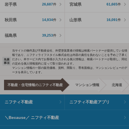
岩手県
宮城県
26,687
件
61,665
件
秋田県
山形県
14,934
件
16,091
件
福島県
39,253
件
当サイトの物件及び不動産会社、外壁塗装業者の情報は検索パートナーが提供している情
報であり、ニフティライフスタイル株式会社は内容の責任を負わないことを予めご了承く
ださい。本サービス内でお客様が入力される個人情報は、検索パートナーが取得し、同社
免責
事項
の定める個人情報規約に従って取り扱われます。
マンション情報の一部の販売価格、賃料、間取り、専有面積は、マンションレビューのデ
ータを表示しています。
不動産・住宅情報のニフティ不動産
マンション情報
北海道
ニフティ不動産
ニフティ不動産アプリ
＼Because／ ニフティ不動産