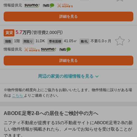
情報提供元
詳細を見る
5.7
万円
（管理費2,000円）
賃貸
1階
1LDK
41.05㎡
不要/1.0ヶ月
階数
間取り
専有面積
敷/礼
情報提供元
詳細を見る
周辺の家賃の相場情報を見る
※物件情報の精度向上にご協力をお願いいたします。物件情報に誤りがある場
合は
こちら
よりご連絡ください。
ABODE足寄2-Bへの居住をご検討中の方へ
ニフティ不動産が提携する15の不動産サイトにABODE足寄2-Bの新
しい物件情報が掲載されたら、メールでお知らせを受け取ることが
できます。