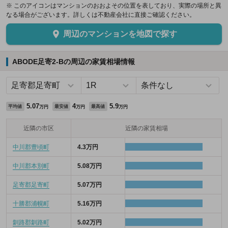
※ このアイコンはマンションのおおよその位置を表しており、実際の場所と異
なる場合がございます。詳しくは不動産会社に直接ご確認ください。
周辺のマンションを地図で探す
ABODE足寄2-Bの周辺の家賃相場情報
5.07
4
5.9
平均値
最安値
最高値
万円
万円
万円
近隣の市区
近隣の家賃相場
中川郡豊頃町
4.3万円
中川郡本別町
5.08万円
足寄郡足寄町
5.07万円
十勝郡浦幌町
5.16万円
釧路郡釧路町
5.02万円