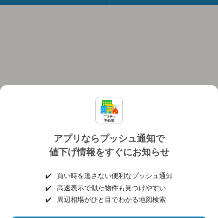
アプリならプッシュ通知で
値下げ情報をすぐにお知らせ
対応機種
個人情報保護ポリシー
利用規約
運営会社
✔️
買い時を逃さない便利なプッシュ通知
ヘルプ・お問い合わせ
採用情報
✔️
高速表示で似た物件も見つけやすい
✔️
周辺相場がひと目でわかる地図検索