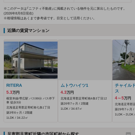
※このデータは「ニフティ不動産」に掲載されている物件を元に算出したものです。
(2026年8月8日現在)
※相場情報はあくまで参考値です。目安として活用ください。
近隣の賃貸マンション
RITERA
ムトウハイツ1
チャイル
ス
5.3
4.3
万円
万円
4～5
万円
根室本線/帯広駅 バス99分 バス停下
北海道足寄郡足寄町南4条3丁目12
車 徒歩3分
築26年7ヶ月 / 2階建
北海道足寄郡
北海道足寄郡足寄町南七条1丁目
1LDK / 34.67㎡
築29年7ヶ月 /
築3年6ヶ月 / 2階建
1LDK～2LDK /
1LDK / 34.22㎡
足寄郡足寄町近隣の市区町村から探す