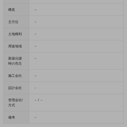
構造
－
主方位
－
土地権利
－
用途地域
－
新築分譲
－
時の売主
施工会社
－
設計会社
－
管理会社/
－ / －
方式
備考
－