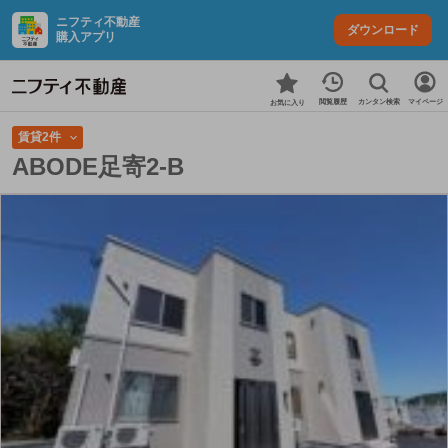
ニフティ不動産
ダウンロード
購入アプリ
カンタン検索
閲覧履歴
マイページ
お気に入り
賃貸2件
ABODE足寄2-B