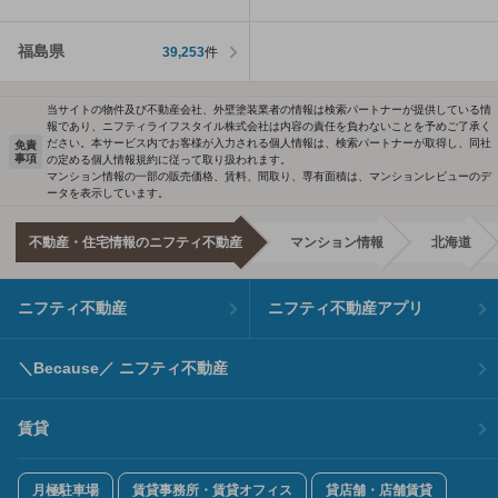
福島県
39,253
件
当サイトの物件及び不動産会社、外壁塗装業者の情報は検索パートナーが提供している情
報であり、ニフティライフスタイル株式会社は内容の責任を負わないことを予めご了承く
ださい。本サービス内でお客様が入力される個人情報は、検索パートナーが取得し、同社
免責
事項
の定める個人情報規約に従って取り扱われます。
マンション情報の一部の販売価格、賃料、間取り、専有面積は、マンションレビューのデ
ータを表示しています。
不動産・住宅情報のニフティ不動産
マンション情報
北海道
ニフティ不動産
ニフティ不動産アプリ
＼Because／ ニフティ不動産
賃貸
月極駐車場
賃貸事務所・賃貸オフィス
貸店舗・店舗賃貸