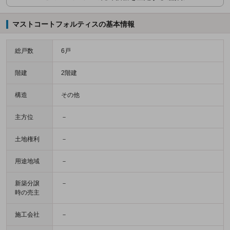
マストコートフォルティスの基本情報
総戸数
6戸
階建
2階建
構造
その他
主方位
－
土地権利
－
用途地域
－
新築分譲
－
時の売主
施工会社
－