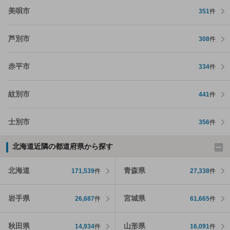
美唄市
351
件
芦別市
308
件
赤平市
334
件
紋別市
441
件
士別市
356
件
北海道近隣の都道府県から探す
北海道
青森県
171,539
件
27,338
件
岩手県
宮城県
26,687
件
61,665
件
秋田県
山形県
14,934
件
16,091
件