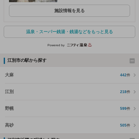
施設情報を見る
温泉・スーパー銭湯・銭湯などをもっと見る
Powered by
江別市の駅から探す
大麻
442
件
江別
218
件
野幌
599
件
高砂
505
件