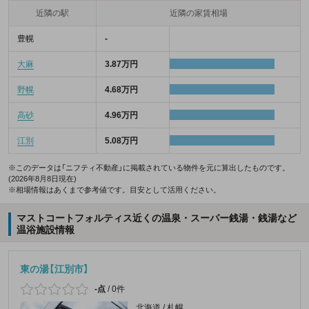
近隣の駅
近隣の家賃相場
豊幌
-
大麻
3.87万円
野幌
4.68万円
高砂
4.96万円
江別
5.08万円
※このデータは「ニフティ不動産」に掲載されている物件を元に算出したものです。
(2026年8月8日現在)
※相場情報はあくまで参考値です。目安として活用ください。
マストコートフォルティス近くの温泉・スーパー銭湯・銭湯など
温浴施設情報
東の湯【江別市】
-点
/
0件
北海道 / 札幌