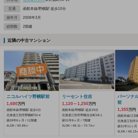
交通
函館本線/野幌駅 徒歩10分
築年月
2008年3月
総階数
2階建
近隣の中古マンション
ニコルハイツ野幌駅前
リーセント住吉
パーソナ
前
1,680
1,120～1,250
万円
万円
1,355
万円
函館本線/野幌駅 徒歩2分
函館本線/野幌駅 徒歩29分
北海道江別市野幌町50-4
北海道江別市野幌住吉町38-1
函館本線/江別
築28年6ヶ月 / 11階建
築31年8ヶ月 / 7階建
北海道江別市3条
4LDK / 95.89㎡
3LDK / 68.11～70.74㎡
築31年11ヶ月 
3LDK / 66.15