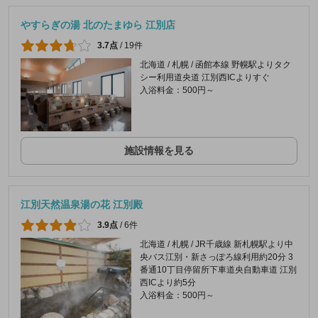
やすらぎの湯 北のたまゆら 江別店
3.7点
/
19件
北海道 / 札幌 / 函館本線 野幌駅よりタク
シー利用道央道 江別西ICよりすぐ
入浴料金：500円～
施設情報を見る
江別天然温泉湯の花 江別殿
3.9点
/
6件
北海道 / 札幌 / JR千歳線 新札幌駅より中
央バス江別・新さっぽろ線利用約20分 3
番通10丁目停留所下車道央自動車道 江別
西ICより約5分
入浴料金：500円～