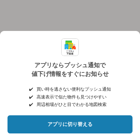
アプリならプッシュ通知で
値下げ情報をすぐにお知らせ
対応機種
個人情報保護ポリシー
利用規約
運営会社
✔️
買い時を逃さない便利なプッシュ通知
ヘルプ・お問い合わせ
採用情報
✔️
高速表示で似た物件も見つけやすい
✔️
周辺相場がひと目でわかる地図検索
アプリに切り替える
©NIFTY Lifestyle Co., Ltd.