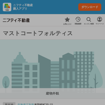
ニフティ不動産
ダウンロード
購入アプリ
カンタン検索
閲覧履歴
マイページ
お気に入り
マストコートフォルティス
建物外観
所在地
北海道
江別市
東野幌町35-15