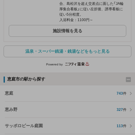
合、島松沢を超え交差点に面した「JA輪
厚集合看板」に従い左折後、誘導看板に
従い5分程度。
入浴料金：1100円～
施設情報を見る
温泉・スーパー銭湯・銭湯などをもっと見る
Powered by
恵庭市の駅から探す
恵庭
743
件
恵み野
327
件
サッポロビール庭園
113
件