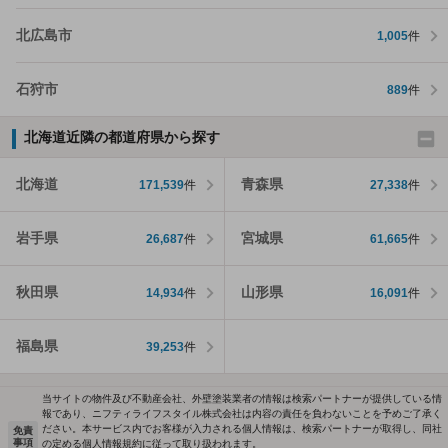
北広島市
1,005
件
石狩市
889
件
北海道近隣の都道府県から探す
北海道
青森県
171,539
件
27,338
件
岩手県
宮城県
26,687
件
61,665
件
秋田県
山形県
14,934
件
16,091
件
福島県
39,253
件
当サイトの物件及び不動産会社、外壁塗装業者の情報は検索パートナーが提供している情
報であり、ニフティライフスタイル株式会社は内容の責任を負わないことを予めご了承く
ださい。本サービス内でお客様が入力される個人情報は、検索パートナーが取得し、同社
免責
事項
の定める個人情報規約に従って取り扱われます。