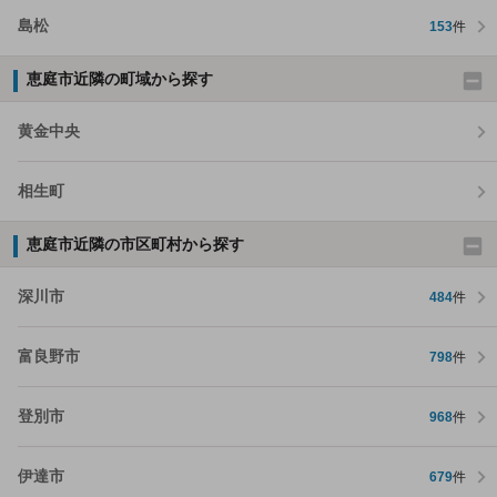
島松
153
件
恵庭市近隣の町域から探す
黄金中央
相生町
恵庭市近隣の市区町村から探す
深川市
484
件
富良野市
798
件
登別市
968
件
伊達市
679
件