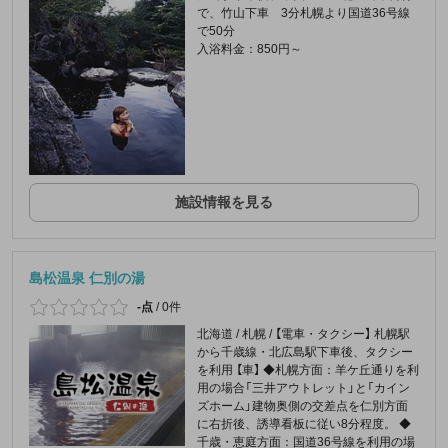
で、竹山下車 3分札幌より国道36号線
で50分
入浴料金：850円～
施設情報を見る
島松温泉 仁別の湯
-点
/
0件
北海道 / 札幌 / 【電車・タクシー】 札幌駅
から千歳線・北広島駅下車後、タクシー
を利用 【車】 ◆札幌方面：羊ケ丘通りを利
用の場合「三井アウトレット」と「カイン
ズホーム」建物奥側の交差点を仁別方面
に右折後、誘導看板に従い8分程度。 ◆
千歳・恵庭方面：国道36号線を利用の場