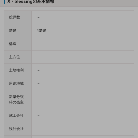
X・blessingの基本情報
総戸数
－
階建
4階建
構造
－
主方位
－
土地権利
－
用途地域
－
新築分譲
－
時の売主
施工会社
－
設計会社
－