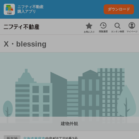
ニフティ不動産
ダウンロード
購入アプリ
カンタン検索
閲覧履歴
マイページ
お気に入り
X・blessing
建物外観
所在地
北海道
恵庭市
中島町6丁目6番3号