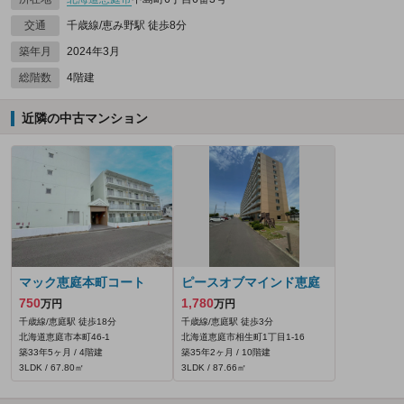
交通
千歳線/恵み野駅 徒歩8分
築年月
2024年3月
総階数
4階建
近隣の中古マンション
マック恵庭本町コート
ピースオブマインド恵庭
750
1,780
万円
万円
千歳線/恵庭駅 徒歩18分
千歳線/恵庭駅 徒歩3分
北海道恵庭市本町46‐1
北海道恵庭市相生町1丁目1-16
築33年5ヶ月 / 4階建
築35年2ヶ月 / 10階建
3LDK / 67.80㎡
3LDK / 87.66㎡