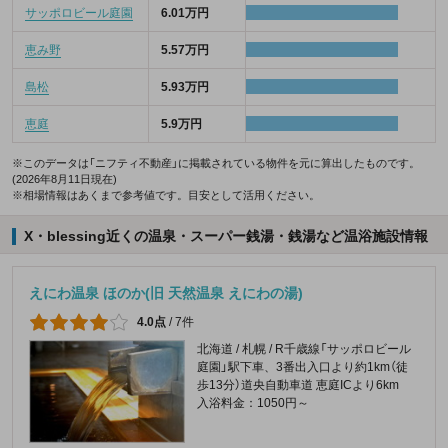
サッポロビール庭園
6.01万円
恵み野
5.57万円
島松
5.93万円
恵庭
5.9万円
※このデータは「ニフティ不動産」に掲載されている物件を元に算出したものです。
(2026年8月11日現在)
※相場情報はあくまで参考値です。目安として活用ください。
X・blessing近くの温泉・スーパー銭湯・銭湯など温浴施設情報
えにわ温泉 ほのか(旧 天然温泉 えにわの湯)
4.0点
/
7件
北海道 / 札幌 / R千歳線「サッポロビール
庭園」駅下車、3番出入口より約1km（徒
歩13分）道央自動車道 恵庭ICより6km
入浴料金：1050円～