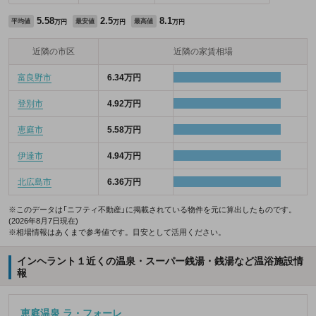
5.58
2.5
8.1
平均値
最安値
最高値
万円
万円
万円
近隣の市区
近隣の家賃相場
富良野市
6.34万円
登別市
4.92万円
恵庭市
5.58万円
伊達市
4.94万円
北広島市
6.36万円
※このデータは「ニフティ不動産」に掲載されている物件を元に算出したものです。
(2026年8月7日現在)
※相場情報はあくまで参考値です。目安として活用ください。
インヘラント１近くの温泉・スーパー銭湯・銭湯など温浴施設情
報
恵庭温泉 ラ・フォーレ