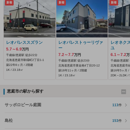
新着
新着
新着
レオパレススズラン
レオパレストゥーリヴァ
レオネク
ー
ユ
5.7～6.9
万円
7.2～7.7
6.1～7.2
万円
万
千歳線/恵庭駅 徒歩22分
北海道恵庭市駒場町2丁目1-1
千歳線/恵庭駅 徒歩23分
千歳線/恵庭駅
築22年6ヶ月 / 2階建
北海道恵庭市黄金南4丁目20-12
北海道恵庭市緑
1K / 23.18㎡
築18年11ヶ月 / 2階建
築16年5ヶ月 /
1K / 23.18㎡
2DK～2LDK / 
恵庭市の駅から探す
サッポロビール庭園
113
件
島松
153
件