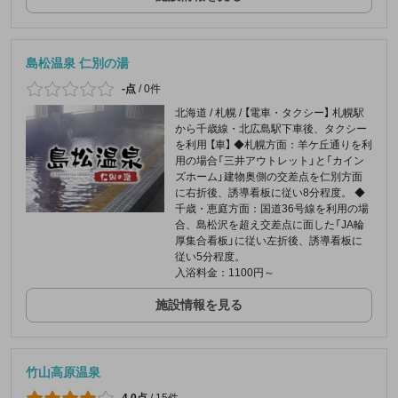
島松温泉 仁別の湯
-点
/
0件
北海道 / 札幌 / 【電車・タクシー】 札幌駅
から千歳線・北広島駅下車後、タクシー
を利用 【車】 ◆札幌方面：羊ケ丘通りを利
用の場合「三井アウトレット」と「カイン
ズホーム」建物奥側の交差点を仁別方面
に右折後、誘導看板に従い8分程度。 ◆
千歳・恵庭方面：国道36号線を利用の場
合、島松沢を超え交差点に面した「JA輪
厚集合看板」に従い左折後、誘導看板に
従い5分程度。
入浴料金：1100円～
施設情報を見る
竹山高原温泉