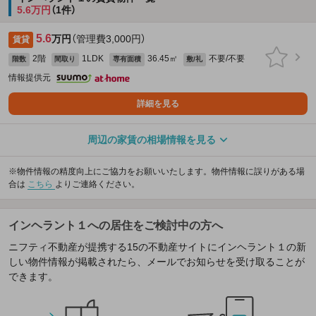
5.6万円
（1件）
5.6
万円
（管理費3,000円）
賃貸
2階
1LDK
36.45㎡
不要/不要
階数
間取り
専有面積
敷/礼
情報提供元
詳細を見る
周辺の家賃の相場情報を見る
※物件情報の精度向上にご協力をお願いいたします。物件情報に誤りがある場
合は
こちら
よりご連絡ください。
インヘラント１への居住をご検討中の方へ
ニフティ不動産が提携する15の不動産サイトにインヘラント１の新
しい物件情報が掲載されたら、メールでお知らせを受け取ることが
できます。