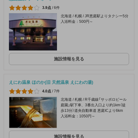
3.9点
/
6件
北海道 / 札幌 / JR恵庭駅よりタクシー5分
入浴料金：500円～
施設情報を見る
えにわ温泉 ほのか(旧 天然温泉 えにわの湯)
4.0点
/
7件
北海道 / 札幌 / R千歳線「サッポロビール
庭園」駅下車、3番出入口より約1km（徒
歩13分）道央自動車道 恵庭ICより6km
入浴料金：1050円～
施設情報を見る