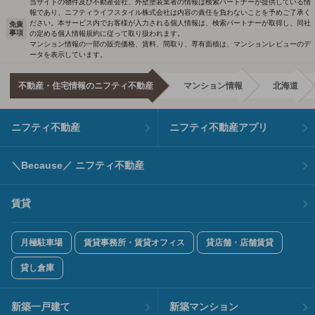
当サイトの物件及び不動産会社、外壁塗装業者の情報は検索パートナーが提供している情
報であり、ニフティライフスタイル株式会社は内容の責任を負わないことを予めご了承く
ださい。本サービス内でお客様が入力される個人情報は、検索パートナーが取得し、同社
免責
事項
の定める個人情報規約に従って取り扱われます。
マンション情報の一部の販売価格、賃料、間取り、専有面積は、マンションレビューのデ
ータを表示しています。
不動産・住宅情報のニフティ不動産
マンション情報
北海道
ニフティ不動産
ニフティ不動産アプリ
＼Because／ ニフティ不動産
賃貸
月極駐車場
賃貸事務所・賃貸オフィス
貸店舗・店舗賃貸
貸し倉庫
新築一戸建て
新築マンション