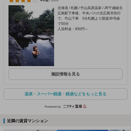
4.0点
/
15件
北海道 / 札幌 / 竹山高原温泉 / JR千歳線北
広島駅下車後、中央バスの北広島市街行
で、竹山下車 3分札幌より国道36号線
で50分
入浴料金：850円～
施設情報を見る
温泉・スーパー銭湯・銭湯などをもっと見る
Powered by
近隣の賃貸マンション