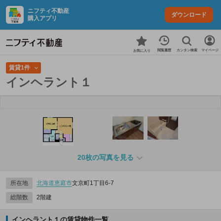
ニフティ不動産
ダウンロード
購入アプリ
カンタン検索
閲覧履歴
マイページ
お気に入り
賃貸1件
インヘラント１
20枚の写真を見る
所在地
北海道
恵庭市
文京町1丁目6-7
総階数
2階建
インヘラント１の賃貸物件一覧