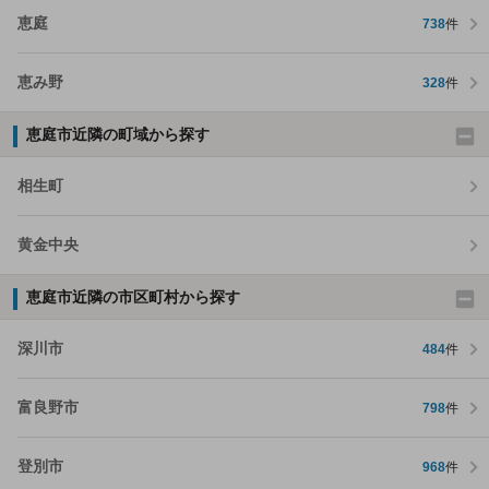
恵庭
738
件
恵み野
328
件
恵庭市近隣の町域から探す
相生町
黄金中央
恵庭市近隣の市区町村から探す
深川市
484
件
富良野市
798
件
登別市
968
件