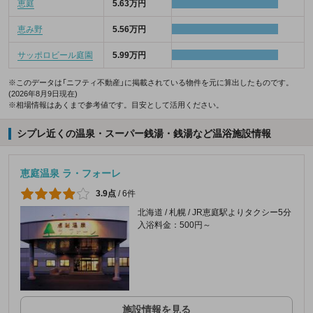
恵庭
5.63万円
恵み野
5.56万円
サッポロビール庭園
5.99万円
※このデータは「ニフティ不動産」に掲載されている物件を元に算出したものです。
(2026年8月9日現在)
※相場情報はあくまで参考値です。目安として活用ください。
シプレ近くの温泉・スーパー銭湯・銭湯など温浴施設情報
恵庭温泉 ラ・フォーレ
3.9点
/
6件
北海道 / 札幌 / JR恵庭駅よりタクシー5分
入浴料金：500円～
施設情報を見る