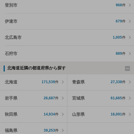
登別市
968
件
伊達市
679
件
北広島市
1,005
件
石狩市
889
件
北海道近隣の都道府県から探す
北海道
青森県
171,539
件
27,338
件
岩手県
宮城県
26,687
件
61,665
件
秋田県
山形県
14,934
件
16,091
件
福島県
39,253
件