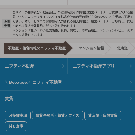
当サイトの物件及び不動産会社、外壁塗装業者の情報は検索パートナーが提供している情
報であり、ニフティライフスタイル株式会社は内容の責任を負わないことを予めご了承く
ださい。本サービス内でお客様が入力される個人情報は、検索パートナーが取得し、同社
免責
事項
の定める個人情報規約に従って取り扱われます。
マンション情報の一部の販売価格、賃料、間取り、専有面積は、マンションレビューのデ
ータを表示しています。
不動産・住宅情報のニフティ不動産
マンション情報
北海道
ニフティ不動産
ニフティ不動産アプリ
＼Because／ ニフティ不動産
賃貸
月極駐車場
賃貸事務所・賃貸オフィス
貸店舗・店舗賃貸
貸し倉庫