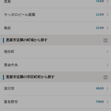
恵庭
744
件
サッポロビール庭園
113
件
島松
153
件
恵庭市近隣の町域から探す
相生町
黄金中央
恵庭市近隣の市区町村から探す
深川市
484
件
富良野市
798
件