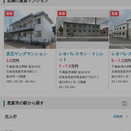
近隣の賃貸マンション
新着
新着
新着
京王ヤングマンション
レオパレスサン・インレ
レオパレ
ット
3.6
6～7.5
万円
万円
7～7.9
万円
千歳線/恵み野駅 徒歩13分
千歳線/恵み野
北海道恵庭市恵央町1-1
北海道恵庭市中
千歳線/恵庭駅 徒歩14分
築38年 / 2階建
築21年9ヶ月 /
北海道恵庭市黄金南3丁目17-1
1DK / 20.25～26.40㎡
1K / 23.18㎡
築22年6ヶ月 / 2階建
1K / 23.18㎡
恵庭市の駅から探す
恵み野
330
件