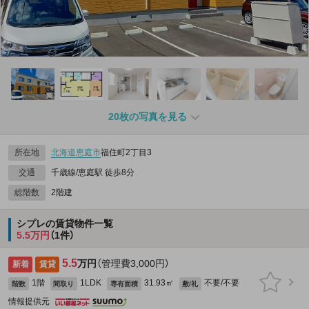
20枚の写真を見る
所在地
北海道
恵庭市
福住町2丁目3
交通
千歳線/恵庭駅 徒歩8分
総階数
2階建
シプレの賃貸物件一覧
5.5万円
（1件）
5.5
万円
（管理費3,000円）
新着
賃貸
1階
1LDK
31.93㎡
不要/不要
階数
間取り
専有面積
敷/礼
情報提供元