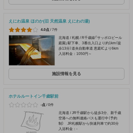
えにわ温泉 ほのか(旧 天然温泉 えにわの湯)
4.0点
/
7件
北海道 / 札幌 / R千歳線「サッポロビール
庭園」駅下車、3番出入口より約1km（徒
歩13分）道央自動車道 恵庭ICより6km
入浴料金：1050円～
施設情報を見る
ホテルルートイン千歳駅前
-点
/
0件
北海道 / JR千歳駅から徒歩3分、新千歳
空港への無料連絡バスも運行中（予約
制） JR札幌駅から快速列車で約30分
入浴料金：-