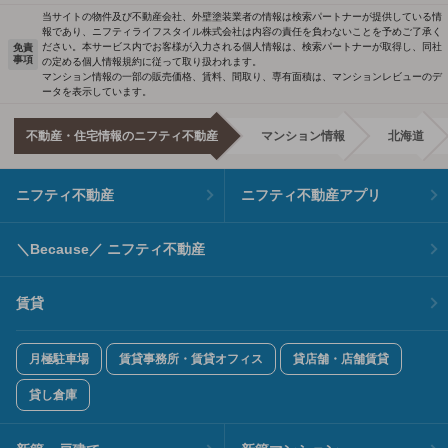
当サイトの物件及び不動産会社、外壁塗装業者の情報は検索パートナーが提供している情
報であり、ニフティライフスタイル株式会社は内容の責任を負わないことを予めご了承く
ださい。本サービス内でお客様が入力される個人情報は、検索パートナーが取得し、同社
免責
事項
の定める個人情報規約に従って取り扱われます。
マンション情報の一部の販売価格、賃料、間取り、専有面積は、マンションレビューのデ
ータを表示しています。
不動産・住宅情報のニフティ不動産
マンション情報
北海道
ニフティ不動産
ニフティ不動産アプリ
＼Because／ ニフティ不動産
賃貸
月極駐車場
賃貸事務所・賃貸オフィス
貸店舗・店舗賃貸
貸し倉庫