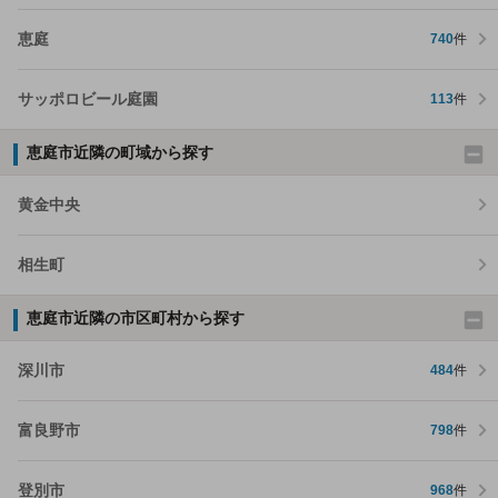
恵庭
740
件
サッポロビール庭園
113
件
恵庭市近隣の町域から探す
黄金中央
相生町
恵庭市近隣の市区町村から探す
深川市
484
件
富良野市
798
件
登別市
968
件