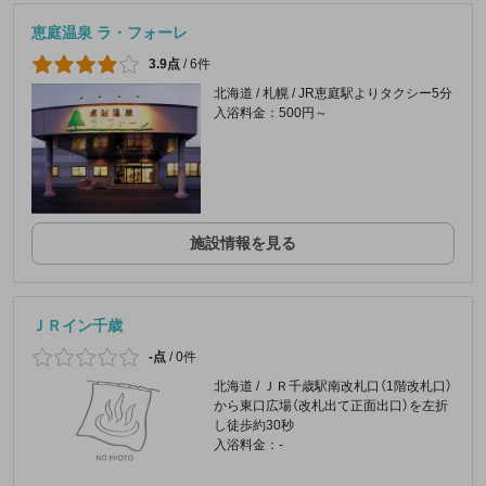
恵庭温泉 ラ・フォーレ
3.9点
/
6件
北海道 / 札幌 / JR恵庭駅よりタクシー5分
入浴料金：500円～
施設情報を見る
ＪＲイン千歳
-点
/
0件
北海道 / ＪＲ千歳駅南改札口（1階改札口）
から東口広場（改札出て正面出口）を左折
し徒歩約30秒
入浴料金：-