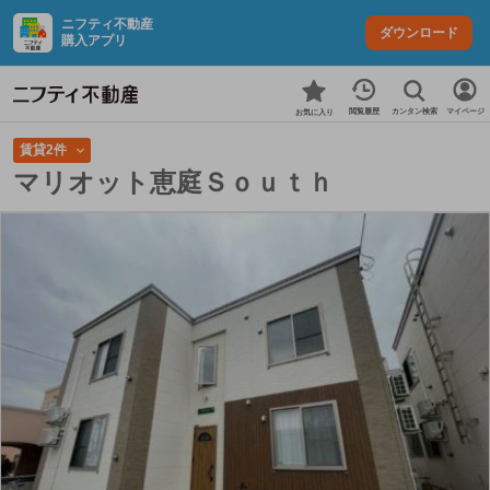
ニフティ不動産
ダウンロード
購入アプリ
カンタン検索
閲覧履歴
マイページ
お気に入り
賃貸2件
マリオット恵庭Ｓｏｕｔｈ