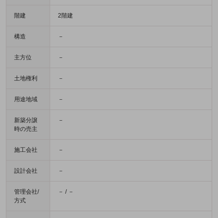
階建
2階建
構造
－
主方位
－
土地権利
－
用途地域
－
新築分譲
－
時の売主
施工会社
－
設計会社
－
管理会社/
－ / －
方式