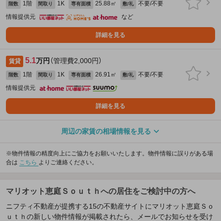
1階
1K
25.88㎡
不要/不要
階数
間取り
専有面積
敷/礼
情報提供元
など
詳細を見る
5.1
万円
（管理費2,000円）
賃貸
1階
1K
26.91㎡
不要/不要
階数
間取り
専有面積
敷/礼
情報提供元
詳細を見る
周辺の家賃の相場情報を見る
※物件情報の精度向上にご協力をお願いいたします。物件情報に誤りがある場
合は
こちら
よりご連絡ください。
マリオット恵庭Ｓｏｕｔｈへの居住をご検討中の方へ
ニフティ不動産が提携する15の不動産サイトにマリオット恵庭Ｓｏ
ｕｔｈの新しい物件情報が掲載されたら、メールでお知らせを受け