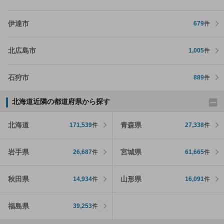
伊達市
679
件
北広島市
1,005
件
石狩市
889
件
北海道近隣の都道府県から探す
北海道
青森県
171,539
件
27,338
件
岩手県
宮城県
26,687
件
61,665
件
秋田県
山形県
14,934
件
16,091
件
福島県
39,253
件