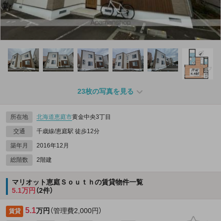
23枚の写真を見る
所在地
北海道
恵庭市
黄金中央3丁目
交通
千歳線/恵庭駅 徒歩12分
築年月
2016年12月
総階数
2階建
マリオット恵庭Ｓｏｕｔｈの賃貸物件一覧
5.1万円
（2件）
5.1
万円
（管理費2,000円）
賃貸