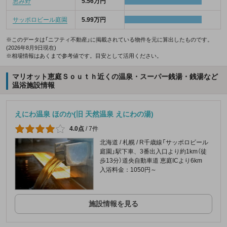
恵み野
5.56万円
サッポロビール庭園
5.99万円
※このデータは「ニフティ不動産」に掲載されている物件を元に算出したものです。
(2026年8月9日現在)
※相場情報はあくまで参考値です。目安として活用ください。
マリオット恵庭Ｓｏｕｔｈ近くの温泉・スーパー銭湯・銭湯など
温浴施設情報
えにわ温泉 ほのか(旧 天然温泉 えにわの湯)
4.0点
/
7件
北海道 / 札幌 / R千歳線「サッポロビール
庭園」駅下車、3番出入口より約1km（徒
歩13分）道央自動車道 恵庭ICより6km
入浴料金：1050円～
施設情報を見る