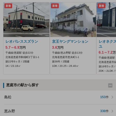
新着
新着
新着
レオパレススズラン
京王ヤングマンション
レオネク
ユ
5.7～6.9
3.6
万円
万円
6.1～7.2
万
千歳線/恵庭駅 徒歩22分
千歳線/恵み野駅 徒歩13分
北海道恵庭市駒場町2丁目1-1
北海道恵庭市恵央町1-1
千歳線/恵庭駅
築22年6ヶ月 / 2階建
築38年 / 2階建
北海道恵庭市緑
1K / 23.18㎡
1DK / 20.25～26.40㎡
築16年5ヶ月 /
2DK～2LDK / 
恵庭市の駅から探す
島松
153
件
恵み野
330
件