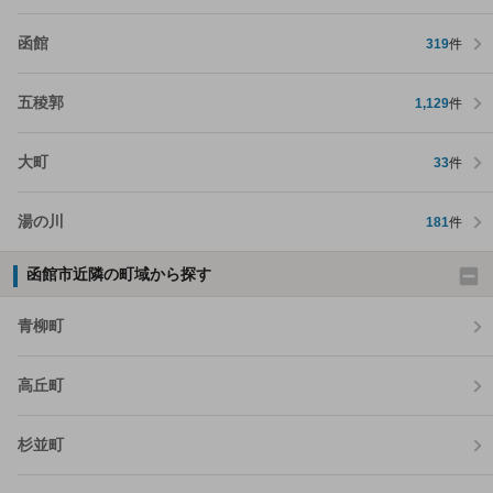
函館
319
件
五稜郭
1,129
件
大町
33
件
湯の川
181
件
函館市近隣の町域から探す
青柳町
高丘町
杉並町