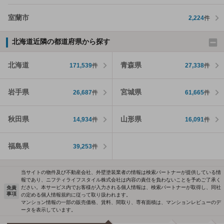
室蘭市
2,224
件
北海道近隣の都道府県から探す
北海道
青森県
171,539
件
27,338
件
岩手県
宮城県
26,687
件
61,665
件
秋田県
山形県
14,934
件
16,091
件
福島県
39,253
件
当サイトの物件及び不動産会社、外壁塗装業者の情報は検索パートナーが提供している情
報であり、ニフティライフスタイル株式会社は内容の責任を負わないことを予めご了承く
ださい。本サービス内でお客様が入力される個人情報は、検索パートナーが取得し、同社
免責
事項
の定める個人情報規約に従って取り扱われます。
マンション情報の一部の販売価格、賃料、間取り、専有面積は、マンションレビューのデ
ータを表示しています。