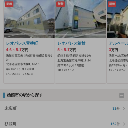
新着
新着
新着
レオパレス青柳町
レオパレス箱館
アルベー
4.6～5.1
5～5.1
3
万円
万円
万円
函館市電宝来谷地頭/青柳町駅 徒歩5
函館本線/函館駅 徒歩15分
函館本線/五稜
分
北海道函館市海岸町18-24
北海道函館市昭和
北海道函館市青柳町16-10
築22年8ヶ月 / 2階建
築35年6ヶ月 /
築21年10ヶ月 / 2階建
1K / 23.18㎡
1K / 19.87㎡
1K / 23.31～27.53㎡
函館市の駅から探す
末広町
32
件
杉並町
152
件