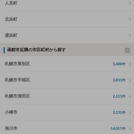
人見町
北浜町
湯浜町
函館市近隣の市区町村から探す
札幌市厚別区
3,408
件
札幌市手稲区
3,833
件
札幌市清田区
2,113
件
小樽市
3,131
件
旭川市
14,017
件