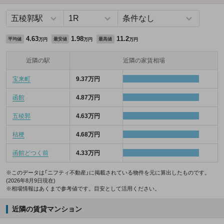
4.63
1.98
11.2
平均値
最安値
最高値
万円
万円
万円
近隣の駅
近隣の家賃相場
宝来町
9.37万円
函館
4.87万円
五稜郭
4.63万円
桔梗
4.68万円
函館どつく前
4.33万円
※このデータは「ニフティ不動産」に掲載されている物件を元に算出したものです。
(2026年8月9日現在)
※相場情報はあくまで参考値です。目安として活用ください。
近隣の賃貸マンション