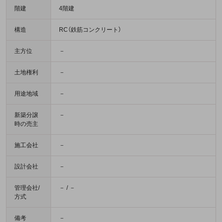
階建
4階建
構造
RC（鉄筋コンクリート）
主方位
－
土地権利
－
用途地域
－
新築分譲
－
時の売主
施工会社
－
設計会社
－
管理会社/
－ / －
方式
備考
－