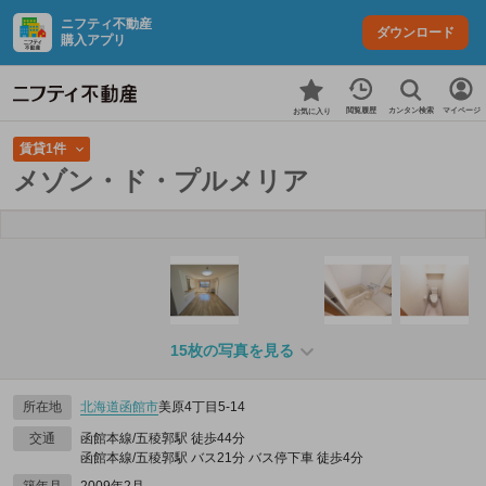
ニフティ不動産
ダウンロード
購入アプリ
カンタン検索
閲覧履歴
マイページ
お気に入り
賃貸1件
メゾン・ド・プルメリア
15枚の写真を見る
所在地
北海道
函館市
美原4丁目5-14
交通
函館本線/五稜郭駅 徒歩44分
函館本線/五稜郭駅 バス21分 バス停下車 徒歩4分
築年月
2009年2月