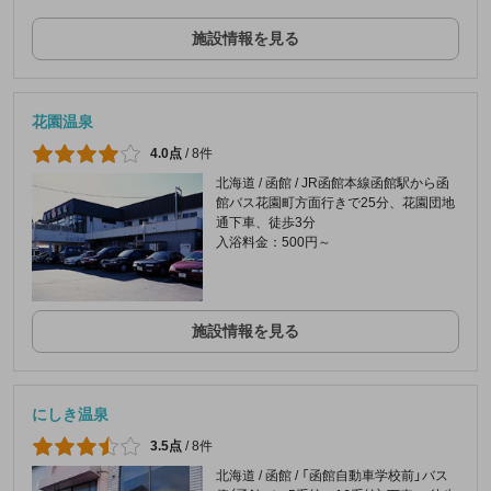
施設情報を見る
花園温泉
4.0点
/
8件
北海道 / 函館 / JR函館本線函館駅から函
館バス花園町方面行きで25分、花園団地
通下車、徒歩3分
入浴料金：500円～
施設情報を見る
にしき温泉
3.5点
/
8件
北海道 / 函館 / 「函館自動車学校前」バス