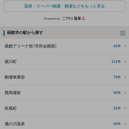
温泉・スーパー銭湯・銭湯などをもっと見る
Powered by
函館市の駅から探す
函館アリーナ前（市民会館前）
42
件
堀川町
112
件
駒場車庫前
79
件
競馬場前
60
件
松風町
22
件
湯の川温泉
60
件