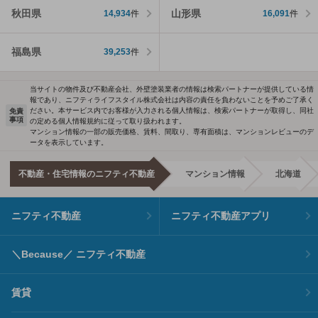
秋田県
山形県
14,934
件
16,091
件
福島県
39,253
件
当サイトの物件及び不動産会社、外壁塗装業者の情報は検索パートナーが提供している情
報であり、ニフティライフスタイル株式会社は内容の責任を負わないことを予めご了承く
ださい。本サービス内でお客様が入力される個人情報は、検索パートナーが取得し、同社
免責
事項
の定める個人情報規約に従って取り扱われます。
マンション情報の一部の販売価格、賃料、間取り、専有面積は、マンションレビューのデ
ータを表示しています。
不動産・住宅情報のニフティ不動産
マンション情報
北海道
ニフティ不動産
ニフティ不動産アプリ
＼Because／ ニフティ不動産
賃貸