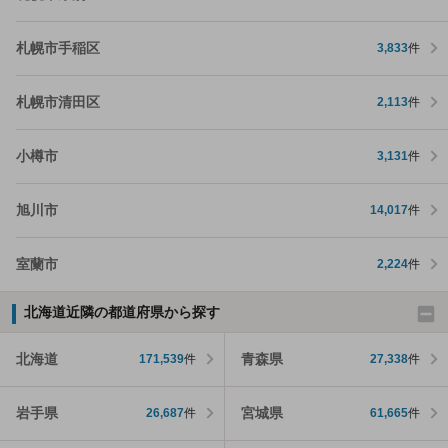
札幌市手稲区
3,833
件
札幌市清田区
2,113
件
小樽市
3,131
件
旭川市
14,017
件
室蘭市
2,224
件
北海道近隣の都道府県から探す
北海道
青森県
171,539
件
27,338
件
岩手県
宮城県
26,687
件
61,665
件