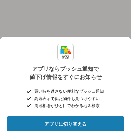
アプリならプッシュ通知で
値下げ情報をすぐにお知らせ
対応機種
個人情報保護ポリシー
利用規約
運営会社
✔️
買い時を逃さない便利なプッシュ通知
ヘルプ・お問い合わせ
採用情報
✔️
高速表示で似た物件も見つけやすい
✔️
周辺相場がひと目でわかる地図検索
アプリに切り替える
©NIFTY Lifestyle Co., Ltd.