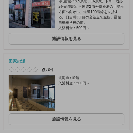
停（函館バス5系統、16系統） 下車 徒歩
2分函館駅から国道278号線を湯の川温泉
方面へ向かい、道道100号線を左折す
る。日吉町3丁目の交差点で左折、函館
自動車学校の前。
入浴料金：500円～
施設情報を見る
田家の湯
-点
/
0件
北海道 / 函館
入浴料金：500円～
施設情報を見る