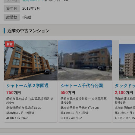
築年月
2018年3月
総階数
3階建
近隣の中古マンション
新着
シャトーム第２学園通
シャトーム千代台公園
タックド
750
550
2,100
万円
万円
万円
函館市電本線湯川線/競馬場前駅 徒
函館市電本線湯川線/中央病院前駅
函館市電本線湯
歩9分
徒歩6分
徒歩6分
北海道函館市深堀町14-30
北海道函館市千代台町26-26
北海道函館市湯
築36年3ヶ月 / 5階建
築41年1ヶ月 / 3階建
築19年9ヶ月 /
4LDK / 97.26㎡
2LDK / 49.60㎡
4LDK / 116.1