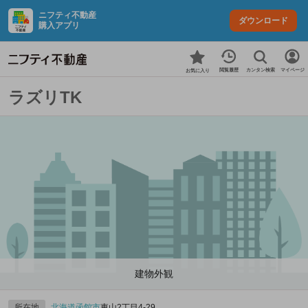
ニフティ不動産
ダウンロード
購入アプリ
カンタン検索
閲覧履歴
マイページ
お気に入り
ラズリTK
建物外観
所在地
北海道
函館市
東山2丁目4-29