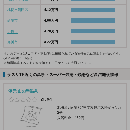
札幌市清田区
4.12万円
函館市
4.66万円
小樽市
4.28万円
旭川市
4.22万円
※このデータは「ニフティ不動産」に掲載されている物件を元に算出したものです。
(2026年8月8日現在)
※相場情報はあくまで参考値です。目安として活用ください。
ラズリTK近くの温泉・スーパー銭湯・銭湯など温浴施設情報
湯元 山の手温泉
-点
/
0件
北海道 / 函館 / 北中学校通バス停から徒歩
2分
入浴料金：460円～