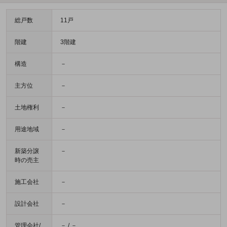
総戸数
11戸
階建
3階建
構造
－
主方位
－
土地権利
－
用途地域
－
新築分譲
－
時の売主
施工会社
－
設計会社
－
管理会社/
－ / －