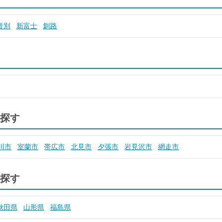
音別
新富士
釧路
探す
川市
室蘭市
帯広市
北見市
夕張市
岩見沢市
網走市
探す
秋田県
山形県
福島県