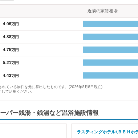
近隣の家賃相場
4.09
万円
4.88
万円
4.75
万円
5.21
万円
4.43
万円
れている物件を元に算出したものです。(2026年8月8日現在)
として活用ください。
ーパー銭湯・銭湯など温浴施設情報
ラスティングホテル（ＢＢＨホ