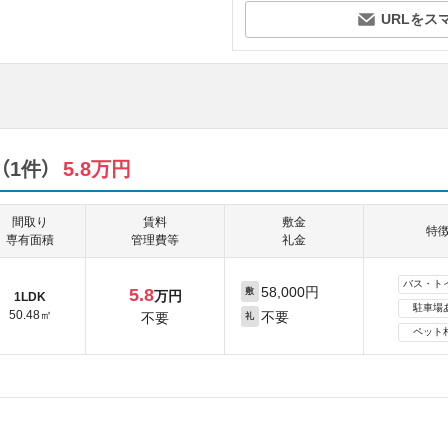
URLをス
1件）
5.8万円
間取り
賃料
敷金
特
専有面積
管理費等
礼金
バス・ト
58,000円
5.8
敷
万円
1LDK
駐車場
50.48㎡
不要
不要
礼
ペット