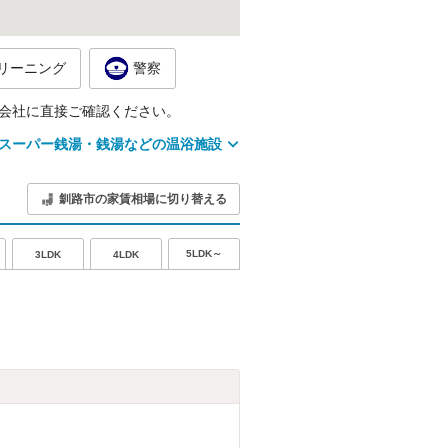
リーニング
警察
会社に直接ご確認ください。
スーパー銭湯・銭湯などの温浴施設
釧路市の家賃相場に切り替える
5LDK～
3LDK
4LDK