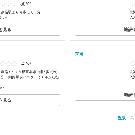
-点
/
0件
/ 釧路駅より徒歩にて３分
北
金：-
入
を見る
施設
栄湯
-点
/
0件
/ 釧路 / ・ＪＲ根室本線「釧路駅」から
北
4分 ・釧路駅前バスターミナルから徒
入
分
金：-
施設
を見る
温泉・ス