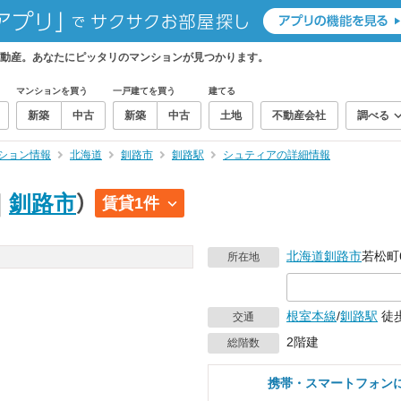
動産。あなたにピッタリのマンションが見つかります。
マンションを買う
一戸建てを買う
建てる
新築
中古
新築
中古
土地
不動産会社
調べる
ション情報
北海道
釧路市
釧路駅
シュティアの詳細情報
｜
釧路市
）
賃貸1件
北海道
釧路市
若松町6
所在地
根室本線
/
釧路駅
徒歩
交通
2階建
総階数
携帯・スマートフォン