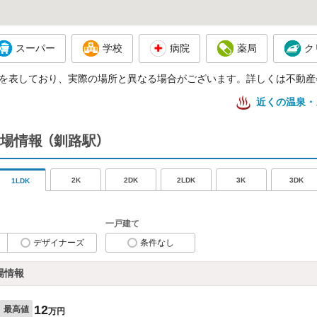
スーパー
学校
病院
薬局
ク
を表しており、実際の場所と異なる場合がございます。詳しくは不動産
近くの温泉・
場情報
（釧路駅）
2K
2DK
2LDK
3K
3DK
1LDK
一戸建て
デザイナーズ
条件なし
場情報
12
最高値
万円