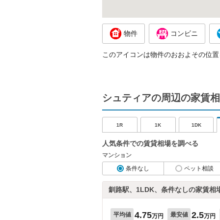
物件
コンビニ
このアイコンは物件のおおよその位置
シュティアの周辺の家賃相
1R
1K
1DK
人気条件での賃貸相場を調べる
マンション
条件なし
ペット相談
釧路駅、1LDK、条件なしの家賃相
4.75
2.5
平均値
最安値
万円
万円