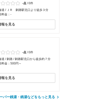
-点
/
0件
海道 / ＪＲ 釧路駅北口より徒歩３分
浴料金：-
情報を見る
-点
/
0件
海道 / 釧路 / 釧路駅北口から徒歩約７分
浴料金：500円～
情報を見る
ーパー銭湯・銭湯などをもっと見る