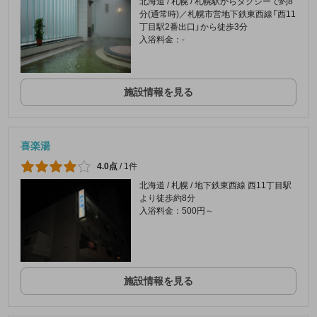
北海道 / 札幌 / 札幌駅からタクシーで約8
分(通常時)／札幌市営地下鉄東西線「西11
丁目駅2番出口」から徒歩3分
入浴料金：-
施設情報を見る
喜楽湯
4.0点
/
1件
北海道 / 札幌 / 地下鉄東西線 西11丁目駅
より徒歩約8分
入浴料金：500円～
施設情報を見る