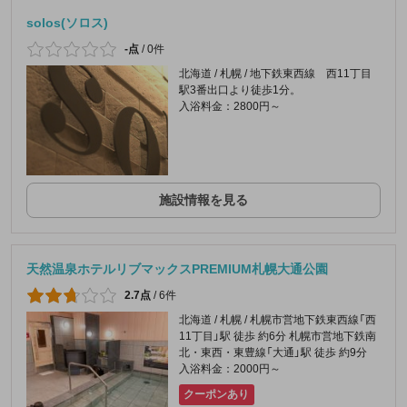
solos(ソロス)
-点
/
0件
北海道 / 札幌 / 地下鉄東西線 西11丁目
駅3番出口より徒歩1分。
入浴料金：2800円～
施設情報を見る
天然温泉ホテルリブマックスPREMIUM札幌大通公園
2.7点
/
6件
北海道 / 札幌 / 札幌市営地下鉄東西線「西
11丁目」駅 徒歩 約6分 札幌市営地下鉄南
北・東西・東豊線「大通」駅 徒歩 約9分
入浴料金：2000円～
クーポンあり