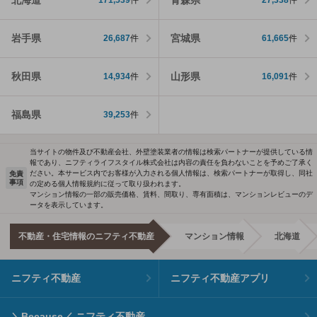
171,539
件
27,338
件
岩手県
宮城県
26,687
件
61,665
件
秋田県
山形県
14,934
件
16,091
件
福島県
39,253
件
当サイトの物件及び不動産会社、外壁塗装業者の情報は検索パートナーが提供している情
報であり、ニフティライフスタイル株式会社は内容の責任を負わないことを予めご了承く
ださい。本サービス内でお客様が入力される個人情報は、検索パートナーが取得し、同社
免責
事項
の定める個人情報規約に従って取り扱われます。
マンション情報の一部の販売価格、賃料、間取り、専有面積は、マンションレビューのデ
ータを表示しています。
不動産・住宅情報のニフティ不動産
マンション情報
北海道
ニフティ不動産
ニフティ不動産アプリ
＼Because／ ニフティ不動産