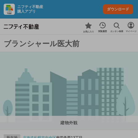
ニフティ不動産
ダウンロード
購入アプリ
カンタン検索
閲覧履歴
マイページ
お気に入り
ブランシャール医大前
建物外観
所在地
北海道
札幌市中央区
南四条西13丁目