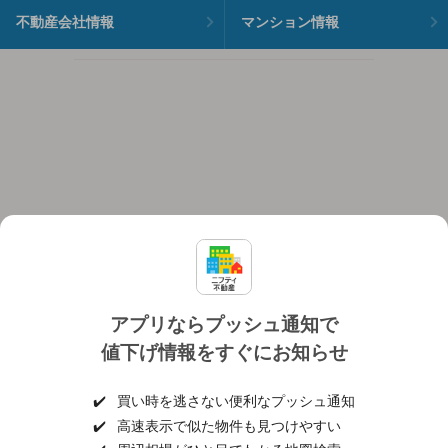
不動産会社情報
マンション情報
アプリならプッシュ通知で
値下げ情報をすぐにお知らせ
対応機種
個人情報保護ポリシー
利用規約
運営会社
✔️
買い時を逃さない便利なプッシュ通知
ヘルプ・お問い合わせ
採用情報
✔️
高速表示で似た物件も見つけやすい