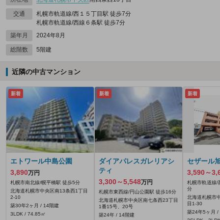
交通
札幌市軌道線/西１５丁目駅 徒歩7分
札幌市軌道線/西線６条駅 徒歩7分
築年月
2024年8月
総階数
5階建
近隣の中古マンション
新着
新着
新着
エトワール中島公園
ダイアパレスガレリアシ
セザール
ティ
3,890
3,590～3,
万円
3,300～5,548
万円
札幌市南北線/幌平橋駅 徒歩5分
札幌市軌道線/
分
北海道札幌市中央区南13条西1丁目
札幌市東西線/円山公園駅 徒歩16分
2-10
北海道札幌市中
北海道札幌市中央区南七条西23丁目
目1-30
築30年2ヶ月 / 14階建
1番15号、20号
築24年5ヶ月 /
3LDK / 74.85㎡
築24年 / 14階建