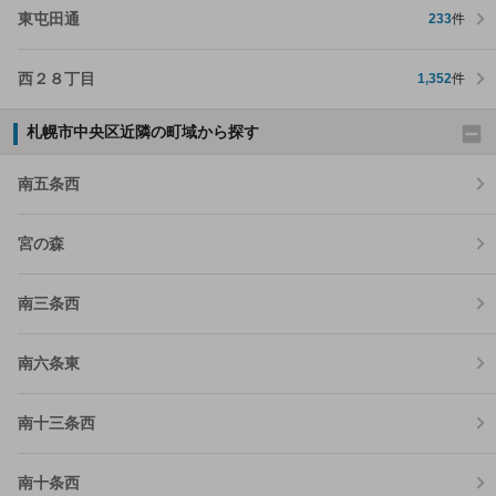
東屯田通
233
件
西２８丁目
1,352
件
札幌市中央区近隣の町域から探す
南五条西
宮の森
南三条西
南六条東
南十三条西
南十条西