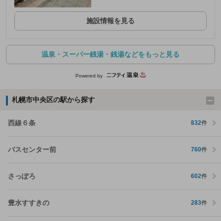
施設情報を見る
温泉・スーパー銭湯・銭湯などをもっと見る
Powered by
札幌市中央区の駅から探す
西線６条
832
件
バスセンター前
760
件
さっぽろ
602
件
豊水すすきの
283
件