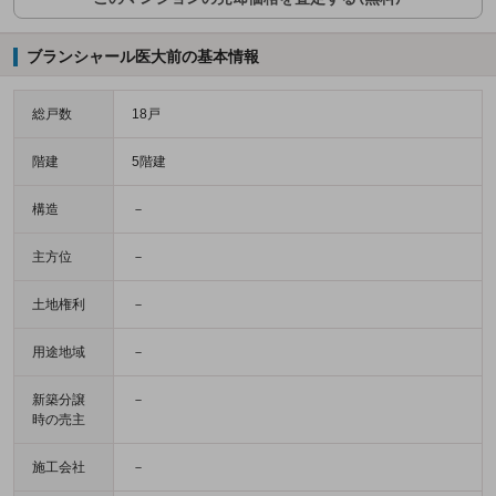
ブランシャール医大前の基本情報
総戸数
18戸
階建
5階建
構造
－
主方位
－
土地権利
－
用途地域
－
新築分譲
－
時の売主
施工会社
－