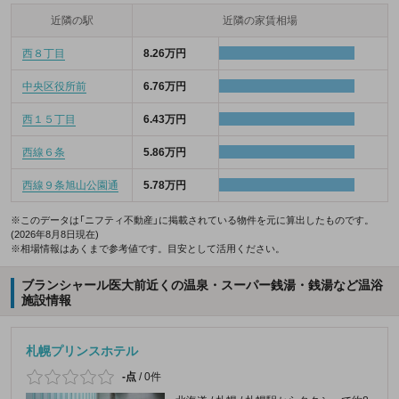
近隣の駅
近隣の家賃相場
西８丁目
8.26万円
中央区役所前
6.76万円
西１５丁目
6.43万円
西線６条
5.86万円
西線９条旭山公園通
5.78万円
※このデータは「ニフティ不動産」に掲載されている物件を元に算出したものです。
(2026年8月8日現在)
※相場情報はあくまで参考値です。目安として活用ください。
ブランシャール医大前近くの温泉・スーパー銭湯・銭湯など温浴
施設情報
札幌プリンスホテル
-点
/
0件