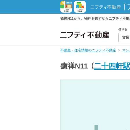
癒禅N11から、物件を探すならニフティ不
借りる
賃貸
不動産・住宅情報のニフティ不動産
マン
癒禅N11
（
二十四軒