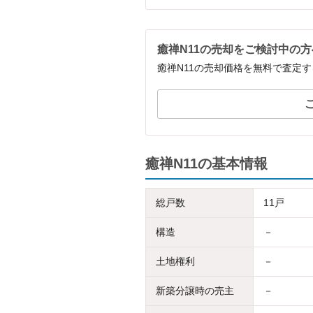
癒禅N11の売却をご検討中の方
癒禅N11の売却価格を無料で査定
癒禅N11の基本情報
総戸数
11戸
構造
－
土地権利
－
新築分譲時の売主
－