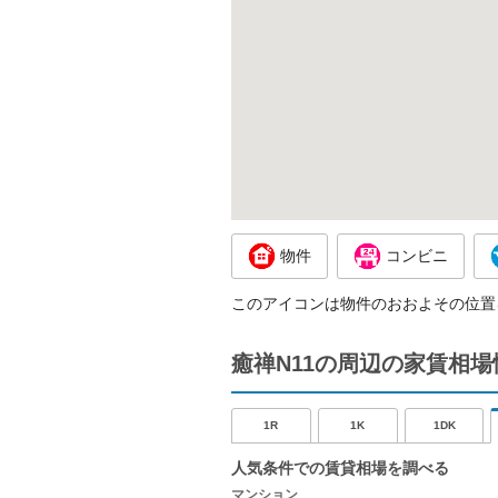
物件
コンビニ
このアイコンは物件のおおよその位置
癒禅N11の周辺の家賃相場
1R
1K
1DK
人気条件での賃貸相場を調べる
マンション