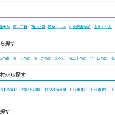
願寺前
西８丁目
円山公園
西線１６条
中央図書館前
山鼻１９条
ら探す
四条東
南十五条西
南十六条西
宮ケ丘
南二十条西
北十四条西
南
村から探す
郡中標津町
標津郡標津町
目梨郡羅臼町
札幌市北区
札幌市東区
探す