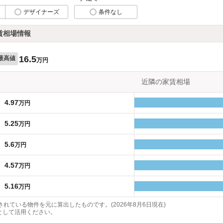
デザイナーズ
条件なし
賃相場情報
16.5
最高値
万円
近隣の家賃相場
4.97
万円
5.25
万円
5.6
万円
4.57
万円
5.16
万円
れている物件を元に算出したものです。(2026年8月6日現在)
として活用ください。