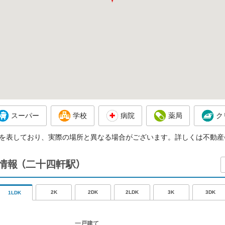
スーパー
学校
病院
薬局
ク
を表しており、実際の場所と異なる場合がございます。詳しくは不動産
情報
（二十四軒駅）
2K
2DK
2LDK
3K
3DK
1LDK
一戸建て