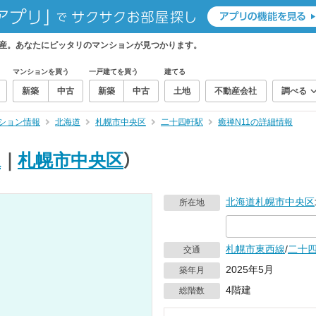
動産。あなたにピッタリのマンションが見つかります。
マンションを買う
一戸建てを買う
建てる
新築
中古
新築
中古
土地
不動産会社
調べる
ション情報
北海道
札幌市中央区
二十四軒駅
癒禅N11の詳細情報
駅
｜
札幌市中央区
）
北海道
札幌市中央区
所在地
札幌市東西線
/
二十
交通
2025年5月
築年月
4階建
総階数