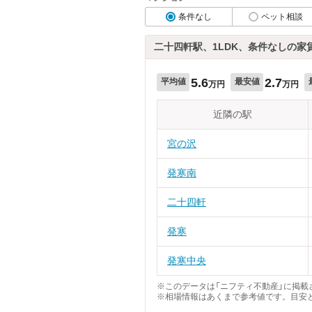
条件なし
ペット相談
二十四軒駅、1LDK、条件なしの家
5.6
2.7
平均値
最安値
万円
万円
近隣の駅
宮の沢
発寒南
二十四軒
発寒
発寒中央
※このデータは「ニフティ不動産」に掲載さ
※相場情報はあくまで参考値です。目安