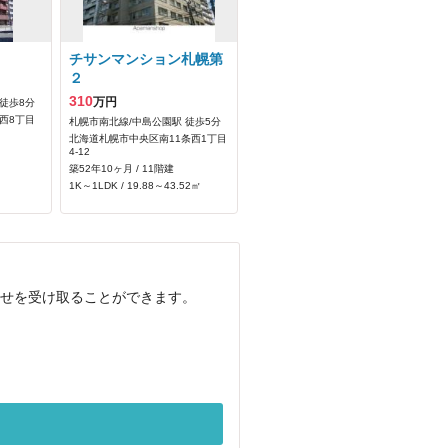
チサンマンション札幌第
２
310
万円
徒歩8分
西8丁目
札幌市南北線/中島公園駅 徒歩5分
北海道札幌市中央区南11条西1丁目
4-12
築52年10ヶ月 / 11階建
1K～1LDK / 19.88～43.52㎡
らせを受け取ることができます。