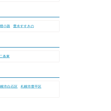
狸小路
豊水すすきの
二条東
札幌市白石区
札幌市豊平区