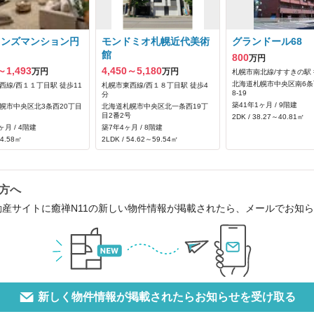
オンズマンション円
モンドミオ札幌近代美術
グランドール68
館
800
万円
～1,493
4,450～5,180
万円
万円
札幌市南北線/すすきの駅 
北海道札幌市中央区南6条
西線/西１１丁目駅 徒歩11
札幌市東西線/西１８丁目駅 徒歩4
8‐19
分
築41年1ヶ月 / 9階建
幌市中央区北3条西20丁目
北海道札幌市中央区北一条西19丁
目2番2号
2DK / 38.27～40.81㎡
ヶ月 / 4階建
築7年4ヶ月 / 8階建
64.58㎡
2LDK / 54.62～59.54㎡
の方へ
動産サイトに癒禅N11の新しい物件情報が掲載されたら、メールでお知
新しく物件情報が掲載されたらお知らせを受け取る