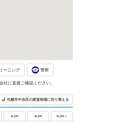
リーニング
警察
会社に直接ご確認ください。
札幌市中央区の家賃相場に切り替える
5LDK～
3LDK
4LDK