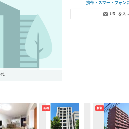
携帯・スマートフォン
URLをス
外観
新着
新着