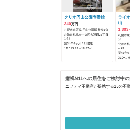
クリオ円山公園壱番館
ライ
山
340
万円
1,393
札幌市東西線/円山公園駅 徒歩1分
北海道札幌市中央区大通西26丁目
札幌市東
1-21
分
築34年9ヶ月 / 11階建
北海道札
1-15
1R / 15.87～18.87㎡
築46年9
3LDK / 
癒禅N11への居住をご検討中
ニフティ不動産が提携する15の不