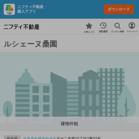
ニフティ不動産
ダウンロード
購入アプリ
カンタン検索
閲覧履歴
マイページ
お気に入り
ルシェーヌ桑園
建物外観
所在地
北海道
札幌市中央区
北十二条西15丁目2番37号