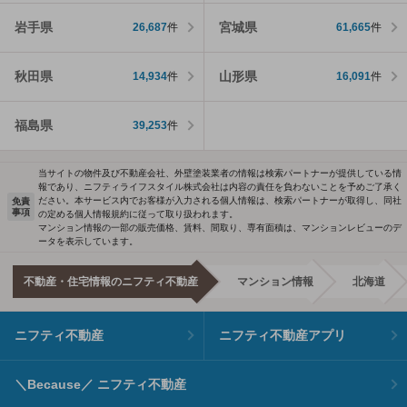
岩手県
宮城県
26,687
件
61,665
件
秋田県
山形県
14,934
件
16,091
件
福島県
39,253
件
当サイトの物件及び不動産会社、外壁塗装業者の情報は検索パートナーが提供している情
報であり、ニフティライフスタイル株式会社は内容の責任を負わないことを予めご了承く
ださい。本サービス内でお客様が入力される個人情報は、検索パートナーが取得し、同社
免責
事項
の定める個人情報規約に従って取り扱われます。
マンション情報の一部の販売価格、賃料、間取り、専有面積は、マンションレビューのデ
ータを表示しています。
不動産・住宅情報のニフティ不動産
マンション情報
北海道
ニフティ不動産
ニフティ不動産アプリ
＼Because／ ニフティ不動産