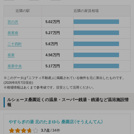
近隣の駅
近隣の家賃相場
宮の沢
5.02万円
発寒南
5.27万円
二十四軒
5.6万円
発寒
4.56万円
発寒中央
5.17万円
※このデータは「ニフティ不動産」に掲載されている物件を元に算出したものです。
(2026年8月7日現在)
※相場情報はあくまで参考値です。目安として活用ください。
ルシェーヌ桑園近くの温泉・スーパー銭湯・銭湯など温浴施設情
報
やすらぎの湯 北のたまゆら 桑園店（そうえんてん）
3.7点
/
34件