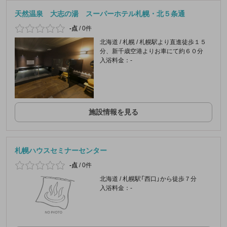
天然温泉 大志の湯 スーパーホテル札幌・北５条通
-点
/
0件
北海道 / 札幌 / 札幌駅より直進徒歩１５
分、新千歳空港よりお車にて約６０分
入浴料金：-
施設情報を見る
札幌ハウスセミナーセンター
-点
/
0件
北海道 / 札幌駅「西口」から徒歩７分
入浴料金：-