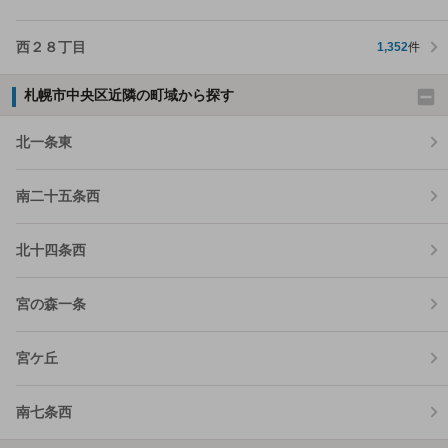
西２８丁目
1,352
件
札幌市中央区近隣の町域から探す
北一条東
南二十五条西
北十四条西
宮の森一条
宮ケ丘
南七条西