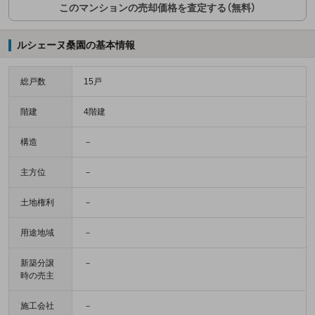
このマンションの売却価格を査定する（無料）
ルシェーヌ桑園の基本情報
総戸数
15戸
階建
4階建
構造
－
主方位
－
土地権利
－
用途地域
－
新築分譲
－
時の売主
施工会社
－