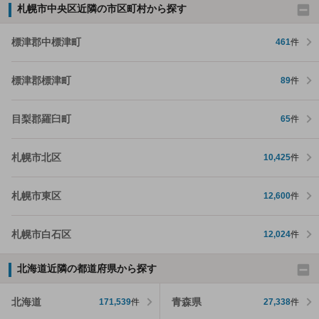
札幌市中央区近隣の市区町村から探す
標津郡中標津町
461
件
標津郡標津町
89
件
目梨郡羅臼町
65
件
札幌市北区
10,425
件
札幌市東区
12,600
件
札幌市白石区
12,024
件
北海道近隣の都道府県から探す
北海道
青森県
171,539
件
27,338
件