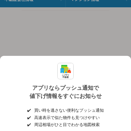
アプリならプッシュ通知で
値下げ情報をすぐにお知らせ
対応機種
個人情報保護ポリシー
利用規約
運営会社
✔️
買い時を逃さない便利なプッシュ通知
ヘルプ・お問い合わせ
採用情報
✔️
高速表示で似た物件も見つけやすい
✔️
周辺相場がひと目でわかる地図検索