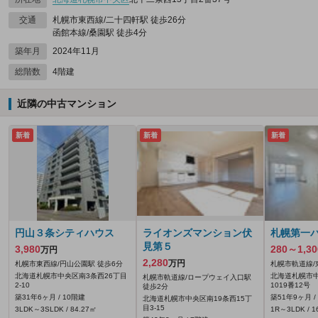
交通
札幌市東西線/二十四軒駅 徒歩26分
函館本線/桑園駅 徒歩4分
築年月
2024年11月
総階数
4階建
近隣の中古マンション
新着
新着
新着
円山３条シティハウス
ライオンズマンション伏
札幌第一
見第５
3,980
280～1,30
万円
2,280
万円
札幌市東西線/円山公園駅 徒歩6分
札幌市軌道線/
北海道札幌市中央区南3条西26丁目
北海道札幌市
札幌市軌道線/ロープウェイ入口駅
2-10
1019番12号
徒歩2分
築31年6ヶ月 / 10階建
築51年9ヶ月 /
北海道札幌市中央区南19条西15丁
目3-15
3LDK～3SLDK / 84.27㎡
1R～3LDK / 1