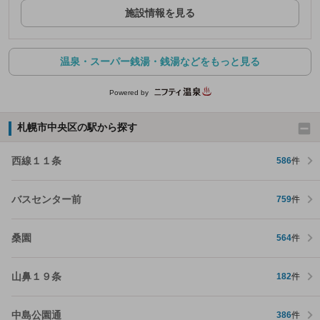
施設情報を見る
温泉・スーパー銭湯・銭湯などをもっと見る
Powered by
札幌市中央区の駅から探す
西線１１条
586
件
バスセンター前
759
件
桑園
564
件
山鼻１９条
182
件
中島公園通
386
件