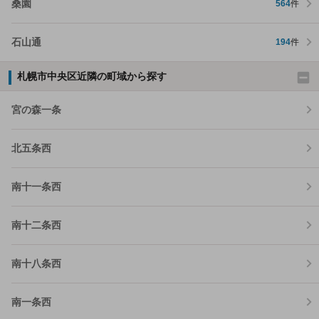
桑園
564
件
石山通
194
件
札幌市中央区近隣の町域から探す
宮の森一条
北五条西
南十一条西
南十二条西
南十八条西
南一条西