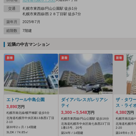
交通
札幌市東西線/円山公園駅 徒歩1分
札幌市東西線/西２８丁目駅 徒歩7分
築年月
2025年7月
総階数
7階建
近隣の中古マンション
新着
新着
新着
エトワール中島公園
ダイアパレスガレリアシ
ザ・タワー
ティ
ス・ライ
3,890
万円
3,300～5,548
4,380
万円
万円
札幌市南北線/幌平橋駅 徒歩5分
北海道札幌市中央区南13条西1丁目
札幌市東西線/円山公園駅 徒歩16分
札幌市南北線/
2-10
北海道札幌市中央区南七条西23丁目
北海道札幌市中
築30年2ヶ月 / 14階建
1番15号、20号
2-20
3LDK / 74.85㎡
築24年 / 14階建
築24年6ヶ月 /