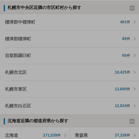
札幌市中央区近隣の市区町村から探す
標津郡中標津町
461
件
標津郡標津町
89
件
目梨郡羅臼町
65
件
札幌市北区
10,425
件
札幌市東区
12,600
件
札幌市白石区
12,024
件
北海道近隣の都道府県から探す
北海道
青森県
171,539
件
27,338
件