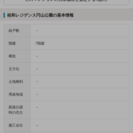
桂和レジデンス円山公園の基本情報
総戸数
－
階建
7階建
構造
－
主方位
－
土地権利
－
用途地域
－
新築分譲
－
時の売主
施工会社
－