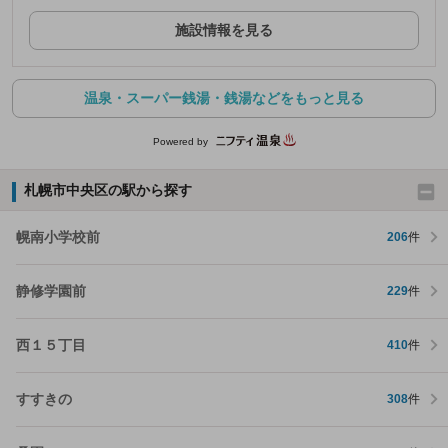
施設情報を見る
温泉・スーパー銭湯・銭湯などをもっと見る
Powered by
札幌市中央区の駅から探す
幌南小学校前
206
件
静修学園前
229
件
西１５丁目
410
件
すすきの
308
件