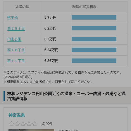
近隣の駅
近隣の家賃相場
幌平橋
5.7万円
西２８丁目
6.2万円
円山公園
6.3万円
西１８丁目
6.24万円
西１１丁目
6.26万円
※このデータは「ニフティ不動産」に掲載されている物件を元に算出したものです。
(2026年8月8日現在)
※相場情報はあくまで参考値です。目安として活用ください。
桂和レジデンス円山公園近くの温泉・スーパー銭湯・銭湯など温
浴施設情報
神宮温泉
-点
/
0件