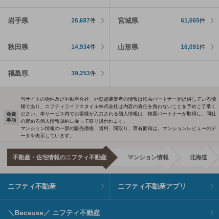
岩手県
宮城県
26,687
件
61,665
件
秋田県
山形県
14,934
件
16,091
件
福島県
39,253
件
当サイトの物件及び不動産会社、外壁塗装業者の情報は検索パートナーが提供している情
報であり、ニフティライフスタイル株式会社は内容の責任を負わないことを予めご了承く
ださい。本サービス内でお客様が入力される個人情報は、検索パートナーが取得し、同社
免責
事項
の定める個人情報規約に従って取り扱われます。
マンション情報の一部の販売価格、賃料、間取り、専有面積は、マンションレビューのデ
ータを表示しています。
不動産・住宅情報のニフティ不動産
マンション情報
北海道
ニフティ不動産
ニフティ不動産アプリ
＼Because／ ニフティ不動産