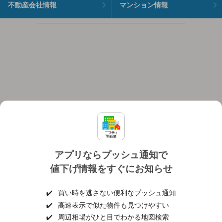
不動産会社情報
マンション情報
アプリならプッシュ通知で
値下げ情報をすぐにお知らせ
対応機種
個人情報保護ポリシー
利用規約
運営会社
✔️
買い時を逃さない便利なプッシュ通知
ヘルプ・お問い合わせ
採用情報
✔️
高速表示で似た物件も見つけやすい
✔️
周辺相場がひと目でわかる地図検索