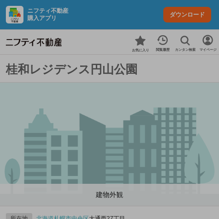
ニフティ不動産
ダウンロード
購入アプリ
カンタン検索
閲覧履歴
マイページ
お気に入り
桂和レジデンス円山公園
建物外観
所在地
北海道
札幌市中央区
大通西27丁目