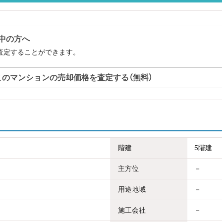
討中の方へ
で査定することができます。
このマンションの売却価格を査定する（無料）
階建
5階建
主方位
－
用途地域
－
施工会社
－