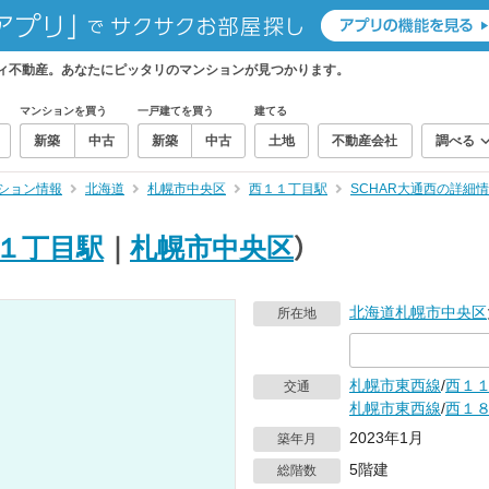
ティ不動産。あなたにピッタリのマンションが見つかります。
マンションを買う
一戸建てを買う
建てる
新築
中古
新築
中古
土地
不動産会社
調べる
ション情報
北海道
札幌市中央区
西１１丁目駅
SCHAR大通西の詳細
１丁目駅
｜
札幌市中央区
）
北海道
札幌市中央区
所在地
札幌市東西線
/
西１
交通
札幌市東西線
/
西１
2023年1月
築年月
5階建
総階数