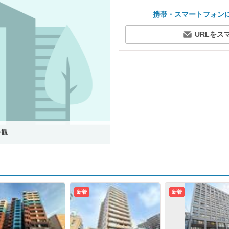
携帯・スマートフォン
URLをス
外観
新着
新着