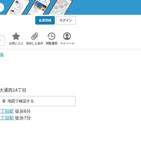
会員登録
ログイン
お気に入り
保存した条件
閲覧履歴
マイページ
情報
大通西14丁目
地図で確認する
１丁目駅
徒歩6分
８丁目駅
徒歩7分