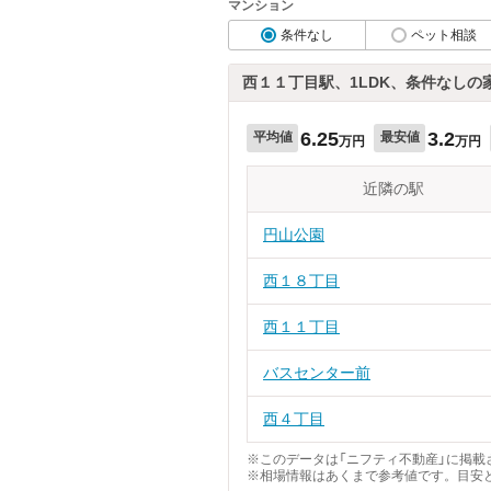
マンション
条件なし
ペット相談
西１１丁目駅、1LDK、条件なしの
6.25
3.2
平均値
最安値
万円
万円
近隣の駅
円山公園
西１８丁目
西１１丁目
バスセンター前
西４丁目
※このデータは「ニフティ不動産」に掲載さ
※相場情報はあくまで参考値です。目安