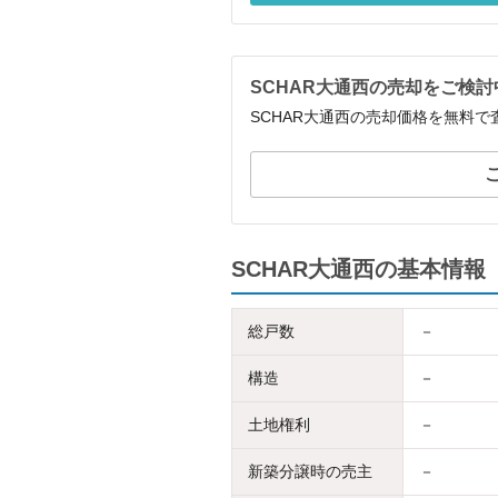
SCHAR大通西の売却をご検
SCHAR大通西の売却価格を無料
SCHAR大通西の基本情報
総戸数
－
構造
－
土地権利
－
新築分譲時の売主
－