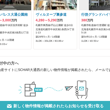
アパレス大通公園南
ヴィルヌーブ裏参道
行啓グランドハイ
～3,000
4,280～5,290
380
万円
万円
万円
道線/中央区役所前駅 徒歩
札幌市東西線/円山公園駅 徒歩3分
札幌市軌道線/行啓通駅 徒
北海道札幌市中央区南1条西24丁目
北海道札幌市中央区南14
幌市中央区南3条西12丁目
1-13
5-16
築28年5ヶ月 / 14階建
築54年10ヶ月 / 13階建
ヶ月 / 11階建
3LDK～3SLDK / 83.86㎡
1LDK / 40.50㎡
80.03㎡
検討中の方へ
動産サイトにSCHAR大通西の新しい物件情報が掲載されたら、メール
新しく物件情報が掲載されたらお知らせを受け取る