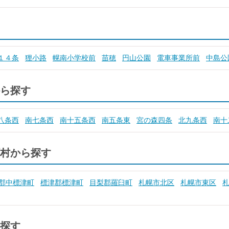
１４条
狸小路
幌南小学校前
苗穂
円山公園
電車事業所前
中島公
ら探す
八条西
南七条西
南十五条西
南五条東
宮の森四条
北九条西
南十
村から探す
郡中標津町
標津郡標津町
目梨郡羅臼町
札幌市北区
札幌市東区
探す