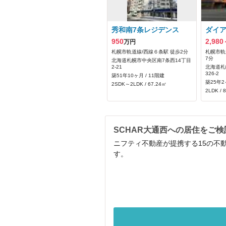
秀和南7条レジデンス
ダイ
950
2,980
万円
札幌市軌道線/西線６条駅 徒歩2分
札幌市軌
7分
北海道札幌市中央区南7条西14丁目
2-21
北海道札
326‐2
築51年10ヶ月 / 11階建
築25年2
2SDK～2LDK / 67.24㎡
2LDK / 
SCHAR大通西への居住をご
ニフティ不動産が提携する15の不
す。