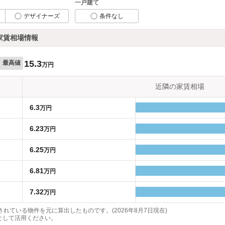
一戸建て
デザイナーズ
条件なし
家賃相場情報
15.3
最高値
万円
近隣の家賃相場
6.3
万円
6.23
万円
6.25
万円
6.81
万円
7.32
万円
れている物件を元に算出したものです。(2026年8月7日現在)
として活用ください。