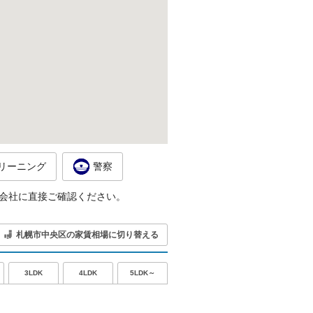
リーニング
警察
会社に直接ご確認ください。
札幌市中央区の家賃相場に切り替える
5LDK～
3LDK
4LDK