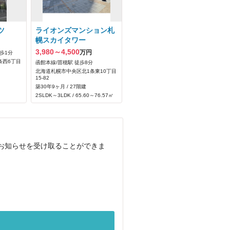
ツ
ライオンズマンション札
幌スカイタワー
3,980～4,500
万円
歩1分
条西6丁目
函館本線/苗穂駅 徒歩8分
北海道札幌市中央区北1条東10丁目
15‐82
築30年9ヶ月 / 27階建
2SLDK～3LDK / 65.60～76.57㎡
でお知らせを受け取ることができま