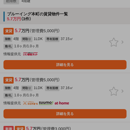
総階数
4階建
ブルーイング本町の賃貸物件一覧
5.7万円
（3件）
5.7
万円
（管理費5,000円）
賃貸
4階
1LDK
37.15㎡
階数
間取り
専有面積
1.0ヶ月/1.0ヶ月
敷/礼
情報提供元
詳細を見る
5.7
万円
（管理費5,000円）
賃貸
4階
1LDK
37.16㎡
階数
間取り
専有面積
1.0ヶ月/1.0ヶ月
敷/礼
情報提供元
詳細を見る
5.7
万円
（管理費3,000円）
新着
賃貸