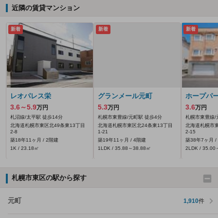
近隣の賃貸マンション
新着
新着
新着
レオパレス栄
グランメール元町
ホープパ
3.6～5.9
5.3
3.6
万円
万円
万円
札沼線/太平駅 徒歩14分
札幌市東豊線/元町駅 徒歩4分
札幌市東豊線/
北海道札幌市東区北49条東13丁目
北海道札幌市東区北24条東13丁目
北海道札幌市東
2-8
1-21
2-15
築18年11ヶ月 / 2階建
築19年11ヶ月 / 4階建
築38年7ヶ月 /
1K / 23.18㎡
1LDK / 35.88～38.88㎡
2LDK / 35.0
札幌市東区の駅から探す
元町
1,910
件