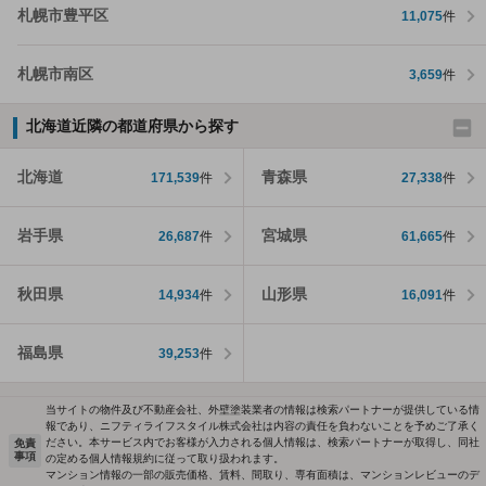
札幌市豊平区
11,075
件
札幌市南区
3,659
件
北海道近隣の都道府県から探す
北海道
青森県
171,539
件
27,338
件
岩手県
宮城県
26,687
件
61,665
件
秋田県
山形県
14,934
件
16,091
件
福島県
39,253
件
当サイトの物件及び不動産会社、外壁塗装業者の情報は検索パートナーが提供している情
報であり、ニフティライフスタイル株式会社は内容の責任を負わないことを予めご了承く
ださい。本サービス内でお客様が入力される個人情報は、検索パートナーが取得し、同社
免責
事項
の定める個人情報規約に従って取り扱われます。
マンション情報の一部の販売価格、賃料、間取り、専有面積は、マンションレビューのデ