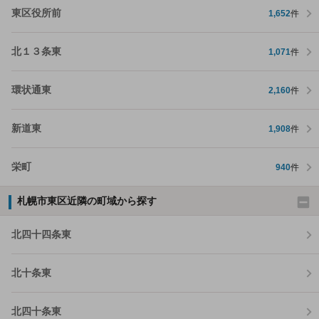
東区役所前
1,652
件
北１３条東
1,071
件
環状通東
2,160
件
新道東
1,908
件
栄町
940
件
札幌市東区近隣の町域から探す
北四十四条東
北十条東
北四十条東