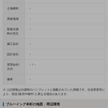
土地権利
－
用途地域
－
新築分譲
－
時の売主
施工会社
－
設計会社
－
管理会社/
－ / －
方式
備考
－
※ 上記情報は分譲時のパンフレットに掲載されていた情報です。社名変更等に
より、現況（販売中物件）と異なる場合があります。
ブルーイング本町の地図・周辺環境