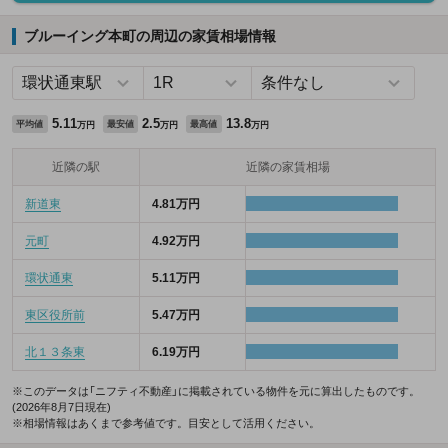
ブルーイング本町の周辺の家賃相場情報
5.11
2.5
13.8
平均値
最安値
最高値
万円
万円
万円
近隣の駅
近隣の家賃相場
新道東
4.81万円
元町
4.92万円
環状通東
5.11万円
東区役所前
5.47万円
北１３条東
6.19万円
※このデータは「ニフティ不動産」に掲載されている物件を元に算出したものです。
(2026年8月7日現在)
※相場情報はあくまで参考値です。目安として活用ください。