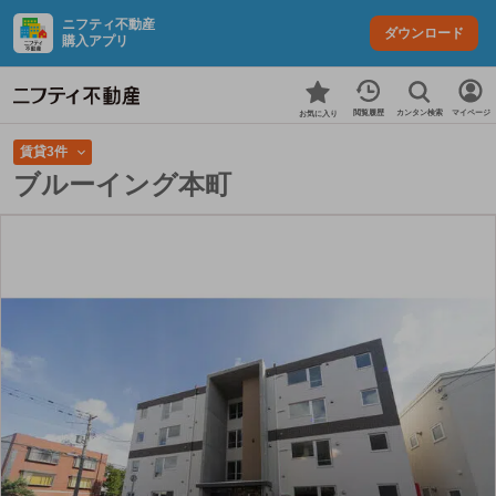
ニフティ不動産
ダウンロード
購入アプリ
カンタン検索
閲覧履歴
マイページ
お気に入り
賃貸3件
ブルーイング本町