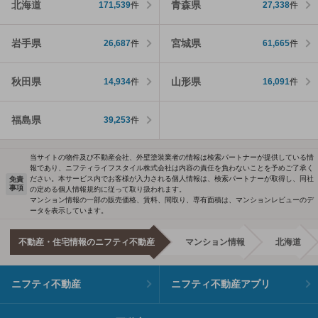
北海道
青森県
171,539
件
27,338
件
岩手県
宮城県
26,687
件
61,665
件
秋田県
山形県
14,934
件
16,091
件
福島県
39,253
件
当サイトの物件及び不動産会社、外壁塗装業者の情報は検索パートナーが提供している情
報であり、ニフティライフスタイル株式会社は内容の責任を負わないことを予めご了承く
ださい。本サービス内でお客様が入力される個人情報は、検索パートナーが取得し、同社
免責
事項
の定める個人情報規約に従って取り扱われます。
マンション情報の一部の販売価格、賃料、間取り、専有面積は、マンションレビューのデ
ータを表示しています。
不動産・住宅情報のニフティ不動産
マンション情報
北海道
ニフティ不動産
ニフティ不動産アプリ