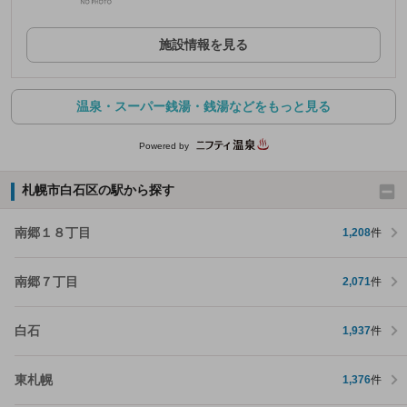
施設情報を見る
温泉・スーパー銭湯・銭湯などをもっと見る
Powered by
札幌市白石区の駅から探す
南郷１８丁目
1,208
件
南郷７丁目
2,071
件
白石
1,937
件
東札幌
1,376
件