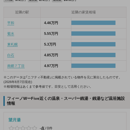
万円
万円
万円
近隣の駅
近隣の家賃相場
平和
4.46万円
菊水
5.55万円
東札幌
5.3万円
白石
4.85万円
南郷７丁目
4.97万円
※このデータは「ニフティ不動産」に掲載されている物件を元に算出したものです。
(2026年8月7日現在)
※相場情報はあくまで参考値です。目安として活用ください。
フィーノWーFive近くの温泉・スーパー銭湯・銭湯など温浴施設
情報
望月湯
-点
/
0件