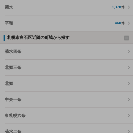
菊水
1,378
件
平和
460
件
札幌市白石区近隣の町域から探す
菊水四条
北郷三条
北郷
中央一条
東札幌六条
菊水二条