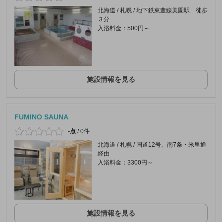
北海道 / 札幌 / 地下鉄東豊線美園駅 徒歩
３分
入浴料金：500円～
施設情報を見る
FUMINO SAUNA
-点
/
0件
北海道 / 札幌 / 国道12号、南7条・米里通
経由
入浴料金：3300円～
施設情報を見る