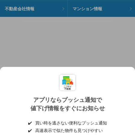
不動産会社情報
マンション情報
アプリならプッシュ通知で
値下げ情報をすぐにお知らせ
対応機種
個人情報保護ポリシー
利用規約
運営会社
✔️
買い時を逃さない便利なプッシュ通知
ヘルプ・お問い合わせ
採用情報
✔️
高速表示で似た物件も見つけやすい