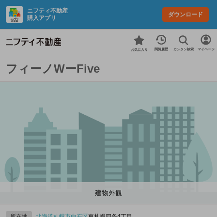
ニフティ不動産
ダウンロード
購入アプリ
カンタン検索
閲覧履歴
マイページ
お気に入り
フィーノWーFive
建物外観
所在地
北海道
札幌市白石区
東札幌四条4丁目