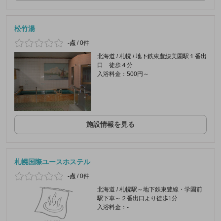
松竹湯
-点
/
0件
北海道 / 札幌 / 地下鉄東豊線美園駅１番出
口 徒歩４分
入浴料金：500円～
施設情報を見る
札幌国際ユースホステル
-点
/
0件
北海道 / 札幌駅～地下鉄東豊線・学園前
駅下車～２番出口より徒歩1分
入浴料金：-