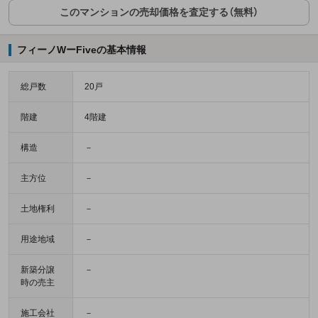
このマンションの売却価格を査定する（無料）
フィーノWーFiveの基本情報
総戸数
20戸
階建
4階建
構造
－
主方位
－
土地権利
－
用途地域
－
新築分譲
－
時の売主
施工会社
－