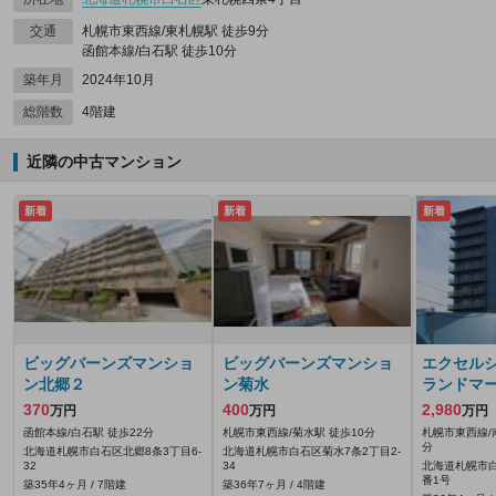
交通
札幌市東西線/東札幌駅 徒歩9分
函館本線/白石駅 徒歩10分
築年月
2024年10月
総階数
4階建
近隣の中古マンション
新着
新着
新着
ビッグバーンズマンショ
ビッグバーンズマンショ
エクセル
ン北郷２
ン菊水
ランドマ
370
400
2,980
万円
万円
万円
函館本線/白石駅 徒歩22分
札幌市東西線/菊水駅 徒歩10分
札幌市東西線/
分
北海道札幌市白石区北郷8条3丁目6-
北海道札幌市白石区菊水7条2丁目2-
32
34
北海道札幌市白
番1号
築35年4ヶ月 / 7階建
築36年7ヶ月 / 4階建