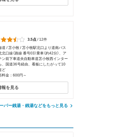
3.5点
/
12件
海道 / 苫小牧 / 苫小牧駅北口より道南バス
北北口線（路線 番号03）乗車（約42分）、ア
テン前下車道央自動車道苫小牧西インター
ら、国道36号経由、看板にしたがって10
ほど
浴料金：600円～
情報を見る
ーパー銭湯・銭湯などをもっと見る