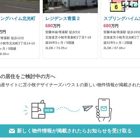
リングハイム北光町
レジデンス青葉２
スプリングハイム
ス
680
680
万円
万円
万円
室蘭本線/青葉駅 徒歩5分
室蘭本線/青葉駅 徒歩19
北海道苫小牧市青葉町2丁目7-16
北海道苫小牧市北光町2丁目
/青葉駅 徒歩12分
築36年5ヶ月 / 5階建
築32年5ヶ月 / 2階建
小牧市北光町2丁目14-10
3LDK / 73.05㎡
3LDK / 67.06㎡
ヶ月 / 5階建
78.00㎡
への居住をご検討中の方へ
動産サイトに苫小牧デザイナーズハウス１の新しい物件情報が掲載され
新しく物件情報が掲載されたらお知らせを受け取る