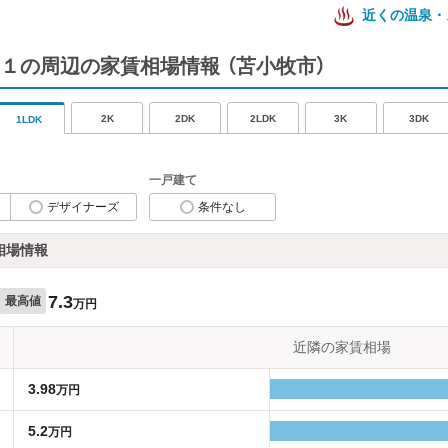
近くの温泉・
１の周辺の家賃相場情報
（苫小牧市）
2K
2DK
2LDK
3K
3DK
1LDK
一戸建て
デザイナーズ
条件なし
相場情報
7.3
最高値
万円
近隣の家賃相場
3.98
万円
5.2
万円