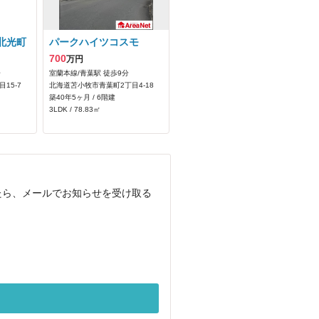
北光町
パークハイツコスモ
700
万円
分
室蘭本線/青葉駅 徒歩9分
15-7
北海道苫小牧市青葉町2丁目4-18
築40年5ヶ月 / 6階建
3LDK / 78.83㎡
たら、メールでお知らせを受け取る