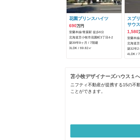
花園プリンスハイツ
スプ
サウ
690
万円
1,580
室蘭本線/青葉駅 徒歩6分
北海道苫小牧市花園町3丁目4-2
室蘭本線
築39年9ヶ月 / 7階建
北海道苫
3LDK / 69.82㎡
築32年2
4LDK / 
苫小牧デザイナーズハウス１
ニフティ不動産が提携する15の不
ことができます。