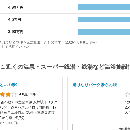
4.69
万円
4.5
万円
3.98
万円
れている物件を元に算出したものです。(2026年8月8日現在)
として活用ください。
１近くの温泉・スーパー銭湯・銭湯など温浴施設
といの湯）
湯けむりパーク湯らん銭
4.0点
/
2件
/ 苫小牧 / JR室蘭本線 糸井駅よりタク
北
用5分、道南バス苫小牧市内路線 17
25
線『三星工場前』バス停下車道央道苫
入
ICから車で約7分
：1100円～
施設