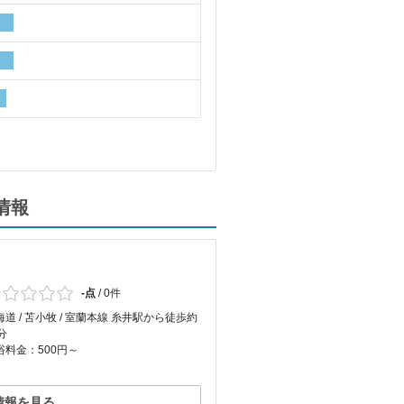
情報
-点
/
0件
海道 / 苫小牧 / 室蘭本線 糸井駅から徒歩約
分
浴料金：500円～
情報を見る