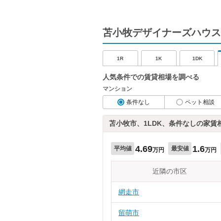
苫小牧デザイナーズハウス
1R
1K
1DK
人気条件での賃貸相場を調べる
マンション
条件なし
ペット相談
苫小牧市、1LDK、条件なしの家賃
4.69
1.6
平均値
最安値
万円
万円
近隣の市区
網走市
留萌市