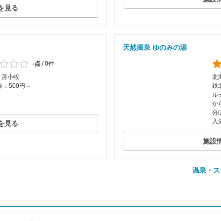
を見る
天然温泉 ゆのみの湯
-点
/
0件
/ 苫小牧
北
：500円～
鉄
ル
か
分
入
を見る
施設
温泉・ス