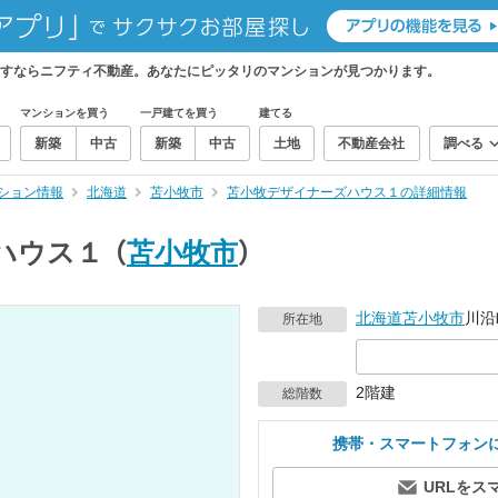
すならニフティ不動産。あなたにピッタリのマンションが見つかります。
マンションを買う
一戸建てを買う
建てる
新築
中古
新築
中古
土地
不動産会社
調べる
ション情報
北海道
苫小牧市
苫小牧デザイナーズハウス１の詳細情報
ハウス１
（
苫小牧市
）
北海道
苫小牧市
川沿
所在地
2階建
総階数
携帯・スマートフォン
URLをス