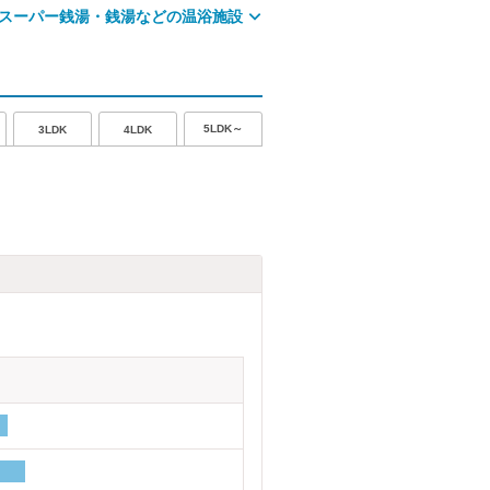
スーパー銭湯・銭湯などの温浴施設
5LDK～
3LDK
4LDK