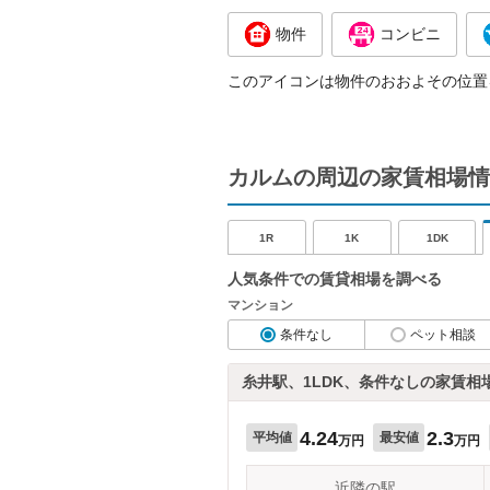
物件
コンビニ
このアイコンは物件のおおよその位置
カルムの周辺の家賃相場情
1R
1K
1DK
人気条件での賃貸相場を調べる
マンション
条件なし
ペット相談
糸井駅、1LDK、条件なしの家賃相
4.24
2.3
平均値
最安値
万円
万円
近隣の駅