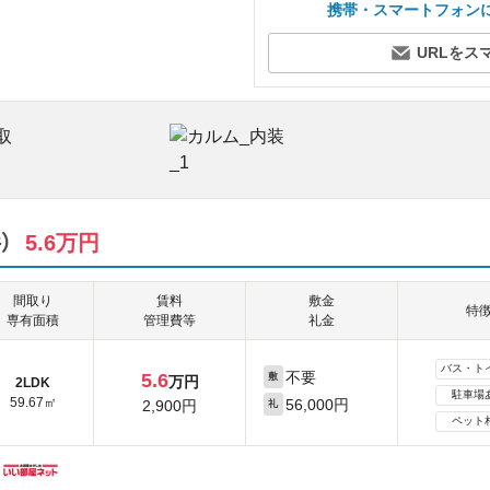
携帯・スマートフォン
URLをス
）
5.6万円
間取り
賃料
敷金
特
専有面積
管理費等
礼金
バス・ト
不要
5.6
敷
万円
2LDK
駐車場
59.67㎡
56,000円
2,900円
礼
ペット