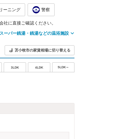
リーニング
警察
会社に直接ご確認ください。
スーパー銭湯・銭湯などの温浴施設
苫小牧市の家賃相場に切り替える
5LDK～
3LDK
4LDK