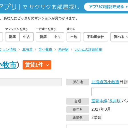
。あなたにピッタリのマンションが見つかります。
マンションを買う
一戸建てを買う
建てる
新築
中古
新築
中古
土地
不動産会社
調べる
ション情報
北海道
苫小牧市
糸井駅
カルムの詳細情報
小牧市
）
賃貸1件
北海道
苫小牧市
日新
所在地
室蘭本線
/
糸井駅
バス
交通
2017年3月
築年月
2階建
総階数