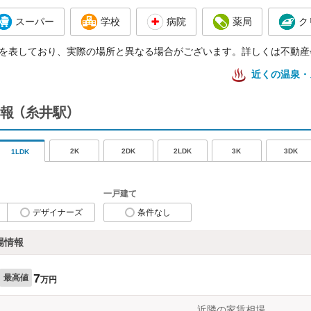
スーパー
学校
病院
薬局
ク
を表しており、実際の場所と異なる場合がございます。詳しくは不動産
近くの温泉・
報
（糸井駅）
2K
2DK
2LDK
3K
3DK
1LDK
一戸建て
デザイナーズ
条件なし
場情報
7
最高値
万円
近隣の家賃相場