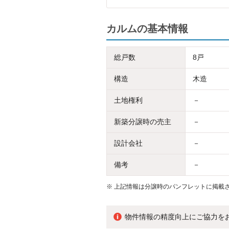
カルムの基本情報
総戸数
8戸
構造
木造
土地権利
－
新築分譲時の売主
－
設計会社
－
備考
－
※
上記情報は分譲時のパンフレットに掲載さ
物件情報の精度向上にご協力を