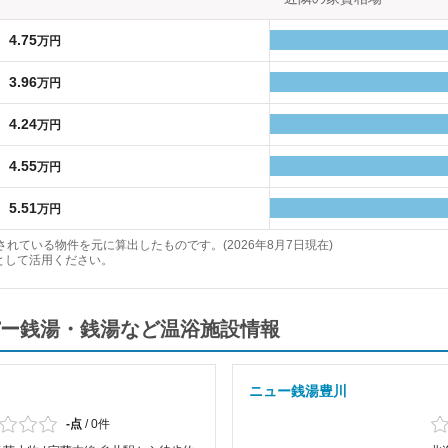
4.75
万円
3.96
万円
4.24
万円
4.55
万円
5.51
万円
れている物件を元に算出したものです。(2026年8月7日現在)
として活用ください。
ー銭湯・銭湯など温浴施設情報
ニュー銭湯豊川
-点
/
0件