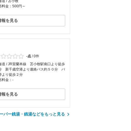
道 / 苫小牧
浴料金：500円～
情報を見る
-点
/
0件
海道 / JR室蘭本線 苫小牧駅南口より徒歩
分 新千歳空港より連絡バス約５０分 バ
停より徒歩２分
浴料金：-
情報を見る
ーパー銭湯・銭湯などをもっと見る