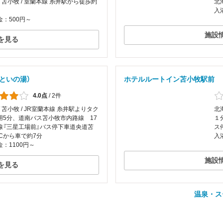
/ 苫小牧 / 室蘭本線 糸井駅から徒歩約
北海
入
：500円～
施設
を見る
といの湯）
ホテルルートイン苫小牧駅前
4.0点
/
2件
/ 苫小牧 / JR室蘭本線 糸井駅よりタク
北
用5分、道南バス苫小牧市内路線 17
１
線『三星工場前』バス停下車道央道苫
ス
ICから車で約7分
入
：1100円～
施設
を見る
温泉・ス