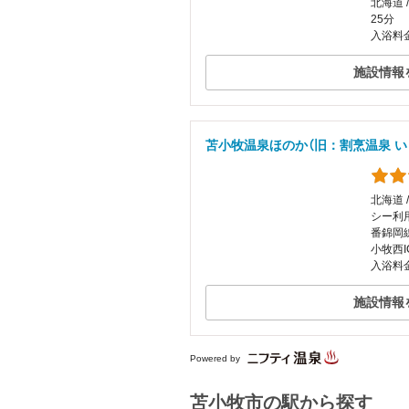
北海道 
25分
入浴料金
施設情報
苫小牧温泉ほのか（旧：割烹温泉 い
北海道 
シー利
番錦岡
小牧西
入浴料金
施設情報
Powered by
苫小牧市の駅から探す